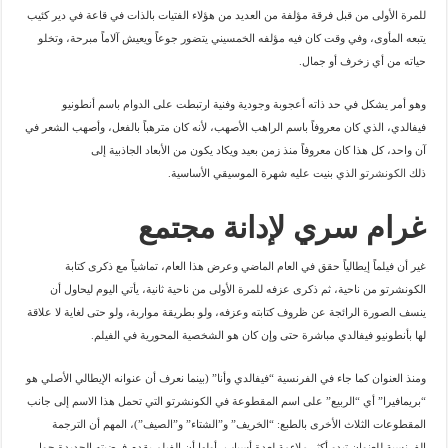
للمرة الأولى من قبل فرقة مؤلفة من العديد من هؤلاء الفتيات بالذات في قاعة في دير كئيب
يتبعه المأوى، وفي وقت كان فيه مؤلفه الخمسيني يتضور جوعاً ويعيش آلاماً مبرحة، وتخلو
حياته من أي زخرف أو جمال.
وهو أمر يشكل في حد ذاته أعجوبة وجودية وفنية ارتبطت على الدوام باسم أنطونيو
فيفالدي، الذي كان معروفاً باسم الراهب الأصهب، لأنه كان مترهباً بالفعل، وأصهب الشعر في
آن واحد، كل هذا كان معروفاً منذ زمن بعيد ويكاد يكون من الأبعاد الجاذبية إلى
ذلك
الكونشرتو
الذي بنيت عليه شهرة الموسيقي الأساسية.
غرام سري لإدانة مجتمع
غير أن فيلماً إيطالياً حقق في العام الماضي وعرض هذا العام، تماشياً مع ذكرى كتابة
الكونشرتو من ناحية، ثم ذكرى عزفه للمرة الأولى من ناحية ثانية، يأتي اليوم ليحاول أن
ينسف الصورة الرائجة عن ظروف كتابته وعزفه، ولو بطريقة مواربة، ولو حتى لغاية لا علاقة
لها بأنطونيو فيفالدي مباشرة حتى وإن كان هو الشخصية المحورية في الفيلم.
ومنذ العنوان كما جاء في الفرنسية “فيفالدي وأنا” (بينما نعرف أن عنوانه الإيطالي الأصلي هو
“بريمافيرا” أي “الربيع” على اسم المقطوعة في الكونشرتو التي تحمل هذا الاسم إلى جانب
المقطوعات الثلاث الأخرى بالطبع: “الخريف” و”الشتاء” و”الصيف”)، المهم أن الترجمة
الفرنسية للعنوان تبدو أكثر ملاءمة لعدة أسباب، أولها أن الفيلم يقدم فرضيته الجديدة حول