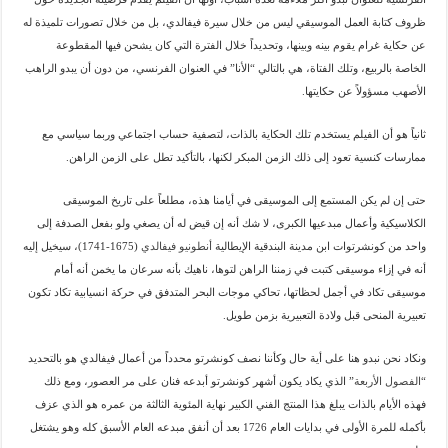
ظروف كتابة العمل الموسيقي ليس من خلال سيرة فيفالدي، بل من خلال تصورات تلميذة له
عن حكاية غرام يقوم بينه وبينها، وتحديداً خلال الفترة التي كان يشحن فيها المقطوعة
الخاصة بالربيع، وتلك الفتاة، هي بالتالي “الأنا” في العنوان الفرنسي، من دون أن يبدو الراهب
الأصهب مسؤولاً عن حكايتها.
ثانياً هو أن الفيلم يستخدم تلك الحكاية بالذات، لتصفية حساب اجتماعي وربما سياسي مع
ممارسات كنسية تعود إلى ذلك الزمن المبكر لكنها، بالتأكيد تطل على الزمن الراهن.
حتى إن لم يكن المستمع إلى الموسيقى في أيامنا هذه، مطلعاً على تاريخ الموسيقى
الكلاسيكية وأعمال مبدعيها الكبرى، لا شك أنه إن قيض له أن يصغي ولو بفعل الصدفة إلى
واحد من كونشرتوات ابن مدينة البندقية الإيطالية
أنطونيو فيفالدي
(1675-1741)، سيخيل إليه
أنه في إزاء موسيقى كتبت في زمننا الراهن لتوها، ناهيك بأنه سرعان ما يخمن أنه أمام
موسيقى تكاد في أجمل لحظاتها، تحاكي موجات البحر المتدفق في حركة انسيابية تكاد تكون
تعبيرية المنحى قبل ولادة التعبيرية بزمن طويل.
ونكاد نحن نبدو هنا على أية حال وكأننا نصف كونشرتو محدداً من أعمال فيفالدي هو بالتحديد
“
الفصول الأربعة
” الذي يكاد يكون أشهر كونشرتو أبدعه فنان على مر العصور، ومع ذلك
فهذه الأيام بالذات يبلغ هذا المنتج الفني الكبير نهاية المئوية الثالثة من عمره هو الذي عزف
بأكمله للمرة الأولى في بدايات العام 1726 بعد أن أنفق مبدعه العام الأسبق كله وهو يشتغل