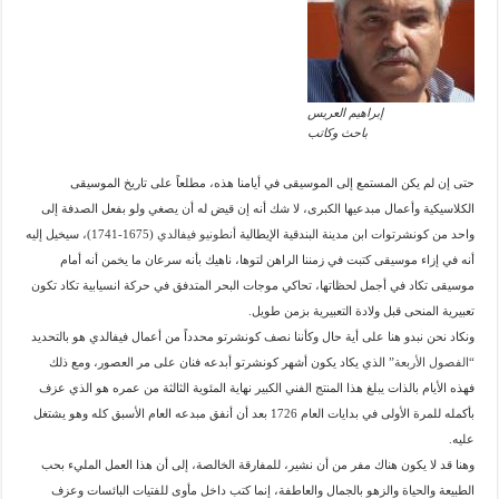
إبراهيم العريس
باحث وكاتب
حتى إن لم يكن المستمع إلى الموسيقى في أيامنا هذه، مطلعاً على تاريخ الموسيقى
الكلاسيكية وأعمال مبدعيها الكبرى، لا شك أنه إن قيض له أن يصغي ولو بفعل الصدفة إلى
واحد من كونشرتوات ابن مدينة البندقية الإيطالية
أنطونيو فيفالدي
(1675-1741)، سيخيل إليه
أنه في إزاء موسيقى كتبت في زمننا الراهن لتوها، ناهيك بأنه سرعان ما يخمن أنه أمام
موسيقى تكاد في أجمل لحظاتها، تحاكي موجات البحر المتدفق في حركة انسيابية تكاد تكون
تعبيرية المنحى قبل ولادة التعبيرية بزمن طويل.
ونكاد نحن نبدو هنا على أية حال وكأننا نصف كونشرتو محدداً من أعمال فيفالدي هو بالتحديد
“
الفصول الأربعة
” الذي يكاد يكون أشهر كونشرتو أبدعه فنان على مر العصور، ومع ذلك
فهذه الأيام بالذات يبلغ هذا المنتج الفني الكبير نهاية المئوية الثالثة من عمره هو الذي عزف
بأكمله للمرة الأولى في بدايات العام 1726 بعد أن أنفق مبدعه العام الأسبق كله وهو يشتغل
عليه.
وهنا قد لا يكون هناك مفر من أن نشير، للمفارقة الخالصة، إلى أن هذا العمل المليء بحب
الطبيعة والحياة والزهو بالجمال والعاطفة، إنما كتب داخل مأوى للفتيات البائسات وعزف