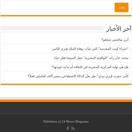
آخر الأخبار
أبرز منافسي نتنياهو؟
“عذراء كينت المقدسة” التي تنبأت بوفاة الملك هنري الثامن
محمد خان رائد “الواقعية المصرية” جعل السينما فعل حياة
هل هي نهاية المركزية المصرية في الثقافة أم بداية عودتها؟
كأني حفرت قبري بيدي”: هل يغيّر الذكاء الاصطناعي مصير آلاف العاملين فعلاً؟
Publishers of
24 Hours Magazine