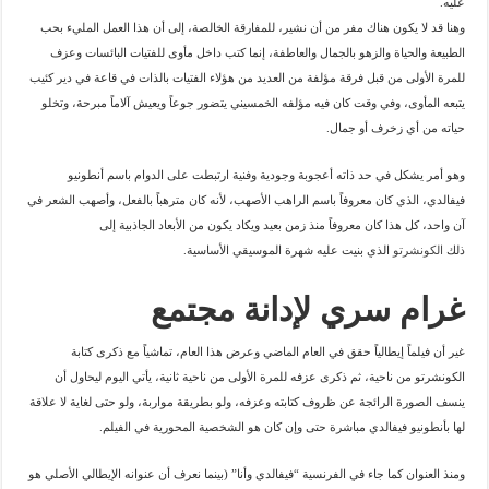
عليه.
وهنا قد لا يكون هناك مفر من أن نشير، للمفارقة الخالصة، إلى أن هذا العمل المليء بحب
الطبيعة والحياة والزهو بالجمال والعاطفة، إنما كتب داخل مأوى للفتيات البائسات وعزف
للمرة الأولى من قبل فرقة مؤلفة من العديد من هؤلاء الفتيات بالذات في قاعة في دير كئيب
يتبعه المأوى، وفي وقت كان فيه مؤلفه الخمسيني يتضور جوعاً ويعيش آلاماً مبرحة، وتخلو
حياته من أي زخرف أو جمال.
وهو أمر يشكل في حد ذاته أعجوبة وجودية وفنية ارتبطت على الدوام باسم أنطونيو
فيفالدي، الذي كان معروفاً باسم الراهب الأصهب، لأنه كان مترهباً بالفعل، وأصهب الشعر في
آن واحد، كل هذا كان معروفاً منذ زمن بعيد ويكاد يكون من الأبعاد الجاذبية إلى
ذلك
الكونشرتو
الذي بنيت عليه شهرة الموسيقي الأساسية.
غرام سري لإدانة مجتمع
غير أن فيلماً إيطالياً حقق في العام الماضي وعرض هذا العام، تماشياً مع ذكرى كتابة
الكونشرتو من ناحية، ثم ذكرى عزفه للمرة الأولى من ناحية ثانية، يأتي اليوم ليحاول أن
ينسف الصورة الرائجة عن ظروف كتابته وعزفه، ولو بطريقة مواربة، ولو حتى لغاية لا علاقة
لها بأنطونيو فيفالدي مباشرة حتى وإن كان هو الشخصية المحورية في الفيلم.
ومنذ العنوان كما جاء في الفرنسية “فيفالدي وأنا” (بينما نعرف أن عنوانه الإيطالي الأصلي هو