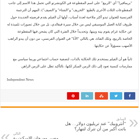
“بريمافيرا” أي “الربيع” على اسم المقطوعة في الكونشرتو التي تحمل هذا الاسم إلى جانب
المقطوعات الثلاث الأخرى بالطبع: “الخريف” و”الشتاء” و”الصيف”)، المهم أن الترجمة
الفرنسية للعنوان تبدو أكثر ملاءمة لعدة أسباب، أولها أن الفيلم يقدم فرضيته الجديدة حول
ظروف كتابة العمل الموسيقي ليس من خلال سيرة فيفالدي، بل من خلال تصورات تلميذة له
عن حكاية غرام يقوم بينه وبينها، وتحديداً خلال الفترة التي كان يشحن فيها المقطوعة
الخاصة بالربيع، وتلك الفتاة، هي بالتالي “الأنا” في العنوان الفرنسي، من دون أن يبدو الراهب
الأصهب مسؤولاً عن حكايتها.
ثانياً هو أن الفيلم يستخدم تلك الحكاية بالذات، لتصفية حساب اجتماعي وربما سياسي مع
ممارسات كنسية تعود إلى ذلك الزمن المبكر لكنها، بالتأكيد تطل على الزمن الراهن.
Independent News
السابق
“أنثروبيك” عند تريليون دولار… هل
باتت أكبر من أن تترك لتنهار؟
التالي
مصير مهرجان الإسكندرية