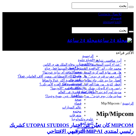
للإتصال Contacts
فيسبوك
sitemap(xml)
مجلة 24 ساعة
الأكثر قراءة
الرئيسية
الحياة حلوة
أبرز منافسي نتنياهو؟
دنيا الفنون
“عذراء كينت المقدسة” التي تنبأت بوفاة الملك هنري الثامن
دنيا الفنون
محمد خان رائد “الواقعية المصرية” جعل السينما فعل حياة
سينما
هل هي نهاية المركزية المصرية في الثقافة أم بداية عودتها؟
مسرح
كأني حفرت قبري بيدي”: هل يغيّر الذكاء الاصطناعي مصير آلاف العاملين فعلاً؟
تليفزيون
العمل يدا بيد على بناء نظام حوكمة عالمية أكثر عدلا وإنصافا
موسيقى وغناء
أخطر كذبة.. من هذا العراقي الذي تسبب في الغزو الأمريكي؟
ثقافة وفن
رئيس وزراء اليونان يشكر نولان على فيلمه “الأوديسا”
أخبار متنوعة
مدينة أميركية تبني أطول كسارة بندق في العالم
رياضة
سبايدرمان: يوم جديد”.. من ينقذ البطل حين يصبح وحيدا؟
صحة
الرئيسية
/
Mip/Mipcom
فضاء
عالم السيارات
مجتمع
Mip/Mipcom
متفرقات
علوم وتكنولوجيا
كلمة العدد
MIPCOM كان تعلن عن اختيار UTOPAI STUDIOS كشريك
صحافة ورأي
رئيسي لمنتدى MIP AI الترفيهي الافتتاحي
Mip/Mipcom