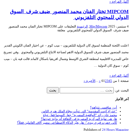
أكمل القراءة »
MIPCOM تختار الفنان محمد المنصور ضيف شرف السوق
الدولي للمحتوي التلفزيوني
4 سبتمبر، 2025
Mip/Mipcom
,
الرئيسية
التعليقات
على MIPCOM تختار الفنان محمد المنصور
ضيف شرف السوق الدولي للمحتوي التلفزيوني مغلقة
اعلنت اللجنة المنظمة لسوق كان الدولية للتلفزيون – ميب كوم – عن اختيار الفنان الكويتي القدير
محمد المنصور ضيف شرف للسوق الدولية الاهم لصناعة الانتاج التلفزيوني والمحتوي . وفي تصريح
خاص للمديرة الاقليمية لمنطقة الشرق الاوسط وشمال افريقيا باسكال لالماند قالت فيه بان – ميب
كوم – سوق كان الدولية …
أكمل القراءة »
صفحة 1 من 6
5
4
3
2
1
»
...
الأخيرة »
البحث عن:
آخر الأخبار
أبرز منافسي نتنياهو؟
“عذراء كينت المقدسة” التي تنبأت بوفاة الملك هنري الثامن
محمد خان رائد “الواقعية المصرية” جعل السينما فعل حياة
هل هي نهاية المركزية المصرية في الثقافة أم بداية عودتها؟
كأني حفرت قبري بيدي”: هل يغيّر الذكاء الاصطناعي مصير آلاف العاملين فعلاً؟
Publishers of
24 Hours Magazine