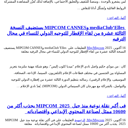
لمن يشعرو بالوحدة ، ومنصةُ للتثقيف والتعليق الاجتماعي، بالإضافة لذلك تُعزّز المشاهدة المشتركة
الروابط العائلية وتُشكّل أداةً للنقاش …
أكمل القراءة »
mediaClub’Elles وMIPCOM CANNES يستضيف النسخة
الثالثة عشرة من لقاء الإفطار للتوجيه الدولي للنساء في مجال
الترفيه
16 أكتوبر، 2025
Mip/Mipcom
التعليقات
على mediaClub’Elles وMIPCOM CANNES يستضيف
النسخة الثالثة عشرة من لقاء الإفطار للتوجيه الدولي للنساء في مجال الترفيه مغلقة
كان : من مودّي حكيم واصل نادي الإعلام “ميديا ​​كلوب إليس”، وهو شبكة مهنية ملتزمة بتعزيز
المساواة بين الجنسين في مختلف قطاعات الإعلام (التلفزيون، السينما، الإذاعة، الصحافة،
الموسيقى، والإعلام الرقمي)، رسالته بتنظيم الدورة الثالثة عشرة من إفطاره الدولي للتوجيه
والتواصل، بالشراكة مع مهرجان كان السينمائي الدولي (MIPCOM). يُعدّ نادي الإعلام …
أكمل القراءة »
فى أكبر نقلة نوعية منذ جيل MIPCOM 2025 يجذب أكثر من
10600 ممثل لصناعة المحتوي الإبداعي واقتصادياته
16 أكتوبر، 2025
Mip/Mipcom
,
الرئيسية
التعليقات
على فى أكبر نقلة نوعية منذ جيل MIPCOM
2025 يجذب أكثر من 10600 ممثل لصناعة المحتوي الإبداعي واقتصادياته مغلقة