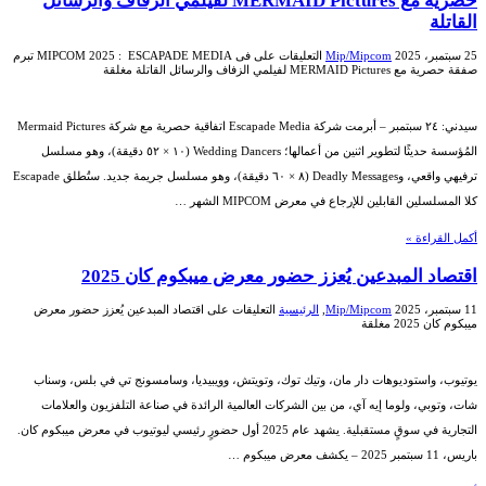
حصرية مع MERMAID Pictures لفيلمي الزفاف والرسائل
القاتلة
25 سبتمبر، 2025
Mip/Mipcom
التعليقات
على فى MIPCOM 2025 : ESCAPADE MEDIA تبرم
صفقة حصرية مع MERMAID Pictures لفيلمي الزفاف والرسائل القاتلة مغلقة
سيدني: ٢٤ سبتمبر – أبرمت شركة Escapade Media اتفاقية حصرية مع شركة Mermaid Pictures
المُؤسسة حديثًا لتطوير اثنين من أعمالها؛ Wedding Dancers (١٠ × ٥٢ دقيقة)، وهو مسلسل
ترفيهي واقعي، وDeadly Messages (٨ × ٦٠ دقيقة)، وهو مسلسل جريمة جديد. ستُطلق Escapade
كلا المسلسلين القابلين للإرجاع في معرض MIPCOM الشهر …
أكمل القراءة »
اقتصاد المبدعين يُعزز حضور معرض ميبكوم كان 2025
11 سبتمبر، 2025
Mip/Mipcom
,
الرئيسية
التعليقات
على اقتصاد المبدعين يُعزز حضور معرض
ميبكوم كان 2025 مغلقة
يوتيوب، واستوديوهات دار مان، وتيك توك، وتويتش، وويبيديا، وسامسونج تي في بلس، وسناب
شات، وتوبي، ولوما إيه آي، من بين الشركات العالمية الرائدة في صناعة التلفزيون والعلامات
التجارية في سوقٍ مستقبلية. يشهد عام 2025 أول حضورٍ رئيسي ليوتيوب في معرض ميبكوم كان.
باريس، 11 سبتمبر 2025 – يكشف معرض ميبكوم …