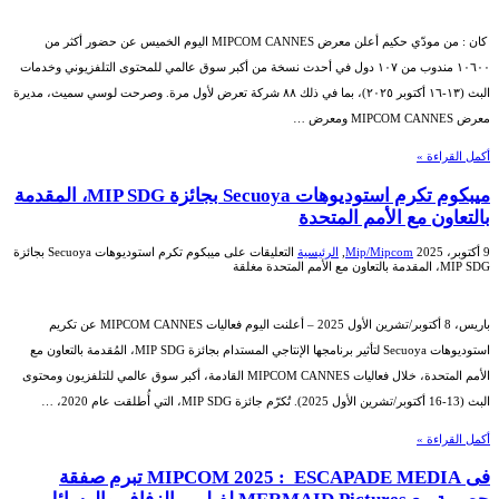
كان : من مودّي حكيم أعلن معرض MIPCOM CANNES اليوم الخميس عن حضور أكثر من
١٠٦٠٠ مندوب من ١٠٧ دول في أحدث نسخة من أكبر سوق عالمي للمحتوى التلفزيوني وخدمات
البث (١٣-١٦ أكتوبر ٢٠٢٥)، بما في ذلك ٨٨ شركة تعرض لأول مرة. وصرحت لوسي سميث، مديرة
معرض MIPCOM CANNES ومعرض …
أكمل القراءة »
ميبكوم تكرم استوديوهات Secuoya بجائزة MIP SDG، المقدمة
بالتعاون مع الأمم المتحدة
9 أكتوبر، 2025
Mip/Mipcom
,
الرئيسية
التعليقات
على ميبكوم تكرم استوديوهات Secuoya بجائزة
MIP SDG، المقدمة بالتعاون مع الأمم المتحدة مغلقة
باريس، 8 أكتوبر/تشرين الأول 2025 – أعلنت اليوم فعاليات MIPCOM CANNES عن تكريم
استوديوهات Secuoya لتأثير برنامجها الإنتاجي المستدام بجائزة MIP SDG، المُقدمة بالتعاون مع
الأمم المتحدة، خلال فعاليات MIPCOM CANNES القادمة، أكبر سوق عالمي للتلفزيون ومحتوى
البث (13-16 أكتوبر/تشرين الأول 2025). تُكرّم جائزة MIP SDG، التي أُطلقت عام 2020، …
أكمل القراءة »
فى MIPCOM 2025 : ESCAPADE MEDIA تبرم صفقة