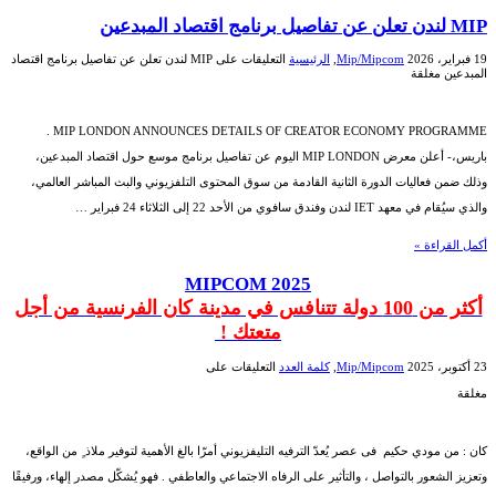
MIP لندن تعلن عن تفاصيل برنامج اقتصاد المبدعين
19 فبراير، 2026
Mip/Mipcom
,
الرئيسية
التعليقات
على MIP لندن تعلن عن تفاصيل برنامج اقتصاد
المبدعين مغلقة
MIP LONDON ANNOUNCES DETAILS OF CREATOR ECONOMY PROGRAMME .
باريس،- أعلن معرض MIP LONDON اليوم عن تفاصيل برنامج موسع حول اقتصاد المبدعين،
وذلك ضمن فعاليات الدورة الثانية القادمة من سوق المحتوى التلفزيوني والبث المباشر العالمي،
والذي سيُقام في معهد IET لندن وفندق سافوي من الأحد 22 إلى الثلاثاء 24 فبراير …
أكمل القراءة »
MIPCOM 2025
أكثر من 100 دولة تتنافس في مدينة كان الفرنسية من أجل
متعتك !
23 أكتوبر، 2025
Mip/Mipcom
,
كلمة العدد
التعليقات
على
مغلقة
كان : من مودي حكيم فى عصر يُعدّ الترفيه التليفزيوني أمرّا بالغ الأهمية لتوفير ملاذ ٍ من الواقع،
وتعزيز الشعور بالتواصل ، والتأثير على الرفاه الاجتماعي والعاطفي . فهو يُشكّل مصدر إلهاء، ورفيقًا