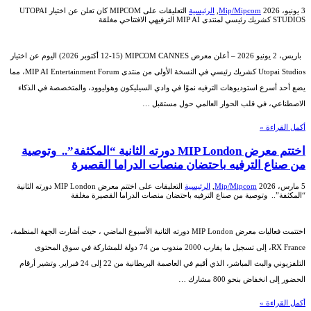
3 يونيو، 2026
Mip/Mipcom
,
الرئيسية
التعليقات
على MIPCOM كان تعلن عن اختيار UTOPAI
STUDIOS كشريك رئيسي لمنتدى MIP AI الترفيهي الافتتاحي مغلقة
باريس، 2 يونيو 2026 – أعلن معرض MIPCOM CANNES (12-15 أكتوبر 2026) اليوم عن اختيار
Utopai Studios كشريك رئيسي في النسخة الأولى من منتدى MIP AI Entertainment Forum، مما
يضع أحد أسرع استوديوهات الترفيه نموًا في وادي السيليكون وهوليوود، والمتخصصة في الذكاء
الاصطناعي، في قلب الحوار العالمي حول مستقبل …
أكمل القراءة »
اختتم معرض MIP London دورته الثانية “المكثفة”.. وتوصية
من صناع الترفيه باحتضان منصات الدراما القصيرة
5 مارس، 2026
Mip/Mipcom
,
الرئيسية
التعليقات
على اختتم معرض MIP London دورته الثانية
“المكثفة”.. وتوصية من صناع الترفيه باحتضان منصات الدراما القصيرة مغلقة
اختتمت فعاليات معرض MIP London دورته الثانية الأسبوع الماضي ، حيث أشارت الجهة المنظمة،
RX France، إلى تسجيل ما يقارب 2000 مندوب من 74 دولة للمشاركة في سوق المحتوى
التلفزيوني والبث المباشر، الذي أقيم في العاصمة البريطانية من 22 إلى 24 فبراير. وتشير أرقام
الحضور إلى انخفاض بنحو 800 مشارك …
أكمل القراءة »