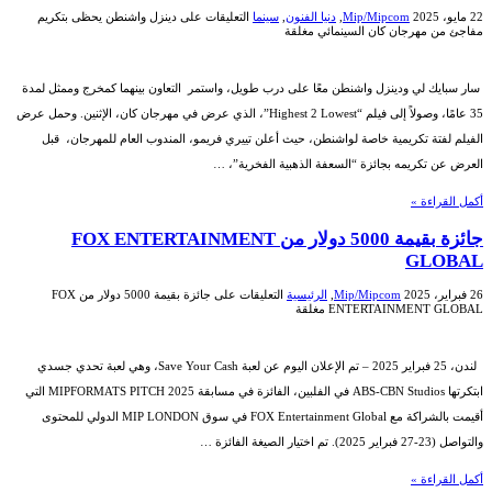
22 مايو، 2025
Mip/Mipcom
,
دنيا الفنون
,
سينما
التعليقات
على دينزل واشنطن يحظى بتكريم
مفاجئ من مهرجان كان السينمائي مغلقة
سار سبايك لي ودينزل واشنطن معًا على درب طويل، واستمر التعاون بينهما كمخرج وممثل لمدة
35 عامًا، وصولاً إلى فيلم “Highest 2 Lowest”، الذي عرض في مهرجان كان، الإثنين. وحمل عرض
الفيلم لفتة تكريمية خاصة لواشنطن، حيث أعلن تييري فريمو، المندوب العام للمهرجان، قبل
العرض عن تكريمه بجائزة “السعفة الذهبية الفخرية”، …
أكمل القراءة »
جائزة بقيمة 5000 دولار من ‏FOX ENTERTAINMENT
GLOBAL
26 فبراير، 2025
Mip/Mipcom
,
الرئيسية
التعليقات
على جائزة بقيمة 5000 دولار من ‏FOX
ENTERTAINMENT GLOBAL مغلقة
لندن، 25 فبراير 2025 – تم الإعلان اليوم عن لعبة Save Your Cash، وهي لعبة تحدي جسدي
ابتكرتها ABS-CBN Studios في الفلبين، الفائزة في مسابقة MIPFORMATS PITCH 2025 التي
أقيمت بالشراكة مع FOX Entertainment Global في سوق MIP LONDON الدولي للمحتوى
والتواصل (23-27 فبراير 2025). تم اختيار الصيغة الفائزة …
أكمل القراءة »