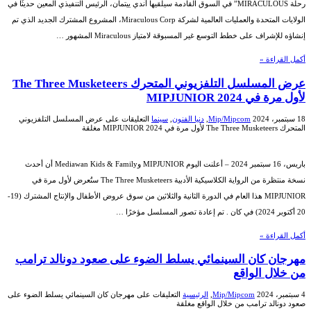
رحلة MIRACULOUS” في السوق القادمة سيلقيها آندي ييتمان، الرئيس التنفيذي المعين حديثًا في
الولايات المتحدة والعمليات العالمية لشركة Miraculous Corp، المشروع المشترك الجديد الذي تم
إنشاؤه للإشراف على خطط التوسع غير المسبوقة لامتياز Miraculous المشهور …
أكمل القراءة »
عرض المسلسل التلفزيوني المتحرك The Three Musketeers
لأول مرة في MIPJUNIOR 2024
18 سبتمبر، 2024
Mip/Mipcom
,
دنيا الفنون
,
سينما
التعليقات
على عرض المسلسل التلفزيوني
المتحرك The Three Musketeers لأول مرة في MIPJUNIOR 2024 مغلقة
باريس، 16 سبتمبر 2024 – أعلنت اليوم MIPJUNIOR وMediawan Kids & Family أن أحدث
نسخة منتظرة من الرواية الكلاسيكية الأدبية The Three Musketeers ستُعرض لأول مرة في
MIPJUNIOR هذا العام في الدورة الثانية والثلاثين من سوق عروض الأطفال والإنتاج المشترك (19-
20 أكتوبر 2024) في كان . تم إعادة تصور المسلسل مؤخرًا …
أكمل القراءة »
مهرجان كان السينمائي يسلط الضوء على صعود دونالد ترامب
من خلال الواقع
4 سبتمبر، 2024
Mip/Mipcom
,
الرئيسية
التعليقات
على مهرجان كان السينمائي يسلط الضوء على
صعود دونالد ترامب من خلال الواقع مغلقة