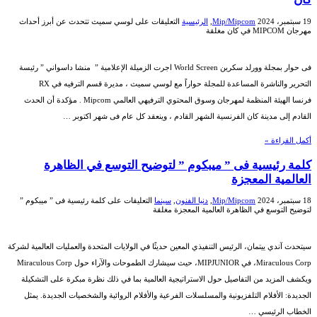
19 سبتمبر، 2024
Mip/Mipcom
,
الرئيسية
التعليقات
على لوسي سميث تتحدث عن أبرز أحداث
مهرجان MIPCOM في كان مغلقة
فى حوار بمجلة وورلد سكرين World Screen اجرت الزميلة الإعلامية ” منشا داسواني ” رئيسة
التحرير والناشرة المساعدة للمجلة حواراً مع لوسي سميث ، مديرة قسم الترفيه في RX
فرنسا الهيئة المنظمة لمهرجان وسوق المحتوي الترفيهي العالمي Mipcom . مؤكدة أن الحدث
القادم إلى مدينة كان الفرنسية الشهر القادم ، وينعقد كل عام فى شهر اكتوبر …
أكمل القراءة »
كلمة رئيسية فى ” ميبكوم ” لتوضيح التوسع في الظاهرة
العالمية المعجزة
18 سبتمبر، 2024
Mip/Mipcom
,
دنيا الفنون
,
سينما
التعليقات
على كلمة رئيسية فى ” ميبكوم ”
لتوضيح التوسع في الظاهرة العالمية المعجزة مغلقة
سيتحدث آندي ييتمان، الرئيس التنفيذي المعين حديثًا في الولايات المتحدة والعمليات العالمية لشركة
Miraculous Corp، في MIPJUNIOR، حيث سيشارك الطموحات والآراء حول Miraculous Corp
ويكشف المزيد من التفاصيل حول الاستراتيجية العالمية بما في ذلك نظرة مبكرة على التشكيلة
الجديدة: الأفلام التلفزيونية والمسلسلات الفرعية والأفلام الروائية والشخصيات الجديدة. يمثل
الخطاب الرئيسي …