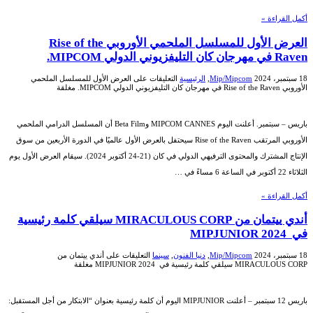
أكمل القراءة »
العرض الأول للمسلسل الملحمي الأوروبي Rise of the
Raven في مهرجان كان التليفزيوني الدولي MIPCOM.
18 سبتمبر، 2024
Mip/Mipcom
,
الرئيسية
التعليقات
على العرض الأول للمسلسل الملحمي
الأوروبي Rise of the Raven في مهرجان كان التليفزيوني الدولي MIPCOM. مغلقة
باريس – سبتمبر. أعلنت اليوم MIPCOM CANNES وBeta Film أن المسلسل الدرامي الملحمي
الأوروبي المرتقب Rise of the Raven سيحتفل بالعرض الأول عالميًا في الدورة الأربعين من سوق
الإنتاج المشترك والمحتوى الترفيهي الدولي في كان (21-24 أكتوبر 2024). سيقام العرض الأول يوم
الثلاثاء 22 أكتوبر في الساعة 6 مساءً في …
أكمل القراءة »
أندي ييتمان من MIRACULOUS CORP سيلقي كلمة رئيسية
في MIPJUNIOR 2024
18 سبتمبر، 2024
Mip/Mipcom
,
دنيا الفنون
,
سينما
التعليقات
على أندي ييتمان من
MIRACULOUS CORP سيلقي كلمة رئيسية في MIPJUNIOR 2024 مغلقة
باريس 12 سبتمبر – أعلنت MIPJUNIOR اليوم أن كلمة رئيسية بعنوان “الابتكار من أجل المستقبل: