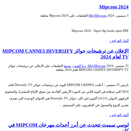
Mipcom 2024
5 ديسمبر، 2024
Mip/Mipcom
التعليقات
على Mipcom 2024 مغلقة
Mipcom 2024 Open flip book open PDF
أكمل القراءة »
الإعلان عن ترشيحات جوائز MIPCOM CANNES DIVERSIFY
TV لعام 2024
25 سبتمبر، 2024
Mip/Mipcom
,
دنيا الفنون
,
سينما
التعليقات
على الإعلان عن ترشيحات جوائز
MIPCOM CANNES DIVERSIFY TV لعام 2024 مغلقة
باريس 25 سبتمبر – أعلنت MIPCOM CANNES اليوم عن ترشيحات جوائز Diversify TV لعام
2024 التي ستقام في اليوم الثاني من الدورة الأربعين القادمة من سوق الإنتاج المشترك والمحتوى
الترفيهي الدولي (21-24 أكتوبر) في كان. جوائز Diversify TV هي الجوائز الوحيدة التي تعترف
بتعزيز التنوع والشمول في التلفزيون على المستوى …
أكمل القراءة »
لوسي سميث تتحدث عن أبرز أحداث مهرجان MIPCOM في
كان