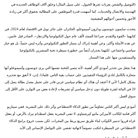
(التوصيل والشحن بعربات تجرها الخيول، على سبيل المثال) وخلق آلاف الوظائف الجديدة في
الهندسة والاتصال والخدمات. كما أسهمت قدرة الموظفين على المطالبة بحقوق أكثر في زيادة
الأجور وتحسين أحوالهم المعيشية.
يتحدث سايمون جونسون ودارون أسيموغلو، الحائزان على جائز نوبل في الاقتصاد لعام 2024، في
كتابهما «القوة والتقدم: صراعنا الممتد لألف عام حول التكنولوجيا والازدهار»، الصادر قبل عامين،
عن هذه الأمثلة وأكثر، وعن أهمية إدراك أن مسار التطور التكنولوجي وأثره ليس حتمياً، بل هو خيار
سياسي واجتماعي. لكنهما يحذران أيضاً من خطورة سيطرة نخبة المبشرين بالتكنولوجيا
والمستفيدين منها على هذا المسار.
هذا يجعل من تحذير أمودي أكثر أهمية، لأنه ينتمي للنخبة نفسها التي يرى جونسون وأسيموغلو أنها
منحازة بالكامل لنادي الرؤساء التنفيذيين على حساب بقية الناس. فلماذا، إذن، لا أتفق مع تحذيره
بشكل كامل؟ لأني لا أعتقد أن هناك أي نظام سياسي غربي قادر على تحمل معدل بطالة يصل إلى
20 في المائة لفترة طويلة دون تدخل سياسي أو تشريعات لإعادة بعض من التوازن على الأقل إلى
سوق العمل.
أمودي ليس أكثر الناس تشاؤماً من تطور الذكاء الاصطناعي وأثر ذلك على البشرية. ففي سيناريو
أكثر قتامة للكاتب الأميركي ماثيو كيرشنباوم، لا تفنى البشرية بفعل اصطدام نيزك بالأرض، أو بفعل
غزاة قرروا تدمير الكوكب لبناء طريق سريع يربط بين المجرات، لكن بسبب خروج برامج الذكاء
الاصطناعي عن السيطرة لتكتب نصوصاً لانهائية تقضي على التواصل الإنساني إلى الأبد.