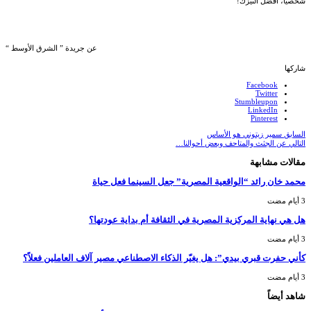
شخصياً، أفضل النيزك!
عن جريدة ” الشرق الأوسط “
شاركها
Facebook
Twitter
Stumbleupon
LinkedIn
Pinterest
السابق
سمير زيتوني هو الأساس
التالي
عن الجثث والمتاحف وبعض أحوالنا…
مقالات مشابهة
محمد خان رائد “الواقعية المصرية” جعل السينما فعل حياة
هل هي نهاية المركزية المصرية في الثقافة أم بداية عودتها؟
كأني حفرت قبري بيدي”: هل يغيّر الذكاء الاصطناعي مصير آلاف العاملين فعلاً؟
شاهد أيضاً