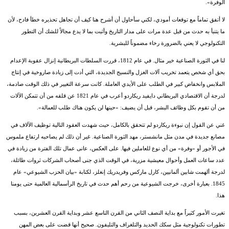
الوفرة».
لا أتفق تماماً مع توقعات أمودي، لكني سأحاول أن أشرح هنا كيف أن تجاهل تحذيره خطأ فادح، لأن
ما يتنبأ به حدث من قبل عدة مرات على مدار التاريخ وأثبت بما لا يدع مجالاً للشك أن التطور
التكنولوجي لا يعني بالضرورة رخاء مضموناً للبشرية.
لنا في الثورة الصناعية خير مثال. في عام 1812، قررت السلطات البريطانية إنزال عقوبة الإعدام
بحق أي شخص يتعمد تخريب آلات الغزل والنسيج الجديدة، التي أدت إلى زيادة صاروخية في إنتاج
الملابس وانخفاض كبير في الطلب على الأيدي العاملة. كانت سرعة التغيير في ذلك الوقت صادمة،
لدرجة أن الاقتصادي البريطاني دايفيد ريكاردو أعرب في عام 1821 عن قلقه من أن تتمكن الآلات
من أن تقوم بكل وظائف البشر، قبل أن يضيف: «حينها لن يكون هناك طلب للعمالة».
غني عن القول إن نبوءة ريكاردو لم تتحقق بالكامل، حيث شهدت العقود التالية توظيف الآلاف في
مصانع جديدة في مدن مثل مانشستر، مهد الثورة الصناعية. غير أن ذلك لم يصاحبه ارتفاع ملموس
في الأجور أو «وفرة» من أي نوع للعاملين فيها. على العكس، عانى عمال تلك الفترة من زيادة في
عدد ساعات العمل وأحوال معيشية مزرية، في الوقت الذي جنى أصحاب الشركات ثروات طائلة،
لدرجة ألهمت شابين ألمانيين، كارل ماركس وفريدريك إنغلز، لكتابة «بيان الحزب الشيوعي» عام
1845. بعبارة أخرى، خرجت الشيوعية من رحم أهم حدث في تاريخ الرأسمالية العالمية حتى يومنا
هذا.
تغيرت الأمور كثيراً مع بداية النصف الثاني من القرن التاسع عشر وبداية القرن العشرين، بسبب
تطورات تكنولوجية مثل سكك الحديد والتلغراف والتليفون. صحيح أنها قضت على بعض المهن