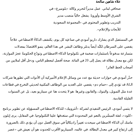
علاء شاهين صالحة
صحافي لبناني. عمل مديراً لتحرير وكالة «بلومبرغ» في
الشرق الأوسط وأوروبا. يشغل حالياً منصب مدير
التدريب وتطوير المحتوى في «المجموعة السعودية
للأبحاث والإعلام».
في المستقبل الذي يشارك داريو أمودي في صناعتِه كل يوم، يكتشف الذكاءُ الاصطناعي علاجاً
يقضي على السرطان لكنَّه أيضاً يدمّر وظائفَ البشر. في هذا العالم، ينمو الاقتصادُ بمعدلات
متسارعة مدفوعاً باستثمارات ضخمة في تكنولوجيا الذكاء الاصطناعي وتودّع الحكومةُ عجزَ الموازنة،
لكن مع معدل بطالة قد يصل إلى 20 في المائة. صحة أفضل لمعظم الناس، ودخل أقل لملايين من
أصحاب الحظ العاثر!
حذّر أمودي في حوارات حديثة مع عدد من وسائل الإعلام الأميركية أن الأدوات التي تطورها شركات
الـAI قد تؤدي إلى «حمام دم» يقضي على العديد من الوظائف المكتبية لحديثي التخرج في قطاعات
عدة مثل التمويل، والبنوك، والقانون وغيرها. هو لا يتحدث هنا عن سيناريو بعيد، بل عن السنوات
القليلة القادمة.
لا ينتمي أمودي، الرئيس التنفيذي لشركة «أنثروبيك» للذكاء الاصطناعي المسؤولة عن تطوير برنامج
«كلود»، لفئة المبشّرين بالنعم غير المحدودة التي ستغدقها علينا التكنولوجيا. في المقابل، يرى إيلون
ماسك أن الذكاء الاصطناعي سيحدث تغييراً راديكالياً في سوق العمل دون أن يؤدي ذلك بالضرورة
إلى ارتفاع كبير في معدل البطالة. في عالمه، السيناريو الأقرب للحدوث هو أن نعيش في «عصر