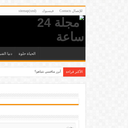
للإتصال Contacts
فيسبوك
sitemap(xml)
الحياة حلوة
دنيا الفن
الأكثر قراءة
أبرز منافسي نتنياهو؟