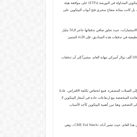
كان عام 2024 نقطة تحول محورية، ففي يناير من ذلك العام، حصلت أولى صناديق بيتكوين المتداولة في البورصة (ETFs) على موافقة هيئة
م تكن مجرد إجراء روتيني، بل كانت بمثابة مفتاح سحري فتح أبواب البيتكوين على
ومنذ أبريل الماضي، شهدت صناديق بيتكوين المتداولة في البورصة ارتفاعاً مذهلاً في الاستثمارات، حيث تجاوز صافي تدفقاتها حاجز الـ50 مليار
انات شركة «Farside Investors»، ورغم التقلبات الطبيعية في تدفقات هذه الصناديق، فإن الأداء المتميز
وفي رؤية متفائلة، توقع بنك ستاندرد تشارترد البريطاني أن يصل سعر البيتكوين إلى 200 ألف دولار أميركي بنهاية العام، مشيراً إلى أن تدفقات
 إلى العملات المشفرة. فمع انخفاض تكلفة الاقتراض، عادةً
فائدة المنخفضة مع ارتفاعات حادة في أسعار البيتكوين لا
د تؤدي إلى التضخم، وهنا تبرز أهمية البيتكوين كأحد الأسباب
ويتوقع المحللون أن يخفّض الاحتياطي الفيدرالي أسعار الفائدة خلال النصف الثاني من هذا العام، حيث تشير أداة «CME Fed Watch»، وهي