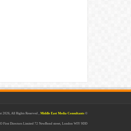
Middle East Media Consultants
© Copyright 2026, All Rights Reserved ,
O First Directors Limited 72 NewBond street, London WIY 9DD