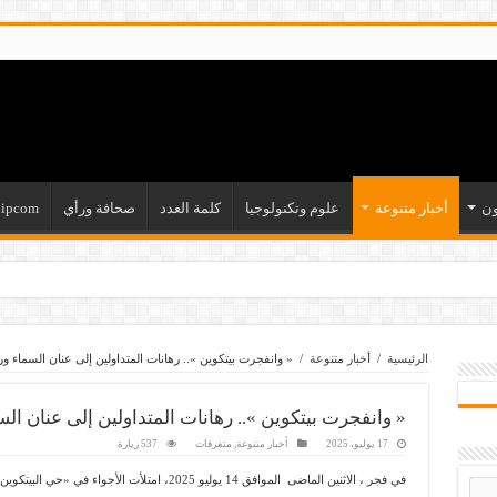
ون
أخبار متنوعة
علوم وتكنولوجيا
كلمة العدد
صحافة ورأي
ipcom
الرئيسية
/
أخبار متنوعة
/
« وانفجرت بيتكوين ».. رهانات المتداولين إلى عنان السماء ور
« وانفجرت بيتكوين ».. رهانات المتداولين إلى عنان الس
17 يوليو، 2025
أخبار متنوعة
,
متفرقات
537 زيارة
في فجر ، الاثنين الماضى الموافق 14 يوليو 2025، امتلأت