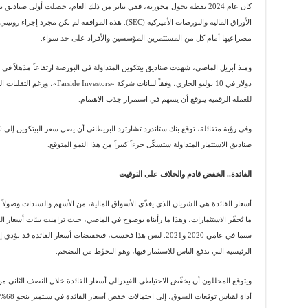
الأوراق المالية والبورصات الأميركية (SEC). هذه الموافقة ل
مصراعيها أمام كل من المستثمرين المؤسسين والأفراد على حد سواء.
دولار في 10 يوليو الجاري، وفقاً لبي
للعملة الرقمية يتوقع أن يسهم في استمرار جذب الاهتمام.
صناديق الاستثمار المتداولة ستشكّل جزءاً كبيراً من هذا النمو المتوقع.
الفائدة.. الخفض قادم والخلاف على التوقيت
أسعار الفائدة هي الشريان الذي يغذّي الأسواق المالية، من الأسهم والسندات وصولاً
ما تُحفّز الاستثمارات، وهذا ما رأيناه بوضوح في الماضي، حيث تزامنت بيئات أسعار ال
سيما في عامي 2020 و2021. ليس هذا فحسب، فتخفيضات أسعار الفائدة ق
الرئيسية التي تدفع الناس للاستثمار فيها، وهو التحوّط من التضخم.
أداة لقياس توقعات السوق، إلى احتمالات خفض أسعار الفائدة في سبتمبر بنحو 68%.