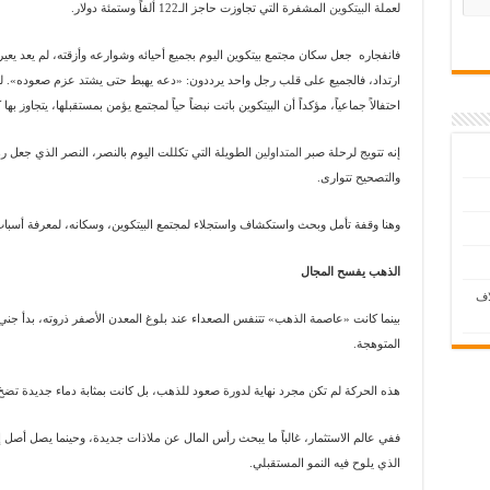
لعملة
البيتكوين
المشفرة التي تجاوزت حاجز الـ122 ألفاً وستمئة دولار.
فانفجاره جعل سكان مجتمع بيتكوين اليوم بجميع أحيائه وشوارعه وأزقته، لم يعد يعيرون
ارتداد، فالجميع على قلب رجل واحد يرددون: «دعه يهبط حتى يشتد عزم صعوده». لم
احتفالاً جماعياً، مؤكداً أن البيتكوين باتت نبضاً حياً لمجتمع يؤمن بمستقبلها، يتجاوز بها
إنه تتويج لرحلة صبر
المتداولين
الطويلة التي تكللت اليوم بالنصر، النصر الذي جعل رها
والتصحيح تتوارى.
وهنا وقفة تأمل وبحث واستكشاف واستجلاء لمجتمع البيتكوين، وسكانه، لمعرفة أسباب 
الذهب يفسح المجال
اف
بينما كانت «عاصمة الذهب» تتنفس الصعداء عند بلوغ المعدن الأصفر ذروته، بدأ جني 
المتوهجة.
هذه الحركة لم تكن مجرد نهاية لدورة صعود للذهب، بل كانت بمثابة دماء جديدة تض
ففي عالم الاستثمار، غالباً ما يبحث رأس المال عن ملاذات جديدة، وحينما يصل أصل 
الذي يلوح فيه النمو المستقبلي.