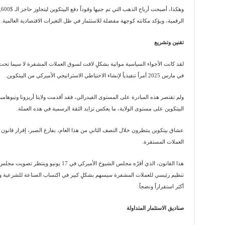
الرقمية، ويؤكد مكانته كوجهة مفضلة للاستثمار في ظل التغيرات الاقتصادية العالمية.
تقنين وتشريع
لقد كانت الأجواء السياسية مواتية بشكلٍ لافت لسوق العملات المشفرة لا سيما تحت
في مارس 2025 أمراً تنفيذياً لإنشاء الاحتياطي الاستراتيجي الأميركي من البيتكوين.
ولم تقتصر هذه المبادرة على المستوى الفيدرالي، فقد أقدمت ولايتا أريزونا ونيوهام
البيتكوين على مستوى الولاية، ما يعكس تزايد الثقة الرسمية في هذه العملة.
عشاق بيتكوين ينتظرون خلال النصف الثاني من هذا العام، بفارغ الصبر، إقرار قان
العملات المستقرة.
هذا القانون، الذي أقرّه مجلس الشيوخ الأميركي
تنظيم رئيسي للعملات المشفرة سيسهم بشكلٍ كبير في اكتساب الصناعة للشرعية وج
أكثر استقراراً ونضجاً.
صناديق الاستثمار المتداولة