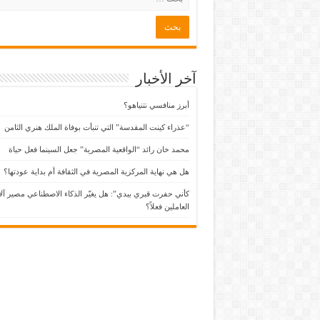
آخر الأخبار
أبرز منافسي نتنياهو؟
“عذراء كينت المقدسة” التي تنبأت بوفاة الملك هنري الثامن
محمد خان رائد “الواقعية المصرية” جعل السينما فعل حياة
هل هي نهاية المركزية المصرية في الثقافة أم بداية عودتها؟
كأني حفرت قبري بيدي”: هل يغيّر الذكاء الاصطناعي مصير آل
العاملين فعلاً؟