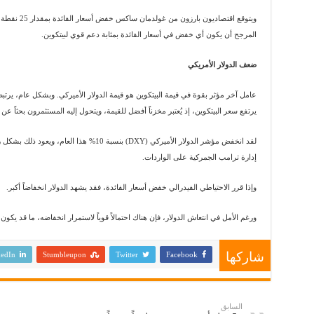
المرجح أن يكون أي خفض في أسعار الفائدة بمثابة دعم قوي لبيتكوين.
ضعف الدولار الأمريكي
عامل آخر مؤثر بقوة في قيمة البيتكوين هو قيمة الدولار الأميركي. وبشكل عام، يرتبط ا
يرتفع سعر البيتكوين، إذ يُعتبر مخزناً أفضل للقيمة، ويتحول إليه المستثمرون بحثاً عن
لقد انخفض مؤشر الدولار الأميركي (DXY) بنسبة 0
إدارة ترامب الجمركية على الواردات.
وإذا قرر الاحتياطي الفيدرالي خفض أسعار الفائدة، فقد يشهد الدولار انخفاضاً أكبر.
ورغم الأمل في انتعاش الدولار، فإن هناك احتمالاً قوياً لاستمرار انخفاضه، ما قد يكون مف
شاركها
edIn
Stumbleupon
Twitter
Facebook
السابق