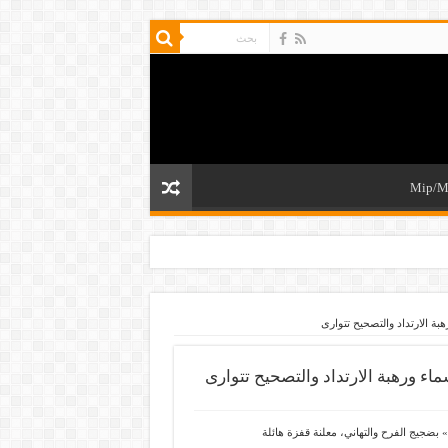
Mip/M
هبة الارتداد والتصحيح تتوارى
ماء ورهبة الارتداد والتصحيح تتوارى
 الأجواء في «حي البيتكوين» بضجيج الفرح والتهاني، معلنة قفزة هائلة