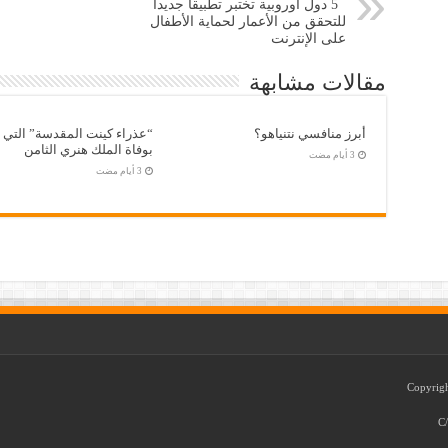
5 دول أوروبية تختبر تطبيقاً جديداً
للتحقق من الأعمار لحماية الأطفال
على الإنترنت
مقالات مشابهة
أبرز منافسي نتنياهو؟
“عذراء كينت المقدسة” التي ت
بوفاة الملك هنري الثامن
C/