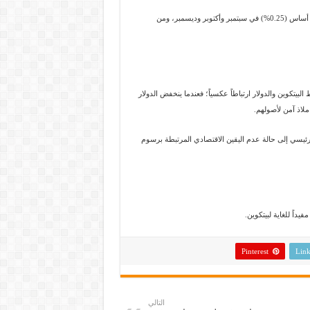
ويتوقع اقتصاديون بارزون من غولدمان ساكس خفض أسعار الفائدة بمقدار 25 نقطة أساس (0.25%) في سبتمبر وأكتوبر وديسمبر، ومن
لبيتكوين والدولار ارتباطاً عكسياً؛ فعندما ينخفض الدولار
 ملاذ آمن لأصولهم.
1% هذا العام، ويعود ذلك بشكل رئيسي إلى حالة عدم اليقين الاقتصادي المرتبطة برسوم
يداً للغاية لبيتكوين.
Pinterest
Link
التالي