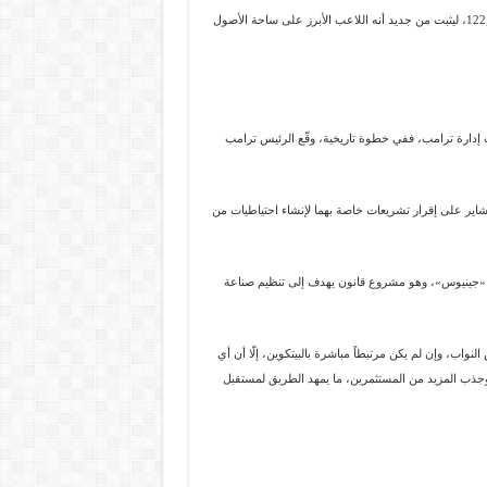
وهكذا، أصبحت أرباح الذهب التي تم جنيها وقوداً دفع البيتكوين ليتجاوز حاجز الـ $122,600، ليثبت من جديد أنه اللاعب الأبرز على ساحة الأصول
 إدارة ترامب، ففي خطوة تاريخية، وقّع الرئيس ترامب
بشاير على إقرار تشريعات خاصة بهما لإنشاء احتياطيات من
ون «جينيوس»، وهو مشروع قانون يهدف إلى تنظيم صناعة
 في 17 يونيو وينتظر تصويت مجلس النواب، وإن لم يكن مرتبطاً مباشرة بالبيتكوين، إلّا أن أي
ذب المزيد من المستثمرين، ما يمهد الطريق لمستقبل