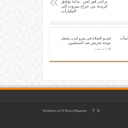
براندز فور لس.. بداية توفيق
كريدية من جراج ببيروت إلى
المليارات
نبأت
فيديو الصلاة في مترو لندن يشعل
موجة تحريض ضد المسلمين.
Publishers of
24 Hours Magazine