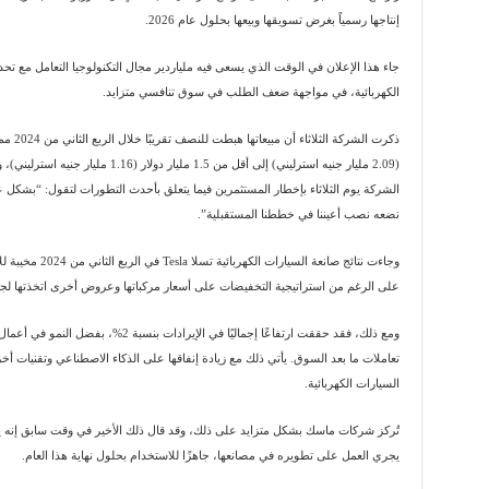
إنتاجها رسمياً بغرض تسويقها وبيعها بحلول عام 2026.
جاء هذا الإعلان في الوقت الذي يسعى فيه ملياردير مجال التكنولوجيا التعامل مع ت
الكهربائية، في مواجهة ضعف الطلب في سوق تنافسي متزايد.
(2.09 مليار جنيه استرليني) إلى أقل من .5
الشركة يوم الثلاثاء بإخطار المستثمرين فيما يتعلق بأحدث التطورات لتقول: “بشكل
نضعه نصب أعيننا في خططنا المستقبلية”.
على الرغم من استراتيجية التخفيضات على أسعار مركباتها وعروض أخرى اتخذتها لجذب
تعاملات ما بعد السوق. يأتي ذلك مع زيادة إنفاقها على الذكاء الاصطناعي وتقنيات أخر
السيارات الكهربائية.
تُركز شركات ماسك بشكل متزايد على ذلك، وقد قال ذلك الأخير في وقت سابق إنه ي
يجري العمل على تطويره في مصانعها، جاهزًا للاستخدام بحلول نهاية هذا العام.