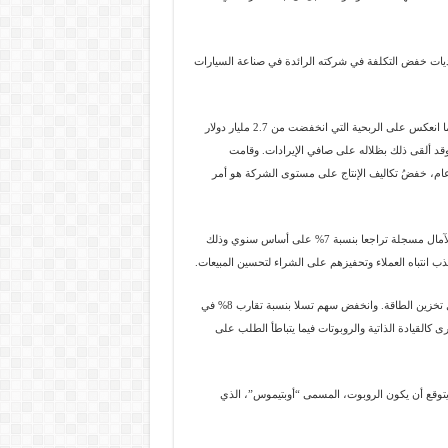
حديات خفض التكلفة في شركته الرائدة في صناعة السيارات
ذكرت الشركة الثلاثاء أن مبيعاتها هبطت للنصف تقريبًا خلال الربع الثاني من 2024 مما انعكس على الربحية التي انخفضت من 2.7 مليار دولار
1 مليار دولار (1.16 مليار جنيه استرليني)، وقد ألقى ذلك بظلاله على صافي الإيرادات. وقامت
 عام، خفضُ تكاليف الإنتاج على مستوى الشركة هو أمر
وجاءت نتائج صانعة السيارات الكهربائية تسلا Tesla في الربع الثاني من 2024 مخيبة للآمال مسجلة تراجعا بنسبة 7% على أساس سنوي وذلك
 انتباه العملاء وتحفيزهم على الشراء لتحسين المبيعات.
ومع ذلك، فقد حققت ارتفاعًا إجماليًا في الإيرادات بنسبة 2%، بفضل النمو في أعمال تخزين الطاقة. وانخفض سهم تسلا بنسبة تقارب 8% في
ى كالقيادة الذاتية والروبوتات فيما يتباطأ الطلب على
توقع أن يكون الروبوت، المسمى “أوبتيموس”، الذي