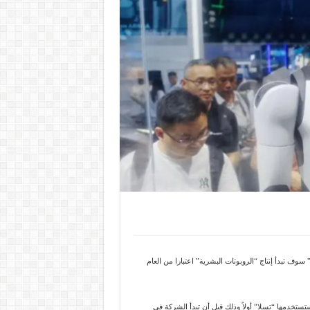
سوف تبدأ إنتاج “الروبوتات البشرية” اعتبارا من العام
ستخدمها “تسلا” أولاً وذلك قبل أن تبدأ الشركة في