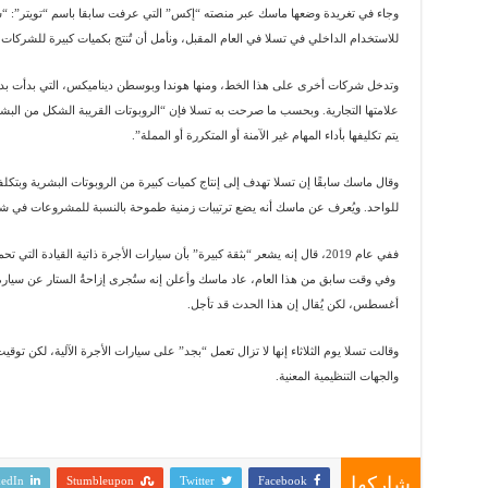
وجاء في تغريدة وضعها ماسك عبر منصته “إكس” التي عرفت سابقا باسم “تويتر”: “ستُن
للاستخدام الداخلي في تسلا في العام المقبل، ونأمل أن تُنتج بكميات كبيرة للشركات الأخ
وتدخل شركات أخرى على هذا الخط، ومنها هوندا وبوسطن ديناميكس، التي بدأت بدو
علامتها التجارية. وبحسب ما صرحت به تسلا فإن “الروبوتات القريبة الشكل من البشر 
يتم تكليفها بأداء المهام غير الآمنة أو المتكررة أو المملة”.
للواحد. ويُعرف عن ماسك أنه يضع ترتيبات زمنية طموحة بالنسبة للمشروعات في شركاته،
ففي عام 2019، قال إنه يشعر “بثقة كبيرة” بأن سيارات الأجرة ذاتية القيادة 
وفي وقت سابق من هذا العام، عاد ماسك وأعلن إنه ستُجرى إزاحةُ الستار عن سيارة ا
أغسطس، لكن يُقال إن هذا الحدث قد تأجل.
وقالت تسلا يوم الثلاثاء إنها لا تزال تعمل “بجد” على سيارات الأجرة الآلية، لكن ت
والجهات التنظيمية المعنية.
شاركها
edIn
Stumbleupon
Twitter
Facebook