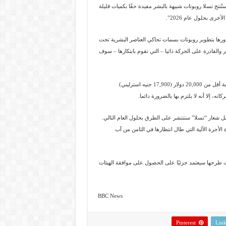
تج تسلا روبوتات شبيهة بالبشر مفيدة حقًا بكميات قليلة
رى بحلول عام 2026”.
رها بتطوير روبوتات بسمات تحاكي العناصر البشرية تحت
والقادرة على الحركة ذاتيا – التي تقوم بابتكارها – سوف
وقال ماسك سابقًا إن تسلا تهدف إلى إنتاج كميات كبيرة من الروبوتات البشرية وبتكلفة أقل من 20,000 دولار (17,900 جنيه استرليني)
 إلا أنه لا يلتزم بها بالضرورة دائما.
التي تحمل شعار “تسلا” ستنتشر على الطرق بحلول العام التالي.
لأجرة الآلية التي طال انتظارها في الثامن من آب
وقيت طرحها سيعتمد جزئيًا على الحصول على موافقة الهيئات
BBC News
Pinterest
Link