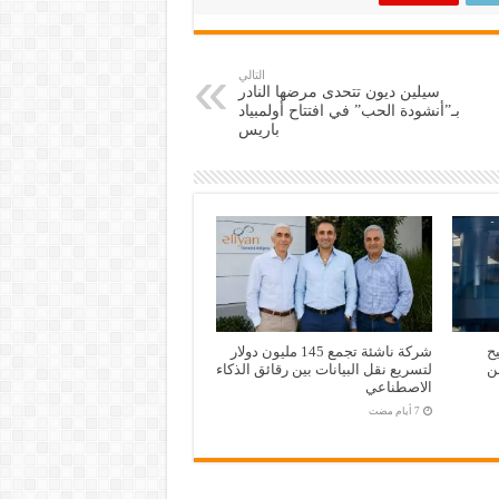
التالي
سيلين ديون تتحدى مرضها النادر
بـ”أنشودة الحب” في افتتاح أولمبياد
باريس
تيح
شركة ناشئة تجمع 145 مليون دولار
من
لتسريع نقل البيانات بين رقائق الذكاء
الاصطناعي