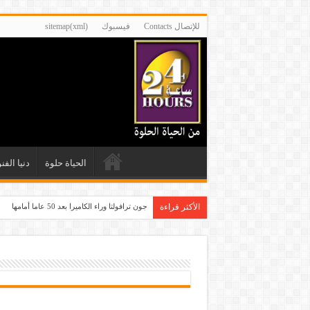
للإتصال Contacts
فيسبوك
sitemap(xml)
الحياة حلوة
دنيا الفن
الأكثر قراءة
جون ترافولتا وراء الكاميرا بعد 50 عاما أمامها