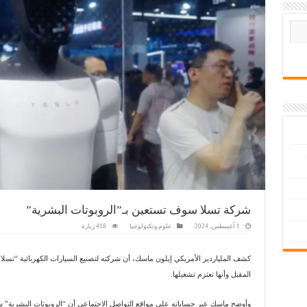
شركة تسلا سوف تستعين بـ”الروبوتات البشرية”
1 أغسطس، 2024
علوم وتكنولوجيا
418 زيارة
كشف الملياردير الأمريكي إيلون ماسك، أن شركته لتصنيع السيارات الكهربائية “تسلا” 
المقبل وأنها تعتزم تشغيلها.
وأوضح ماسك عبر حساباته على مواقع التواصل الاجتماعي أن “الروبوتات البشرية” ست