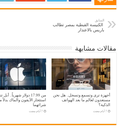
السابق
الكنيسة القبطية بمصر تطالب
باريس بالاعتذار
مقالات مشابهة
أجهزة ترى وتسمع وتسجل.. هل نحن
من 17.99 دولار شهرياً.. أبل ت
مستعدون لعالم ما بعد الهواتف
استئجار الآيفون والماك بدلاً 
الذكية؟
شرائهما