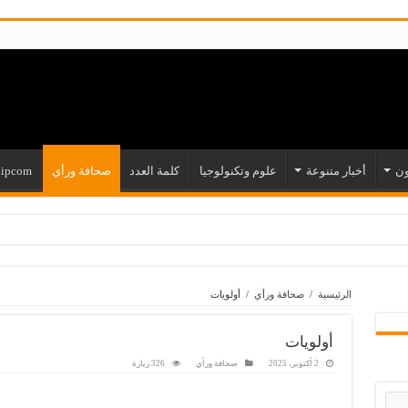
ون
أخبار متنوعة
علوم وتكنولوجيا
كلمة العدد
صحافة ورأي
ipcom
ري الثامن
فعل حياة
الرئيسية
/
صحافة ورأي
/
أولويات
ية عودتها؟
ي مصير آلاف العاملين فعلاً؟
أولويات
لا وإنصافا
2 أكتوبر، 2025
صحافة ورأي
326 زيارة
و الأمريكي؟