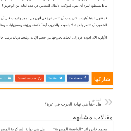
ماذا يستطيع المرء أن يقول لمواكب الأبطال المعذبين في هذه الغابة من الوحوش؟
قد تقول الدنيا أولويات. كان يجب أن تنتصر غزة في أتون من الجمر والرماد، قبل أن تت
الشعوب أن تنتصر بالحياة، لا بالموت. والحروب أيضاً حكمة، ورؤية، ومسؤوليات، ومناو
الأولوية الآن لعودة غزة إلى الحياة. لخروجها من جحيم الإبادة. وليعطَ دونالد ترم
شاركها
edIn
Stumbleupon
Twitter
Facebook
السابق
هل حقاً هي نهاية الحرب في غزة؟
مقالات مشابهة
محمد خان رائد “الواقعية المصرية”
هل هي نهاية المركزية المصر