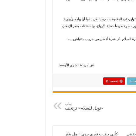
هاون في المفاوضات. ربما! لكن الدنيا أولويات. وأولوية
رات، وخصوصاً حماية الأرواح، والممتلكات بقدر الإمكان.
ب جائزة السلام. أي شيء أفضل من حروب «نتنياهوو…»!
عن جريدة الشرق الأوسط
Pinterest
Link
التالي
«نوبل للسلام» ترتجف
ية في
كأني حفرت قبري بيدي”: هل يغيّر