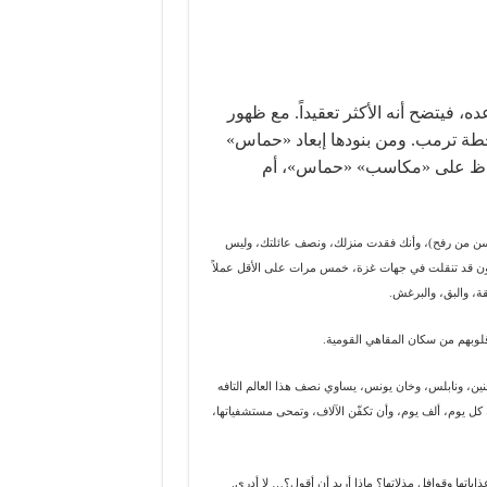
عده، فيتضح أنه الأكثر تعقيداً. مع ظهور
طة ترمب. ومن بنودها إبعاد «حماس»
حفاظ على «مكاسب» «حماس»، أم
ُستحسن من رفح)، وأنك فقدت منزلك، ونصف عائلتك، وليس
ون قد تنقلت في جهات غزة، خمس مرات على الأقل عملاً
قة، والبق، والبرغش.
قلوبهم من سكان المقاهي القومية.
ين، ونابلس، وخان يونس، يساوي نصف هذا العالم التافه
 كل يوم، ألف يوم، وأن تكفّن الآلاف، وتمحى مستشفياتها،
تها وقوافل مذلاتها؟ ماذا أريد أن أقول؟… لا أدري.