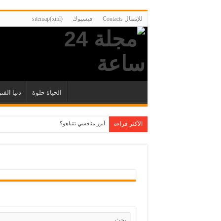
للإتصال Contacts
فيسبوك
sitemap(xml)
الحياة حلوة
دنيا الفن
الأكثر قراءة
أبرز منافسي نتنياهو؟
“عذراء كينت المقدسة” التي تنبأت بوفاة الملك هن
محمد خان رائد “الواقعية المصرية” جعل السينما 
هل هي نهاية المركزية المصرية في الثقافة أم بدا
كأني حفرت قبري بيدي”: هل يغيّر الذكاء الاصطناع
العمل يدا بيد على بناء نظام حوكمة عالمية أكثر عد
أخطر كذبة.. من هذا العراقي الذي تسبب في الغز