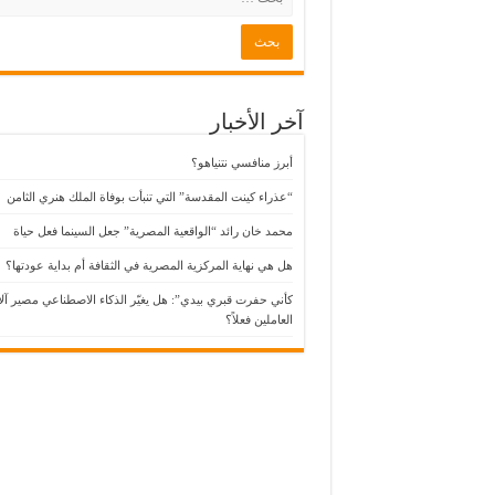
رئيس وزراء اليونان يشكر نولان على فيلمه “الأود
مدينة أميركية تبني أطول كسارة بندق في العالم
سبايدرمان: يوم جديد”.. من ينقذ البطل حين يصبح
آخر الأخبار
أبرز منافسي نتنياهو؟
“عذراء كينت المقدسة” التي تنبأت بوفاة الملك هنري الثامن
محمد خان رائد “الواقعية المصرية” جعل السينما فعل حياة
هل هي نهاية المركزية المصرية في الثقافة أم بداية عودتها؟
كأني حفرت قبري بيدي”: هل يغيّر الذكاء الاصطناعي مصير آل
العاملين فعلاً؟