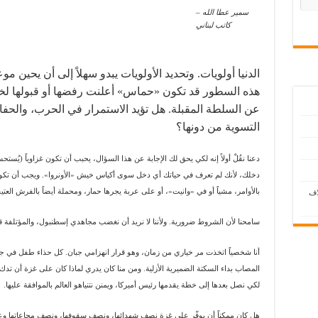
يسا”
سمير عطا الله –
كاتب لبناني
 وحيدا؟
الدنيا أولويات. وتحديد الأولويات يبدو سهلاً إلى أن يحين مو
هذه السطور قد تكون «حماس» أعلنت رفضها أو قبولها لخ
عن السلطة المقبلة. هل تؤيد الاستمرار في الحرب، وال
التسوية من دونها؟
دعنا نقُلْ أولاً إنه لكي يحق لك الإجابة عن هذا السؤال، يحبب أن تكون غزاوياً (ي
دخلك، لأنك لم تعرف في حياتك أي دخل سوى أكياس خيش «الأونروا». ويجب أن تك
بالأوامر، مشياً أو في «وانيت»، أو على عربة يجرها حمار، ومحملة أيضاً بالفرش العتي
اف
سامحنا لأن الشروط ضرورية. ولأننا لا نريد أن نغضب مجاهدي إسطنبول، والمؤتلفة 
أنا شخصياً اتخذت مر خياري من زمان، وهو قرار انهزامي جبان. كل حذاء طفل في جن
المصاب بداء السكتة الضميرية الأزلية. ومن منا كان يدري لماذا كان على غزة أن تدك
لكي نصل بعدها إلى خطة يقدمها رئيس أميركا، ويمنن نتنياهو العالم بالموافقة عليها.
هل كان ممكناً أن يوفّر على غزة نصف شهدائها، ونصف سقوفها، ونصف مجاعاتها وعذابا