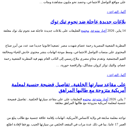
على مواقع التواصل الاجتماعي، وحصد نحو مليون مشاهدة ومئات …
أكمل القراءة »
بلاغات جديدة عاجلة ضد نجوم تيك توك
14 يناير، 2026
أخبار متنوعة
,
مجتمع
التعليقات
على بلاغات جديدة عاجلة ضد نجوم تيك توك مغلقة
المطربة الشعبية المصرية رحمة عصام شهدت مصر تصعيدا قانونيا جديدا ضد عدد من أبرز صناع
المحتوى على منصات التواصل الاجتماعي، وسط موجة اتهامات بنشر محتوى خادش للحياء ومخالفة
القيم المجتمعية. وتقدم محامٍ مصري ببلاغ رسمي إلى النائب العام يتهم فيه المطربة الشعبية رحمة
عصام، والتيك توكر كروان مشاكل، والراقصة حورية، …
أكمل القراءة »
على مقاعد سيارتها الخلفية.. تفاصيل فضيحة جنسية لمعلمة
أمريكية متزوجة مع طالبها المراهق
7 يناير، 2026
أخبار متنوعة
,
مجتمع
التعليقات
على على مقاعد سيارتها الخلفية.. تفاصيل فضيحة
جنسية لمعلمة أمريكية متزوجة مع طالبها المراهق مغلقة
تواجه معلمة سابقة في ولاية كانساس الأمريكية، اتهامات بإقامة علاقة جنسية مع طالب يبلغ من
العمر 17 عاما، بما في ذلك عدة مرات في المقعد الخلفي من سيارتها الجيب. وو فقا لإفادة اطلع