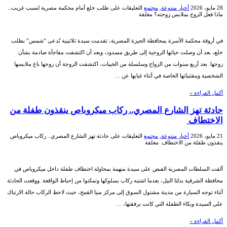
28 مايو، 2026
أخبار متنوعة
,
مجتمع
التعليقات
على طلب خلع أمام محكمة مصرية لسبب غريب..
ماذا فعل الزوج بملابس زوجته؟ مغلقة
في أروقة محكمة الأسرة بمحافظة الجيزة المصرية، تقدمت سيدة ثلاثينية تُدعى “شمس” بطلب
خلع، بعد أن وصلت حياتها الزوجية إلى طريق مسدود، وبعد أن اكتشفت مفاجأة صادمة بشأن
زوجها. بعد أربع سنوات من الزواج وسلسلة من الخيبات، اكتشفت الزوجة أن زوجها باع ملابسها
الشخصية ومقتنياتها الخاصة في أثناء غيابها عن …
أكمل القراءة »
حادثة تهز الشارع المصري.. ركاب ميكروباص ينقذون طفلة من
الاختطاف
21 مايو، 2026
أخبار متنوعة
,
مجتمع
التعليقات
على حادثة تهز الشارع المصري.. ركاب ميكروباص
ينقذون طفلة من الاختطاف مغلقة
ألقت السلطات المصرية القبض على سيدة متهمة بمحاولة اختطاف طفلة داخل ميكروباص في
محافظة الشرقية بدلتا النيل، بعدما اشتبه ركاب بسلوكها وتمكنوا من إحباط الواقعة. ووقعت الحادثة
أثناء توجه السيارة من مدينة مشتول السوق إلى مركز منيا القمح، حيث لاحظ الركاب حالة الارتباك
على السيدة وبكاء الطفلة التي كانت برفقتها، …
أكمل القراءة »