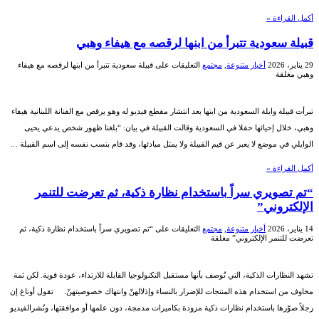
أكمل القراءة »
قبيلة سعودية تتبرأ من ابنها لرقصه مع هيفاء وهبي
29 يناير، 2026
أخبار متنوعة
,
مجتمع
التعليقات
على قبيلة سعودية تتبرأ من ابنها لرقصه مع هيفاء
وهبي مغلقة
تبرأت قبيلة وايلة السعودية من ابنها بعد انتشار مقطع فيديو له وهو يرقص مع الفنانة اللبنانية هيفاء
وهبي، خلال إحيائها حفلا في السعودية وقالت القبيلة في بيان: “بلغنا ظهور شخص يدعي يحيى
الوايلي في موضع لا يعبر عن قيم القبيلة ولا يمثل مبادئها، وقد قام بنسب نفسه إلى اسم القبيلة …
أكمل القراءة »
“تم تصويري سراً باستخدام نظارة ذكية، ثم تعرضت للتنمر
الإلكتروني”
14 يناير، 2026
أخبار متنوعة
,
مجتمع
التعليقات
على “تم تصويري سراً باستخدام نظارة ذكية، ثم
تعرضت للتنمر الإلكتروني” مغلقة
تشهد النظارات الذكية، التي تُوصف بأنها مستقبل التكنولوجيا القابلة للارتداء، عودة قوية. لكن ثمة
مخاوف من استخدام هذه المنتجات للإضرار بالنساء وإذلالهنّ وانتهاك خصوصيتهنّ. تقول أوناغ إن
رجلاً صوّرها باستخدام نظارات ذكية مزودة بكاميرات مدمجة، دون علمها أو موافقتها، ونُشرالفيديو