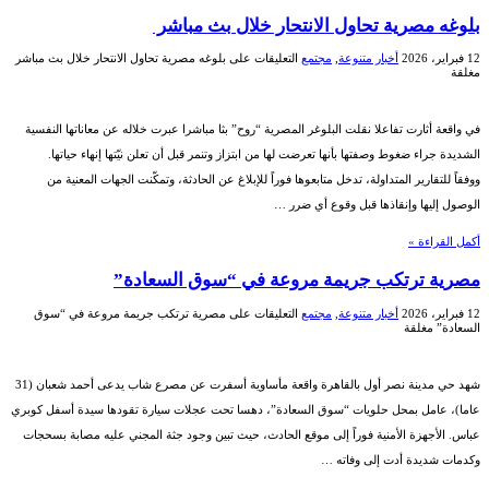
بلوغه مصرية تحاول الانتحار خلال بث مباشر
12 فبراير، 2026
أخبار متنوعة
,
مجتمع
التعليقات
على بلوغه مصرية تحاول الانتحار خلال بث مباشر
مغلقة
في واقعة أثارت تفاعلا نقلت البلوغر المصرية “روح” بثا مباشرا عبرت خلاله عن معاناتها النفسية
الشديدة جراء ضغوط وصفتها بأنها تعرضت لها من ابتزاز وتنمر قبل أن تعلن نيّتها إنهاء حياتها.
ووفقاً للتقارير المتداولة، تدخل متابعوها فوراً للإبلاغ عن الحادثة، وتمكّنت الجهات المعنية من
الوصول إليها وإنقاذها قبل وقوع أي ضرر …
أكمل القراءة »
مصرية ترتكب جريمة مروعة في “سوق السعادة”
12 فبراير، 2026
أخبار متنوعة
,
مجتمع
التعليقات
على مصرية ترتكب جريمة مروعة في “سوق
السعادة” مغلقة
شهد حي مدينة نصر أول بالقاهرة واقعة مأساوية أسفرت عن مصرع شاب يدعى أحمد شعبان (31
عاما)، عامل بمحل حلويات “سوق السعادة”، دهسا تحت عجلات سيارة تقودها سيدة أسفل كوبري
عباس. الأجهزة الأمنية فوراً إلى موقع الحادث، حيث تبين وجود جثة المجني عليه مصابة بسحجات
وكدمات شديدة أدت إلى وفاته …