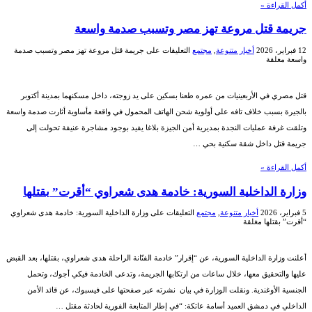
أكمل القراءة »
جريمة قتل مروعة تهز مصر وتسبب صدمة واسعة
12 فبراير، 2026
أخبار متنوعة
,
مجتمع
التعليقات
على جريمة قتل مروعة تهز مصر وتسبب صدمة
واسعة مغلقة
قتل مصري في الأربعينيات من عمره طعنا بسكين على يد زوجته، داخل مسكنهما بمدينة أكتوبر
بالجيرة بسبب خلاف تافه على أولوية شحن الهاتف المحمول في واقعة مأساوية أثارت صدمة واسعة
وتلقت غرفة عمليات النجدة بمديرية أمن الجيزة بلاغا يفيد بوجود مشاجرة عنيفة تحولت إلى
جريمة قتل داخل شقة سكنية بحي …
أكمل القراءة »
وزارة الداخلية السورية: خادمة هدى شعراوي “أقرت” بقتلها
5 فبراير، 2026
أخبار متنوعة
,
مجتمع
التعليقات
على وزارة الداخلية السورية: خادمة هدى شعراوي
“أقرت” بقتلها مغلقة
أعلنت وزارة الداخلية السورية، عن “إقرار” خادمة الفنّانة الراحلة هدى شعراوي، بقتلها، بعد القبض
عليها والتحقيق معها، خلال ساعات من ارتكابها الجريمة، وتدعى الخادمة فيكي أجوك، وتحمل
الجنسية الأوغندية. ونقلت الوزارة في بيان نشرته عبر صفحتها على فيسبوك، عن قائد الأمن
الداخلي في دمشق العميد أسامة عاتكة: “في إطار المتابعة الفورية لحادثة مقتل …