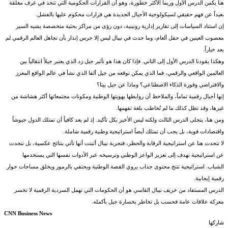
هنا يكمن الدرس الأول وربما الأكثر خطورة، وهو أن القرارات الحكومية التي تتخذ في غرف مغلقة
بعيداً عن فهم حقيقي لسيكولوجية الأجيال الجديدة هي قرارات محكوم عليها بالفشل.
إن استناد السياسات إلى تقارير إدارية روتينية، دون رؤى من مراكز بحثية متخصصة يشبه السير
معصوب العينين في حقل ألغام، وما حدث في نيبال ليس إلا جرس إنذار بأن تجاهل العالم الرقمي لم
يعد خياراً.
وهكذا يقودنا الدرس الأول إلى الثاني. فإذا كان هذا هو تأثير جيل زد الذي يعتبر جيلاً انتقالياً بين
العالمين الواقعي والرقمي، فما الذي يمكن توقعه من جيل ألفا الذي نشأ في عالم الواقع المعزز
والافتراضي وفورة الذكاء الاصطناعي؟ وماذا عن جيل بيتا؟
إنها أجيال رقمية تماماً، والملاحظ أن روابطها بهويتها الوطنية ومكونات مجتمعاتها أكثر هشاشة من
غيرها، وقد تظل كذلك ما لم تُخاطب بلغة تفهمها.
ومن هنا، يتجلى الدرس الثالث ولكنه ليس الأخير بكل تأكيد. إذ لم يعد كافياً أن تمتلك الدول جيوشاً
واقتصادات قوية، بل يجب أن تمتلك أيضاً استراتيجية وطنية رقمية شاملة.
لا نتحدث هنا عن استراتيجية الرقابة والحظر، فتجربة نيبال أثبتت أنها تأتي بنتائج عكسية، بل نتحدث
عن استراتيجية تهدف إلى تعزيز الواعز الوطني وترسيخه عبر الأدوات نفسها التي يستخدمها
الشباب. استراتيجية تنتج محتوى جذاب يروي القصة الوطنية ويحتفي بالرموز ويخلق مساحات حوار
رقمية إيجابية.
الدرس المستفاد من خريف نيبال القاسي هو أن الحكومات التي تهمل السردية الرقمية لا تخسر
معركة علاقات عامة فحسب بل تخاطر بخسارة جيل بأكمله.
CNN Business News
شاركها