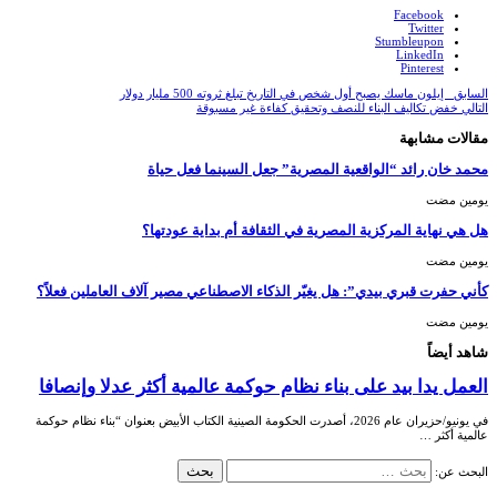
Facebook
Twitter
Stumbleupon
LinkedIn
Pinterest
السابق
إيلون ماسك يصبح أول شخص في التاريخ تبلغ ثروته 500 مليار دولار
التالي
خفض تكاليف البناء للنصف وتحقيق كفاءة غير مسبوقة
مقالات مشابهة
محمد خان رائد “الواقعية المصرية” جعل السينما فعل حياة
‏يومين مضت
هل هي نهاية المركزية المصرية في الثقافة أم بداية عودتها؟
‏يومين مضت
كأني حفرت قبري بيدي”: هل يغيّر الذكاء الاصطناعي مصير آلاف العاملين فعلاً؟
‏يومين مضت
شاهد أيضاً
العمل يدا بيد على بناء نظام حوكمة عالمية أكثر عدلا وإنصافا
في يونيو/حزيران عام 2026، أصدرت الحكومة الصينية الكتاب الأبيض بعنوان “بناء نظام حوكمة
عالمية أكثر …
البحث عن: