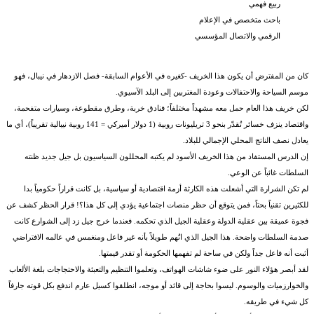
ربيع فهمي
باحث متخصص في الإعلام
الرقمي والاتصال المؤسسي
كان من المفترض أن يكون هذا الخريف -كغيره في الأعوام السابقة- فصل الازدهار في نيبال، فهو
موسم السياحة والاحتفالات وعودة المغتربين إلى البلد الآسيوي.
لكن خريف هذا العام حمل معه مشهداً مختلفاً؛ فنادق خربة، وطرق مقطوعة، وسيارات متفحمة،
واقتصاد ينزف خسائر تُقدّر بنحو 3 تريليونات روبية (1 دولار أميركي = 141 روبية نيبالية تقريباً)، أي ما
يعادل نصف الناتج المحلي الإجمالي للبلاد.
إن الدرس المستفاد من هذا الخريف الأسود لم يكتبه المحللون السياسيون بل جيل جديد ظنته
السلطات غائباً عن الوعي.
لم تكن الشرارة التي أشعلت هذه الكارثة أزمة اقتصادية أو سياسية، بل كانت قراراً حكومياً بدا
للكثيرين تقنياً بحتاً، فمن يتوقع أن حظر منصات اجتماعية يؤدي إلى كل هذا؟! قرار الحظر كشف عن
فجوة عميقة بين عقلية الدولة وعقلية الجيل الذي تحكمه. فعندما خرج جيل زد إلى الشوارع كانت
صدمة السلطات واضحة. هذا الجيل الذي اتُهم طويلاً بأنه غير فاعل ومنغمس في عالمه الافتراضي
أثبت أنه فاعل جداً ولكن في ساحة لم تفهمها الحكومة أو تقدر قيمتها.
لقد أبصر هؤلاء النور على ضوء شاشات الهواتف، وتعلموا التنظيم والتعبئة والاحتجاجات بلغة الألعاب
والخوارزميات والوسوم. ليسوا بحاجة إلى قائد أو موجه، انطلقوا كسيل عارم اندفع بكل قوته جارفاً
كل شيء في طريقه.