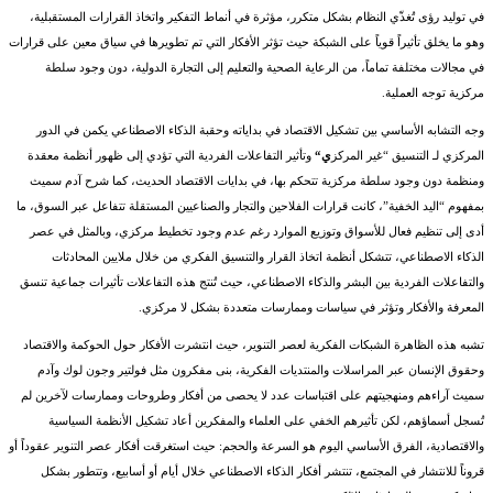
في توليد رؤى تُغذّي النظام بشكل متكرر، مؤثرة في أنماط التفكير واتخاذ القرارات المستقبلية،
وهو ما يخلق تأثيراً قوياً على الشبكة حيث تؤثر الأفكار التي تم تطويرها في سياق معين على قرارات
في مجالات مختلفة تماماً، من الرعاية الصحية والتعليم إلى التجارة الدولية، دون وجود سلطة
مركزية توجه العملية.
وجه التشابه الأساسي بين تشكيل الاقتصاد في بداياته وحقبة الذكاء الاصطناعي يكمن في الدور
المركزي لـ التنسيق “غير المركز
ي
“
وتأثير التفاعلات الفردية التي تؤدي إلى ظهور أنظمة معقدة
ومنظمة دون وجود سلطة مركزية تتحكم بها، في بدايات الاقتصاد الحديث، كما شرح آدم سميث
بمفهوم “اليد الخفية”، كانت قرارات الفلاحين والتجار والصناعيين المستقلة تتفاعل عبر السوق، ما
أدى إلى تنظيم فعال للأسواق وتوزيع الموارد رغم عدم وجود تخطيط مركزي، وبالمثل في عصر
الذكاء الاصطناعي، تتشكل أنظمة اتخاذ القرار والتنسيق الفكري من خلال ملايين المحادثات
والتفاعلات الفردية بين البشر والذكاء الاصطناعي، حيث تُنتج هذه التفاعلات تأثيرات جماعية تنسق
المعرفة والأفكار وتؤثر في سياسات وممارسات متعددة بشكل لا مركزي.
تشبه هذه الظاهرة الشبكات الفكرية لعصر التنوير، حيث انتشرت الأفكار حول الحوكمة والاقتصاد
وحقوق الإنسان عبر المراسلات والمنتديات الفكرية، بنى مفكرون مثل فولتير وجون لوك وآدم
سميث آراءهم ومنهجيتهم على اقتباسات عدد لا يحصى من أفكار وطروحات وممارسات لآخرين لم
تُسجل أسماؤهم، لكن تأثيرهم الخفي على العلماء والمفكرين أعاد تشكيل الأنظمة السياسية
والاقتصادية، الفرق الأساسي اليوم هو السرعة والحجم: حيث استغرقت أفكار عصر التنوير عقوداً أو
قروناً للانتشار في المجتمع، تنتشر أفكار الذكاء الاصطناعي خلال أيام أو أسابيع، وتتطور بشكل