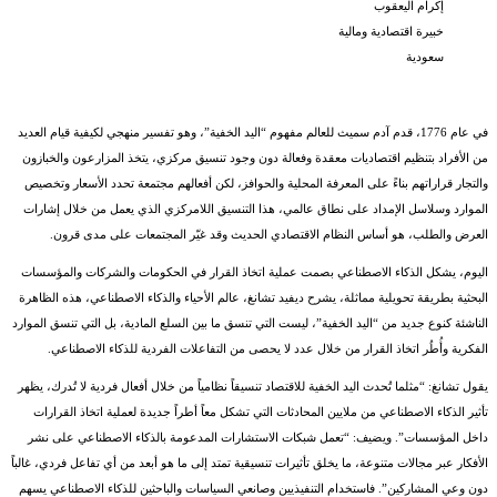
إكرام اليعقوب
خبيرة اقتصادية ومالية
سعودية
في عام 1776، قدم آدم سميث للعالم مفهوم “اليد الخفية”، وهو تفسير منهجي لكيفية قيام العديد
من الأفراد بتنظيم اقتصاديات معقدة وفعالة دون وجود تنسيق مركزي، يتخذ المزارعون والخبازون
والتجار قراراتهم بناءً على المعرفة المحلية والحوافز، لكن أفعالهم مجتمعة تحدد الأسعار وتخصيص
الموارد وسلاسل الإمداد على نطاق عالمي، هذا التنسيق اللامركزي الذي يعمل من خلال إشارات
العرض والطلب، هو أساس النظام الاقتصادي الحديث وقد غيّر المجتمعات على مدى قرون.
اليوم، يشكل الذكاء الاصطناعي بصمت عملية اتخاذ القرار في الحكومات والشركات والمؤسسات
البحثية بطريقة تحويلية مماثلة، يشرح ديفيد تشانغ، عالم الأحياء والذكاء الاصطناعي، هذه الظاهرة
الناشئة كنوع جديد من “اليد الخفية”، ليست التي تنسق ما بين السلع المادية، بل التي تنسق الموارد
الفكرية وأُطُر اتخاذ القرار من خلال عدد لا يحصى من التفاعلات الفردية للذكاء الاصطناعي.
يقول تشانغ: “مثلما تُحدث اليد الخفية للاقتصاد تنسيقاً نظامياً من خلال أفعال فردية لا تُدرك، يظهر
تأثير الذكاء الاصطناعي من ملايين المحادثات التي تشكل معاً أطراً جديدة لعملية اتخاذ القرارات
داخل المؤسسات”. ويضيف: “تعمل شبكات الاستشارات المدعومة بالذكاء الاصطناعي على نشر
الأفكار عبر مجالات متنوعة، ما يخلق تأثيرات تنسيقية تمتد إلى ما هو أبعد من أي تفاعل فردي، غالباً
دون وعي المشاركين”. فاستخدام التنفيذيين وصانعي السياسات والباحثين للذكاء الاصطناعي يسهم