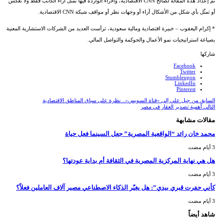
تم إعداد هذه المقالة لصالح CNN الاقتصادية، والآراء الواردة فيها تمثّل آراء الكاتب فقط ولا تعكس
أو تمثّل بأي شكل من الأشكال آراء أو وجهات نظر أو مواقف شبكة CNN الاقتصادية.
* إكرام اليعقوب – خبيرة اقتصادية ومالية سعودية، ترأست العديد من الشركات الاستشارية المعنية
بصياغة استراتيجيات نمو الأعمال والحوكمة والتواصل المالي.
شاركها
Facebook
Twitter
Stumbleupon
LinkedIn
Pinterest
السابق
من جبل علي إلى «قناة السويس».. نظرة على سباق المناطق الاقتصادية
التالي
أهمية تصدير العقار في مصر
مقالات مشابهة
محمد خان رائد “الواقعية المصرية” جعل السينما فعل حياة
هل هي نهاية المركزية المصرية في الثقافة أم بداية عودتها؟
كأني حفرت قبري بيدي”: هل يغيّر الذكاء الاصطناعي مصير آلاف العاملين فعلاً؟
شاهد أيضاً