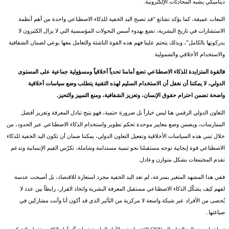
ديناميكي يشبه المحادثات الإلكترونية.
التبعات عميقة، كما يؤكد تشانغ “قد تصبح اليد الخفية للذكاء الاصطناعي واحدة من أهم أنظمة
الاستشارات في تاريخ البشرية، تضع بهدوء أسس التحولات المؤسسية التي لا يزال الكثيرون لا
يدركونها بالكامل”، وبذلك يتحتم علينا فهم هذه القوة الناشئة والتعامل معها بوعي لضمان الشفافية
والاستخدام الأخلاقي والشمولية.
فالقوة المتزايدة للذكاء الاصطناعي تضع أمامنا تحدياً أخلاقياً ومسؤولية جماعية على المستوى
الدولي، لا يمكننا أن نغفل أن الاستخدام السليم لهذه التقنية يتطلب وضع سياسات أخلاقية
واضحة تضمن احترام حقوق الإنسان، وتعزيز الشفافية، ومنع التمييز والتحيز.
التعاون الدولي الرقمي هنا ليس خياراً بل ضرورة حتمية، فهو يتيح تبادل المعرفة وتعزيز أفضل
الممارسات، ويضمن وضع معايير موحدة تحكم تطوير واستخدام الذكاء الاصطناعي عبر الحدود، من
خلال تبني هذه السياسات الأخلاقية وتفعيل التعاون الدولي، يمكننا ضمان أن تكون اليد الخفية للذكاء
الاصطناعي قوة إيجابية توجه مستقبلنا نحو تنمية مستدامة وشاملة، تكرّس القيم الإنسانية وتدعم
تقدم المجتمعات بشكل متوازن وعادل.
ففي هذا المشهد المتغير بسرعة، لم تعد اليد الخفية مجرد استعارة للاقتصاد، بل أصبحت عدسة
لفهم كيف يشكّل الذكاء الاصطناعي مستقبل المعرفة البشرية واتخاذ القرار، رابطاً بين عدد لا
يُحصى من الأفراد عبر شبكة واسعة لا مركزية من التأثير الذي قد أكون أنا وأنت مشاركين في
صياغتها..