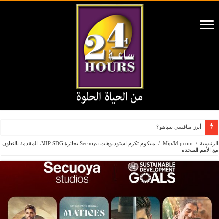
أبرز منافسي نتنياهو؟
الرئيسية
/
Mip/Mipcom
/
ميبكوم تكرم استوديوهات Secuoya بجائزة MIP SDG، المقدمة بالتعاون
مع الأمم المتحدة