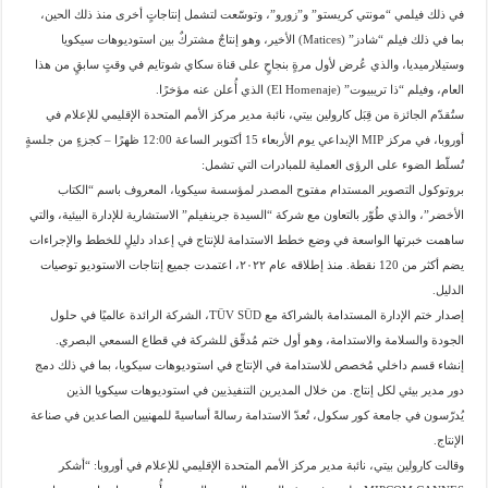
في ذلك فيلمي “مونتي كريستو” و”زورو”، وتوسّعت لتشمل إنتاجاتٍ أخرى منذ ذلك الحين،
بما في ذلك فيلم “شادز” (Matices) الأخير، وهو إنتاجٌ مشتركٌ بين استوديوهات سيكويا
وستيلارميديا، والذي عُرض لأول مرةٍ بنجاحٍ على قناة سكاي شوتايم في وقتٍ سابقٍ من هذا
العام، وفيلم “ذا تريبيوت” (El Homenaje) الذي أُعلن عنه مؤخرًا.
ستُقدّم الجائزة من قِبَل كارولين بيتي، نائبة مدير مركز الأمم المتحدة الإقليمي للإعلام في
أوروبا، في مركز MIP الإبداعي يوم الأربعاء 15 أكتوبر الساعة 12:00 ظهرًا – كجزءٍ من جلسةٍ
تُسلّط الضوء على الرؤى العملية للمبادرات التي تشمل:
بروتوكول التصوير المستدام مفتوح المصدر لمؤسسة سيكويا، المعروف باسم “الكتاب
الأخضر”، والذي طُوّر بالتعاون مع شركة “السيدة جرينفيلم” الاستشارية للإدارة البيئية، والتي
ساهمت خبرتها الواسعة في وضع خطط الاستدامة للإنتاج في إعداد دليلٍ للخطط والإجراءات
يضم أكثر من 120 نقطة. منذ إطلاقه عام ٢٠٢٢، اعتمدت جميع إنتاجات الاستوديو توصيات
الدليل.
إصدار ختم الإدارة المستدامة بالشراكة مع TÜV SÜD، الشركة الرائدة عالميًا في حلول
الجودة والسلامة والاستدامة، وهو أول ختم مُدقّق للشركة في قطاع السمعي البصري.
إنشاء قسم داخلي مُخصص للاستدامة في الإنتاج في استوديوهات سيكويا، بما في ذلك دمج
دور مدير بيئي لكل إنتاج. من خلال المديرين التنفيذيين في استوديوهات سيكويا الذين
يُدرّسون في جامعة كور سكول، تُعدّ الاستدامة رسالةً أساسيةً للمهنيين الصاعدين في صناعة
الإنتاج.
وقالت كارولين بيتي، نائبة مدير مركز الأمم المتحدة الإقليمي للإعلام في أوروبا: “أشكر