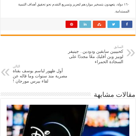
١٦٠ دولة، يتعهدون بتسخير مواردهم لتعزيز وتسريع التقدم نحو تحقيق أهداف التنمية
المستدامة.
السابق
كحبيبين سابقين ودودين.. جينيفر
لوبيز وبن أفليك معًا مجددًا على
السجادة الحمراء
التالي
أول ظهور لباسم يوسف بقناة
مصرية منذ سنوات وما قاله عن
لقاء بيرس مورجان !
مقالات مشابهة