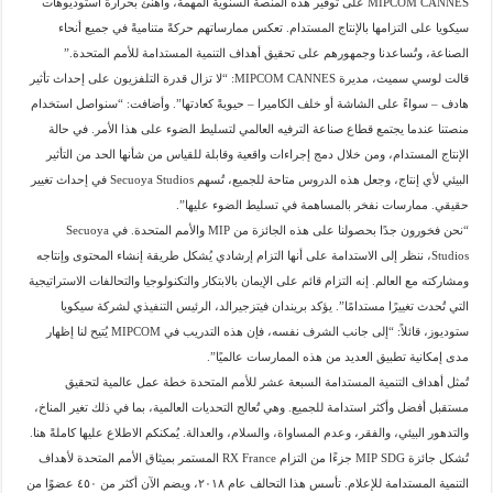
MIPCOM CANNES على توفير هذه المنصة السنوية المهمة، وأُهنئ بحرارة استوديوهات
سيكويا على التزامها بالإنتاج المستدام. تعكس ممارساتهم حركةً متناميةً في جميع أنحاء
الصناعة، وتُساعدنا وجمهورهم على تحقيق أهداف التنمية المستدامة للأمم المتحدة.”
قالت لوسي سميث، مديرة MIPCOM CANNES: “لا تزال قدرة التلفزيون على إحداث تأثير
هادف – سواءً على الشاشة أو خلف الكاميرا – حيويةً كعادتها”. وأضافت: “سنواصل استخدام
منصتنا عندما يجتمع قطاع صناعة الترفيه العالمي لتسليط الضوء على هذا الأمر. في حالة
الإنتاج المستدام، ومن خلال دمج إجراءات واقعية وقابلة للقياس من شأنها الحد من التأثير
البيئي لأي إنتاج، وجعل هذه الدروس متاحة للجميع، تُسهم Secuoya Studios في إحداث تغيير
حقيقي. ممارسات نفخر بالمساهمة في تسليط الضوء عليها”.
“نحن فخورون جدًا بحصولنا على هذه الجائزة من MIP والأمم المتحدة. في Secuoya
Studios، ننظر إلى الاستدامة على أنها التزام إرشادي يُشكل طريقة إنشاء المحتوى وإنتاجه
ومشاركته مع العالم. إنه التزام قائم على الإيمان بالابتكار والتكنولوجيا والتحالفات الاستراتيجية
التي تُحدث تغييرًا مستدامًا”. يؤكد بريندان فيتزجيرالد، الرئيس التنفيذي لشركة سيكويا
ستوديوز، قائلاً: “إلى جانب الشرف نفسه، فإن هذه التدريب في MIPCOM يُتيح لنا إظهار
مدى إمكانية تطبيق العديد من هذه الممارسات عالميًا”.
تُمثل أهداف التنمية المستدامة السبعة عشر للأمم المتحدة خطة عمل عالمية لتحقيق
مستقبل أفضل وأكثر استدامة للجميع. وهي تُعالج التحديات العالمية، بما في ذلك تغير المناخ،
والتدهور البيئي، والفقر، وعدم المساواة، والسلام، والعدالة. يُمكنكم الاطلاع عليها كاملةً هنا.
تُشكل جائزة MIP SDG جزءًا من التزام RX France المستمر بميثاق الأمم المتحدة لأهداف
التنمية المستدامة للإعلام. تأسس هذا التحالف عام ٢٠١٨، ويضم الآن أكثر من ٤٥٠ عضوًا من