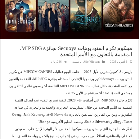
ميبكوم تكرم استوديوهات Secuoya بجائزة MIP SDG،
المقدمة بالتعاون مع الأمم المتحدة
9 أكتوبر، 2025
Mip/Mipcom
,
الرئيسية
296 زيارة
باريس، 8 أكتوبر/تشرين الأول 2025 – أعلنت اليوم فعاليات MIPCOM CANNES عن تكريم
استوديوهات Secuoya لتأثير برنامجها الإنتاجي المستدام بجائزة MIP SDG، المُقدمة بالتعاون
مع الأمم المتحدة، خلال فعاليات MIPCOM CANNES القادمة، أكبر سوق عالمي للتلفزيون
ومحتوى البث (13-16 أكتوبر/تشرين الأول 2025).
تُكرّم جائزة MIP SDG، التي أُطلقت عام 2020، كيفية تسريع التقدم نحو أهداف التنمية
المستدامة للأمم المتحدة من خلال الممارسات التحريرية والحملاتية والتجارية في صناعة
التلفزيون. ومن بين الفائزين السابقين بالجائزة: A+E Networks، وJunk Kouture، وOpen
Planet، وSky، وStudio Silverback، ومنصة التعليم الأفريقية Ubongo.
تُقدّر هذه الجائزة التزام استوديوهات سيكويا بالحد من الأثر البيئي للإنتاج على الصعيدين
الداخلي والصناعي، انطلاقًا من ممارساتٍ في إنتاجاتٍ إسبانيةٍ بالكامل وواسعة النطاق، بما