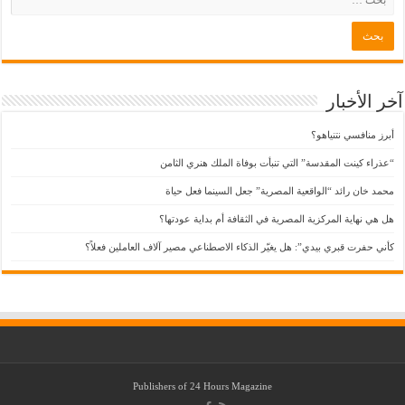
آخر الأخبار
أبرز منافسي نتنياهو؟
“عذراء كينت المقدسة” التي تنبأت بوفاة الملك هنري الثامن
محمد خان رائد “الواقعية المصرية” جعل السينما فعل حياة
هل هي نهاية المركزية المصرية في الثقافة أم بداية عودتها؟
كأني حفرت قبري بيدي”: هل يغيّر الذكاء الاصطناعي مصير آلاف العاملين فعلاً؟
Publishers of
24 Hours Magazine