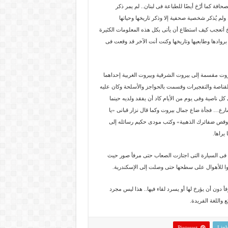
حافة كما أرّخ أيضًا للطباعة فى لبنان.. لم يمر ذكر
ولم يُذكر شخصية صحفية إلا وذكر تاريخها وحياتها
ريخ أتعجب كيف استطاع أن يأتى بكل هذه المعلومات الكثيرة
بروادها وطابعيها وتاريخها وكنت أنت الآخر قد وقعت فى
يروت مقسمة إلى بيروت الشرقية وبيروت الغربية إحداهما
قناصة والتفجيرات وقسمت بالحواجز والأسلحة وكان عليه
كل ناصية وفى يوم من الأيام كاد أن يفقد ولديه حينما
ارع… فجأة ضاع جمال بيروت وكما قال نزار قبانى «يا
. وقص ضفائرك الذهبية» وكتب مودى حكيم رسائله إلى
يراها.
ة فى السيارة التى اجتازت الصعاب حتى مرفأ صور حيث
للأهوال على سطحها حتى وصلت إلى الإسكندرية.
أ دون أن يؤرخ لها أو يسرد لقاء فيها.. هذا ليس مجرد
 واللغة الفريدة.
Pinterest
Link