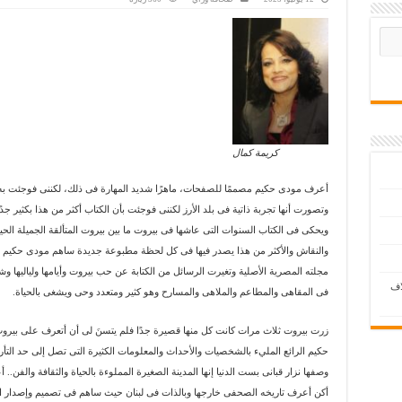
كريمة كمال
أعرف مودى حكيم مصممًا للصفحات، ماهرًا شديد المهارة فى ذلك، لكننى فوجئت به يصدر
وتصورت أنها تجربة ذاتية فى بلد الأرز لكننى فوجئت بأن الكتاب أكثر من هذا بكثير جد
ويحكى فى الكتاب السنوات التى عاشها فى بيروت ما بين بيروت المتألقة الجميلة الحية
والنقاش والأكثر من هذا يصدر فيها فى كل لحظة مطبوعة جديدة ساهم مودى حكيم فى ا
مجلته المصرية الأصلية وتغيرت الرسائل من الكتابة عن حب بيروت وأيامها ولياليها وشخصي
اف
فى المقاهى والمطاعم والملاهى والمسارح وهو كثير ومتعدد وحى ويشغى بالحياة.
زرت بيروت ثلاث مرات كانت كل منها قصيرة جدًا فلم يتسنَ لى أن أتعرف على بيرو
حكيم الرائع المليء بالشخصيات والأحداث والمعلومات الكثيرة التى تصل إلى حد ال
وصفها نزار قبانى بست الدنيا إنها المدينة الصغيرة المملوءة بالحياة والثقافة والف
أكن أعرف تاريخه الصحفى خارجها وبالذات فى لبنان حيث ساهم فى تصميم وإصدار ا