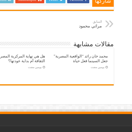
شاركها
السابق
مراثي محمود
مقالات مشابهة
محمد خان رائد “الواقعية المصرية”
هل هي نهاية المركزية المصر
جعل السينما فعل حياة
الثقافة أم بداية عودتها؟
‏يومين مضت
‏يومين مضت