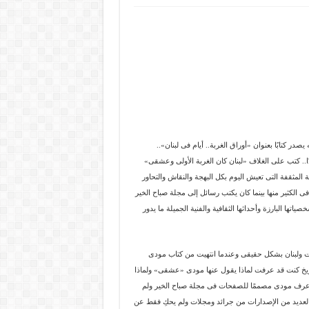
 كتابًا بعنوان «أوراق الغربة.. أيام فى لبنان»..
ًا.. كتب على الغلاف «لبنان كان الغربة الأولى وعشقى»
 المثقفة التى تعيش اليوم بكل البهجة والنقاش والتحاور
لكثير منها بينما كان يكتب رسائل إلى مجلة صباح الخير
اتها البارزة وأحداثها الثقافية والفنية الجميلة ما يدور
ت ولبنان بشكل حقيقى وعندما انتهيت من كتاب مودى
تأريخ كنت قد عرفت لماذا يقول عنها مودى «عشقى» ولماذا
ن.. أعرف مودى مصممًا للصفحات فى مجلة صباح الخير ولم
لعديد من الإصدارات من جرائد ومجلات ولم يحكِ فقط عن