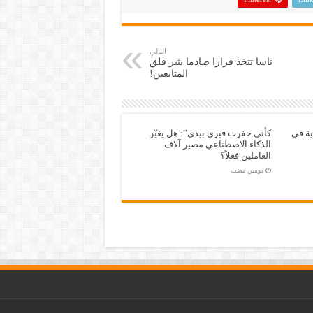
التالي
ناسا تتخذ قرارا صادما يثير قلق
المتابعين!
ية في
كأني حفرت قبري بيدي”: هل يغيّر
الذكاء الاصطناعي مصير آلاف
العاملين فعلاً؟
‏يومين مضت