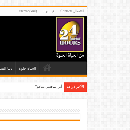
للإتصال Contacts
فيسبوك
sitemap(xml)
الحياة حلوة
دنيا الفن
الأكثر قراءة
أبرز منافسي نتنياهو؟