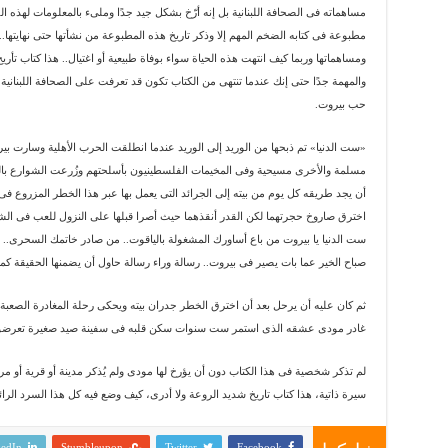
مساهماته فى الصحافة اللبنانية بل إنه أرّخ بشكل جيد جدًا وملىء بالمعلومات لهذه الص
مطبوعة فى كتابه الضخم المهم إلا وذكر تاريخ هذه المطبوعة من نشأتها حتى نهايتها.. 
ومساهماتها وربما كيف انتهت هذه الحياة سواء بوفاة طبيعية أو اغتيال.. هذا كتاب تأ
والمهمة جدًا حتى إنك عندما تنتهى من الكتاب تكون قد تعرفت على الصحافة اللبنانية 
حب بيروت.
«ست الدنيا» تم ذبحها من الوريد إلى الوريد عندما انطلقت الحرب الأهلية وسارت ب
مسلمة والأخرى مسيحية وفى المخيمات الفلسطينيون بأسلحتهم وزُرعت الشوارع بال
أن يجد طريقه كل يوم من بيته إلى الجرائد التى يعمل بها عبر هذا الخطر المزروع فى 
اخترق صاروخ حجرتهما لكن القدر أنقذهما حيث أصرا قبلها على النزول للعب فى الش
ست الدنيا يا بيروت من باع أساورك المشغولة بالياقوت.. من صادر خاتمك السحرى.
صباح الخير عما بات يصير فى بيروت.. رسالة وراء رسالة حاول أن يضمنها الحقيقة كما 
ثم كان عليه أن يرحل بعد أن اخترق الخطر جدران بيته ويحكى رحلة المغادرة الصعب
غادر مودى عشقه الذى استمر ست سنوات سكن قلبه فى سفينة صيد صغيرة تعرضوا 
لم تذكر شخصية فى هذا الكتاب دون أن يؤرخ لها مودى ولم يُذكر مدينة أو قرية أو مرف
سيرة ذاتية، هذا كتاب تاريخ شديد الروعة ولا أدرى، كيف وضع فيه كل هذا السرد الرائع
edIn
Stumbleupon
Twitter
Facebook