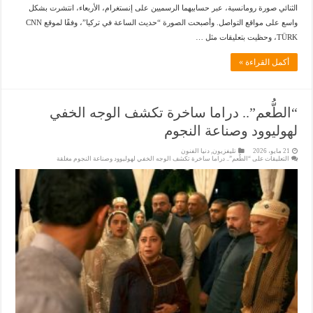
الثنائي صورة رومانسية، عبر حسابيهما الرسميين على إنستغرام، الأربعاء، انتشرت بشكل
واسع على مواقع التواصل. وأصبحت الصورة “حديث الساعة في تركيا”، وفقًا لموقع CNN
TÜRK، وحظيت بتعليقات مثل …
أكمل القراءة »
“الطُّعم”.. دراما ساخرة تكشف الوجه الخفي
لهوليوود وصناعة النجوم
21 مايو، 2026
تليفزيون
,
دنيا الفنون
التعليقات
على “الطُّعم”.. دراما ساخرة تكشف الوجه الخفي لهوليوود وصناعة النجوم مغلقة