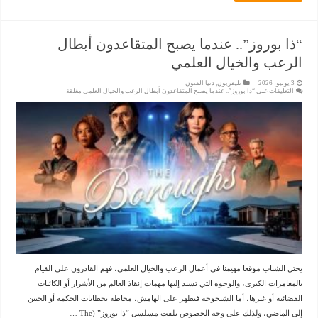
“ذا بوروز”.. عندما يصبح المتقاعدون أبطال
الرعب والخيال العلمي
3 يونيو، 2026
تليفزيون
,
دنيا الفنون
التعليقات
على “ذا بوروز”.. عندما يصبح المتقاعدون أبطال الرعب والخيال العلمي مغلقة
يحتل الشباب موقعا مهيمنا في أعمال الرعب والخيال العلمي، فهم القادرون على القيام
بالمغامرات الكبرى، والوجوه التي تسند إليها مهمات إنقاذ العالم من الأشرار أو الكائنات
الفضائية أو غيرها، أما الشيخوخة فتظهر على الهامش، محاطة بخطابات الحكمة أو الحنين
إلى الماضي، ولذلك على وجه الخصوص يلفت مسلسل “ذا بوروز” (The …