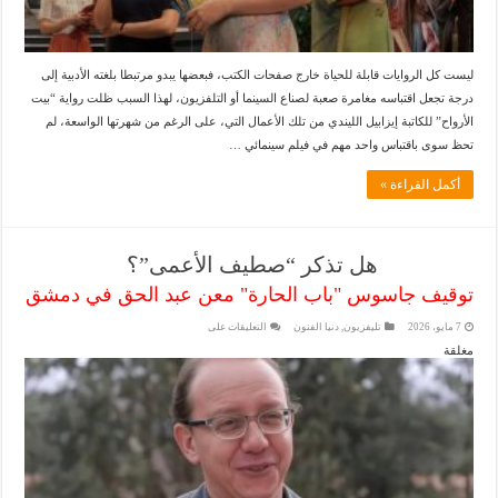
ليست كل الروايات قابلة للحياة خارج صفحات الكتب، فبعضها يبدو مرتبطا بلغته الأدبية إلى
درجة تجعل اقتباسه مغامرة صعبة لصناع السينما أو التلفزيون، لهذا السبب ظلت رواية “بيت
الأرواح” للكاتبة إيزابيل الليندي من تلك الأعمال التي، على الرغم من شهرتها الواسعة، لم
تحظ سوى باقتباس واحد مهم في فيلم سينمائي …
أكمل القراءة »
هل تذكر “صطيف الأعمى”؟
توقيف جاسوس "باب الحارة" معن عبد الحق في دمشق
7 مايو، 2026
تليفزيون
,
دنيا الفنون
التعليقات
على
مغلقة