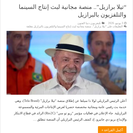
“تيلا برازيل”.. منصة مجانية لبث إنتاج السينما
والتلفزيون بالبرازيل
3 يونيو، 2026
تليفزيون
,
دنيا الفنون
التعليقات
على “تيلا برازيل”.. منصة مجانية لبث إنتاج السينما والتلفزيون بالبرازيل مغلقة
أعلن الرئيس البرازيلي لولا دا سيلفا عن إطلاق منصة “تيلا برازيل” (Tela Brasil)، وهي
خدمة بث رقمي عامة ومجانية مخصصة حصريا لعرض الإنتاجات المرئية والمسموعة
البرازيلية. جاء الإعلان في فعاليات مؤتمر “ريو تو سي” (Rio2C) الرائد في قطاع الابتكار
والإبداع بريو دي جانيرو، إذ كشف الرئيس البرازيلي أن المنصة تنطلق …
أكمل القراءة »