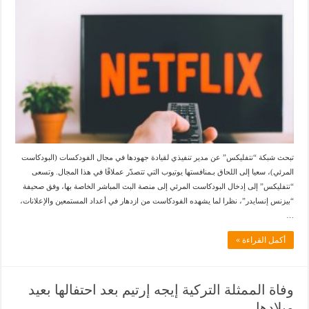
تبحث شبكة “نتفليكس” عن مدير تنفيذي لقيادة جهودها في مجال الفودكسات (البودكاست
المرئي)، سعيا إلى اللحاق بـمنافستها يوتيوب التي تتصدّر عملاقًا في هذا المجال. وتسعى
“نتفليكس” إلى إدخال البودكاست المرئي إلى منصة البث المباشر الخاصة بها، وفق صحيفة
“بيزنس إنسايدر”، نظرا لما يشهده الفودكاست من ازدهار في أعداد المستمعين والإعلانات،
…
أكمل القراءة »
وفاة الممثلة التركية إيجه إرتيم بعد احتفالها بعيد
ميلادها