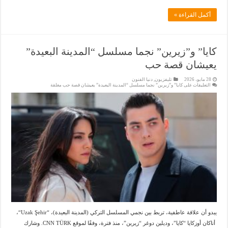
أكمل القراءة »
كايا” و”زيرين” نجما مسلسل “المدينة البعيدة”
يعيشان قصة حب
28 مايو، 2026
تليفزيون
,
دنيا الفنون
التعليقات
على كايا” و”زيرين” نجما مسلسل “المدينة البعيدة” يعيشان قصة حب مغلقة
يبدو أن علاقة عاطفية، تربط بين نجمي المسلسل التركي (المدينة البعيدة)، “Uzak Şehir“،
أتاكان أوزكايا “كايا”، وديلين دوغر “زيرين”، منذ فترة، وفقًا لموقع CNN TÜRK. وشارك