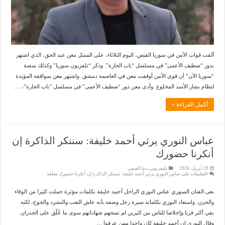
ألقت قوات الأمن في سوريا القبض، اليوم الثلاثاء، على الممثل معن عبد الحق، الذي اشتهر
بدور “صطيف الأعمى” في مسلسل “باب الحارة”. وذكر “تلفزيون سوريا” وكذلك منصة
“سوريا الآن” أن قوى الأمن أوقفت معن في العاصمة دمشق. واشتهر معن بمواقفه المؤيدة
لنظام بشار الأسد المخلوع وأدى معن دور “صطيف الأعمى” في مسلسل “باب الحارة”، …
أكمل القراءة »
عباس النوري يرثي أحمد خليفة: سننكر الذاكرة إن
أنكرنا حضورك
29 أبريل، 2026
تليفزيون
,
دنيا الفنون
التعليقات
على عباس النوري يرثي أحمد خليفة: سننكر الذاكرة إن أنكرنا حضورك مغلقة
نعى الفنان السوري عباس النوري الراحل أحمد خليفة بكلمات مؤثرة حملت كثيرا من الوفاء
والحزن. واستعاد النوري بكلماته سيرة رجل وصفه بأنه عاش التعب والتشرد والجوع، لكنه
بقي أكثر قربا وإخلاصا للناس من كثيرين لم تمنحهم شهاداتهم سوى ما عُلّق على الجدران.
وقال النوري إن أحمد خليفة كان واحدا ممن عرفوا …