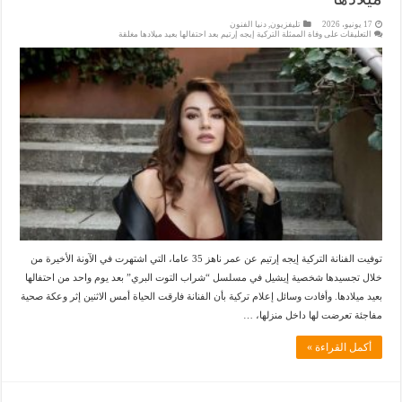
17 يونيو، 2026
تليفزيون
,
دنيا الفنون
التعليقات
على وفاة الممثلة التركية إيجه إرتيم بعد احتفالها بعيد ميلادها مغلقة
توفيت الفنانة التركية إيجه إرتيم عن عمر ناهز 35 عاما، التي اشتهرت في الآونة الأخيرة من
خلال تجسيدها شخصية إيشيل في مسلسل “شراب التوت البري” بعد يوم واحد من احتفالها
بعيد ميلادها. وأفادت وسائل إعلام تركية بأن الفنانة فارقت الحياة أمس الاثنين إثر وعكة صحية
مفاجئة تعرضت لها داخل منزلها، …
أكمل القراءة »