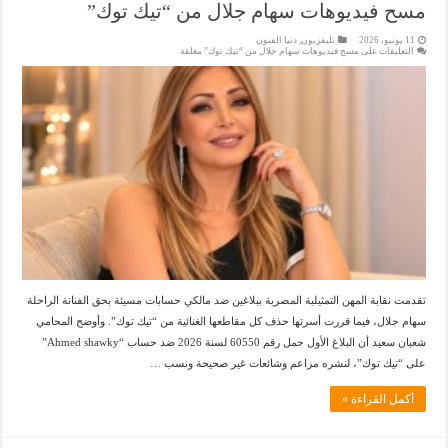
مسح فيديوهات سهام جلال من “تيك توك”
11 يونيو، 2026
تليفزيون
,
دنيا الفنون
التعليقات
على مسح فيديوهات سهام جلال من “تيك توك” مغلقة
تقدمت نقابة المهن التمثيلية المصرية ببلاغين ضد مالكي حسابات مسيئة بحق الفنانة الراحلة
سهام جلال، فيما قررت أسرتها حذف كل مقاطعها الغنائية من “تيك توك”. وأوضح المحامي
شعبان سعيد أن البلاغ الأول حمل رقم 60550 لسنة 2026 ضد حساب “Ahmed shawky”
على “تيك توك”، لنشره مزاعم وشائعات غير صحيحة ونسب …
أكمل القراءة »