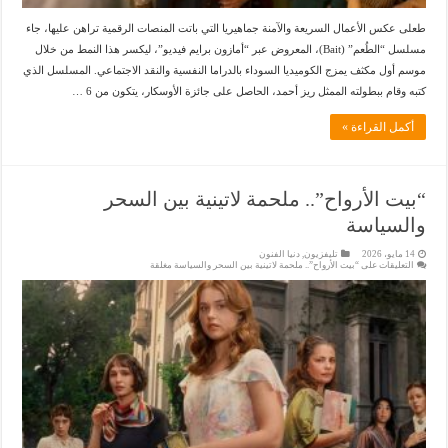
طعلى عكس الأعمال السريعة والآمنة جماهيريا التي باتت المنصات الرقمية تراهن عليها، جاء
مسلسل “الطُعم” (Bait)، المعروض عبر “أمازون برايم فيديو”، ليكسر هذا النمط من خلال
موسم أول مكثف يمزج الكوميديا السوداء بالدراما النفسية والنقد الاجتماعي. المسلسل الذي
كتبه وقام ببطولته الممثل ريز أحمد، الحاصل على جائزة الأوسكار، يتكون من 6 …
أكمل القراءة »
“بيت الأرواح”.. ملحمة لاتينية بين السحر
والسياسة
14 مايو، 2026
تليفزيون
,
دنيا الفنون
التعليقات
على “بيت الأرواح”.. ملحمة لاتينية بين السحر والسياسة مغلقة