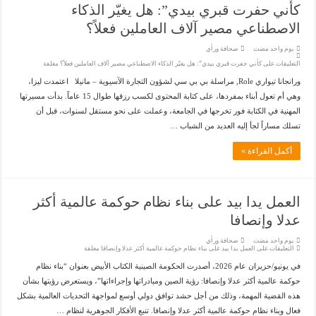
كأني حفرت قبري بيدي”: هل يغيّر الذكاء
الاصطناعي مصير آلاف العاملين فعلاً؟
‏يوم واحد مضت
صحافة ورأي
التعليقات
على كأني حفرت قبري بيدي”: هل يغيّر الذكاء الاصطناعي مصير آلاف العاملين فعلاً؟ مغلقة
ورانجانا تيواري Role, مراسلة بي بي سي لشؤون التجارة الآسيوية – مانيلا اعتمدت ليزا،
وهي أم تعول أبناء بمفردها، على كتابة المحتوى لكسب رزقها طوال 15 عاماً. بدأت مسيرتها
المهنية في الكتابة فور تخرجها في الجامعة، وعملت على نحو مستقل لسنوات، قبل أن
تسلك مساراً لجأ إليه العديد من الشباب …
أكمل القراءة »
العمل يدا بيد على بناء نظام حوكمة عالمية أكثر
عدلا وإنصافا
‏يوم واحد مضت
صحافة ورأي
التعليقات
على العمل يدا بيد على بناء نظام حوكمة عالمية أكثر عدلا وإنصافا مغلقة
في يونيو/حزيران عام 2026، أصدرت الحكومة الصينية الكتاب الأبيض بعنوان “بناء نظام
حوكمة عالمية أكثر عدلا وإنصافا: رؤية الصين ومبادراتها وإجراءاتها”، ويستعرض رؤيتها بشأن
هذه القضية المهمة، وذلك من أجل حشد توافق دولي أوسع لمواجهة التحديات العالمية بشكل
فعال وبناء نظام حوكمة عالمية أكثر عدلا وإنصافا. تنبع الأفكار الجوهرية لنظام …