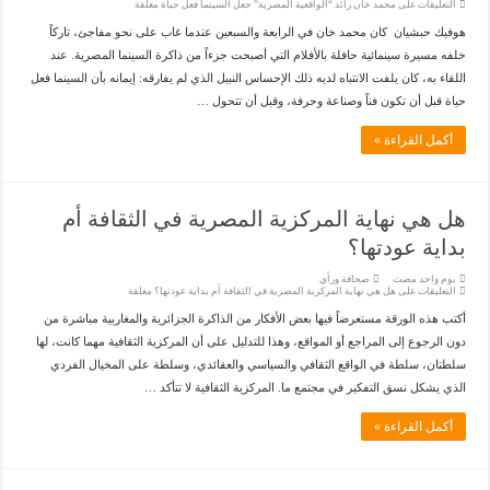
التعليقات
على محمد خان رائد “الواقعية المصرية” جعل السينما فعل حياة مغلقة
هوفيك حبشيان كان محمد خان في الرابعة والسبعين عندما غاب على نحو مفاجئ، تاركاً
خلفه مسيرة سينمائية حافلة بالأفلام التي أصبحت جزءاً من ذاكرة السينما المصرية. عند
اللقاء به، كان يلفت الانتباه لديه ذلك الإحساس النبيل الذي لم يفارقه: إيمانه بأن السينما فعل
حياة قبل أن تكون فناً وصناعة وحرفة، وقبل أن تتحول …
أكمل القراءة »
هل هي نهاية المركزية المصرية في الثقافة أم
بداية عودتها؟
‏يوم واحد مضت
صحافة ورأي
التعليقات
على هل هي نهاية المركزية المصرية في الثقافة أم بداية عودتها؟ مغلقة
أكتب هذه الورقة مستعرضاً فيها بعض الأفكار من الذاكرة الجزائرية والمغاربية مباشرة من
دون الرجوع إلى المراجع أو المواقع، وهذا للتدليل على أن المركزية الثقافية مهما كانت، لها
سلطتان، سلطة في الواقع الثقافي والسياسي والعقائدي، وسلطة على المخيال الفردي
الذي يشكل نسق التفكير في مجتمع ما. المركزية الثقافية لا تتأكد …
أكمل القراءة »