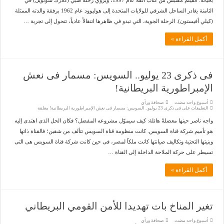
بحياته. الفيلم مقتبس من كتاب ألفه عام 1997، ويروي رحلة صبي (كلارك شوتويل) في
الثامنة يغادر الساحل الشرقي للولايات المتحدة إلى هوليوود عام 1962 برفقة والدته الممثلة
(كيلي أفيستون). الرحلة الجوية، التي تبدو في ظاهرها انتقالاً عادياً، تتحول إلى تجربة …
أكمل القراءة »
فى ذكرى 23 يوليو.. السويس: مسمار فى نعش
الإمبراطورية البريطانية!
‏أسبوع واحد مضت
صحافة ورأي
التعليقات
على فى ذكرى 23 يوليو.. السويس: مسمار فى نعش الإمبراطورية البريطانية! مغلقة
واجه ناصر حينها معضلةً هائلة: كيف سيموّل مشروعه المفضل؟ فكان الحل الذى اهتدى إليه
هو تأميم شركة قناة السويس. كانت منظومة قناة السويس تتألف من شقين؛ فالقناة ذاتها
وبنيتها التحتية وتكاليف صيانتها كانت ملكاً لمصر، فى حين كانت شركة قناة السويس هى التى
تسيطر على حركة الملاحة الداخلة إلى القناة …
أكمل القراءة »
تغير المناخ بات تهديدا للأمن القومي البريطاني
‏أسبوع واحد مضت
صحافة ورأي