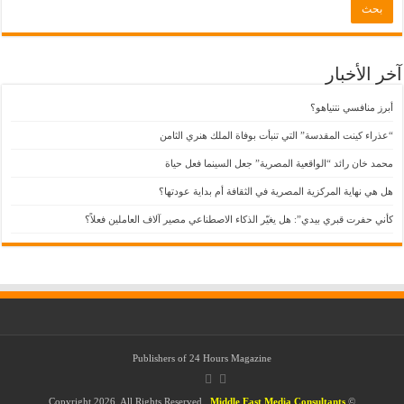
آخر الأخبار
أبرز منافسي نتنياهو؟
“عذراء كينت المقدسة” التي تنبأت بوفاة الملك هنري الثامن
محمد خان رائد “الواقعية المصرية” جعل السينما فعل حياة
هل هي نهاية المركزية المصرية في الثقافة أم بداية عودتها؟
كأني حفرت قبري بيدي”: هل يغيّر الذكاء الاصطناعي مصير آلاف العاملين فعلاً؟
Publishers of
24 Hours Magazine
Middle East Media Consultants
© Copyright 2026, All Rights Reserved ,