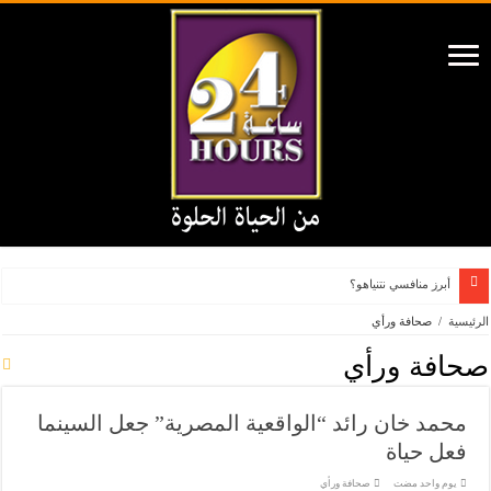
أبرز منافسي نتنياهو؟
الرئيسية
/
صحافة ورأي
صحافة ورأي
محمد خان رائد “الواقعية المصرية” جعل السينما
فعل حياة
‏يوم واحد مضت
صحافة ورأي