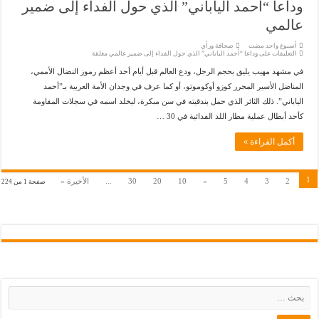
وداعا “أحمد الياباني” الذي حول الفداء إلى ضمير
عالمي
‏أسبوع واحد مضت
صحافة ورأي
التعليقات
على وداعا “أحمد الياباني” الذي حول الفداء إلى ضمير عالمي مغلقة
في مشهد مهيب يليق بحجم الرجل، ودع العالم قبل أيام أحد أعظم رموز النضال الأممي،
المناضل الأسير المحرر كوزو أوكوموتو، أو كما عرف في وجدان الأمة العربية بـ”أحمد
الياباني”. ذلك الثائر الذي حمل بندقيته في سن مبكرة، ليخلد اسمه في سجلات المقاومة
كأحد أبطال عملية مطار اللد الفدائية في 30 …
أكمل القراءة »
1
2
3
4
5
»
10
20
30
...
الأخيرة »
صفحة 1 من 224