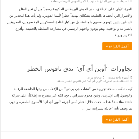
التعليقات
على تغير المناخ بات تهديدا للأمن القومي البريطاني مغلقة
للمرة الأولى على الإطلاق، حذر الجيش البريطاني الحكومة رسمياً من أن تغير المناخ
والأضرار التي ألحقناها بالطبيعة يشكلان تهديداً خطراً لأمننا القومي. ولم يأت هذا التحذير من
ناشطين بيئيين يتهمهم بعضهم بالمبالغة، بل من كبار القادة العسكريين المخضرمين، المعروفين
بالصرامة والواقعية، وهم يؤدون واجبهم الرسمي في مصارحة السلطة بالحقيقة. وأفزع
التقرير وزراء …
أكمل القراءة »
تجاوزات “أوبن أي آي” تدق ناقوس الخطر
‏أسبوع واحد مضت
صحافة ورأي
التعليقات
على تجاوزات “أوبن أي آي” تدق ناقوس الخطر مغلقة
كيف تمكنت نسخة تجريبية من “تشات جي بي تي” من الإفلات من بيئتها الخاضعة للرقابة،
والوصول إلى الإنترنت، وشن هجوم سيبراني ناجح، لكنه غير مصرح به إطلاقاً، على شركة
ناشئة منافسة؟ هذا ما حدث خلال اختبار أمني أجرته “أوبن أي آي” الأسبوع الماضي، وانتهى
بما وصف بأنه “حادثة سيبرانية غير …
أكمل القراءة »