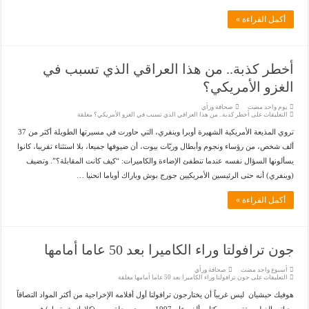
أكمل القراءة »
أخطر كذبة.. من هذا العراقي الذي تسبب في
الغزو الأمريكي؟
‏يوم واحد مضت
صحافة ورأي
التعليقات
على أخطر كذبة.. من هذا العراقي الذي تسبب في الغزو الأمريكي؟ مغلقة
تروي المذيعة الأمريكية الشهيرة أوبرا وينفري، التي حاورت في مسيرتها الطويلة أكثر من 37
ألف شخص، من رؤساء ونجوم وأبطال وربّات بيوت، أن ضيوفها جميعا، بلا استثناء تقريبا، كانوا
يسألونها السؤال نفسه عندما تنطفئ الإضاءة والكاميرات: “كيف كانت المقابلة؟”. وتضيف
(وينفري) أنه حتى الرئيسين الأمريكيين جورج بوش وباراك أوباما انحنيا …
أكمل القراءة »
جون ترافولتا وراء الكاميرا بعد 50 عاما أمامها
‏أسبوع واحد مضت
صحافة ورأي
التعليقات
على جون ترافولتا وراء الكاميرا بعد 50 عاما أمامها مغلقة
هوفيك حبشيان ليس غريباً أن يختارجون ترافولتا أول أفلامه الإخراجية من أكثر المواد التصاقاً