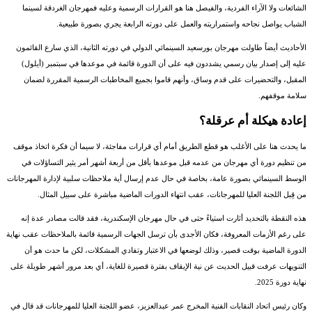
الشائعات ولا الآراء الفردية، والفيصل هنا هو القرارات الرسمية وعليه فمهرجان الغردقة لسينما
الشباب يواصل نجاحه واستمراريته والعمل على دورته الرابعة يجري بصورة طبيعية.
الأحاديث أيضاً طاولت مهرجان بورسعيد السينمائي الدولي في دورته الثانية، الذي سارع القائمون
عليه إلى إصدار بيان رسمي يشددون فيه على أن الدورة قائمة في موعدها في سبتمبر (أيلول)
المقبل، والتحضيرات على قدم وساق، وأنهم قاموا بجميع المخاطبات الرسمية المقررة لضمان
سلامة موقفهم.
إعادة هيكلة أم عرقلة؟
ما يحدث هنا على الأغلب هو قطع الطريق أمام أي قرارات مفاجئة، لا سيما أن فكرة اتخاذ موقف
من تنظيم دورة أي مهرجان من عدمه قبل موعدها بأقل من أربعة أشهر أمر يثير التساؤلات في
الوسط السينمائي بصورة عامة، بخاصة في حال عدم إرسال أية ملاحظات سلبية لإدارة المهرجانات
من قِبل اللجنة العليا للمهرجانات، عقب انتهاء الدورات الماضية مباشرة على سبيل المثال.
هذه النقطة بالتحديد أثارت استياءً حتى في حال مهرجان الإسكندرية، فقد قالت مصادر عدة إنه
على رغم الأزمات المعروفة، فكان الأجدى بأن ترسل الجهات الرسمية قائمة بالملاحظات عقب نهاية
الدورة الماضية بوقت قصير، وذلك لوضعها في الاعتبار وتفادي المشكلات، لكن ما حدث هو أن
التنويهات عرفت قبيل الحديث عن نية الإيقاف بفترة قصيرة للغاية، أي بعد مرور أشهر طويلة على
نهاية دورة 2025.
وكان رئيس اتحاد النقابات الفنية المخرج عمر عبدالعزيز، عضو اللجنة العليا للمهرجانات قد قال في