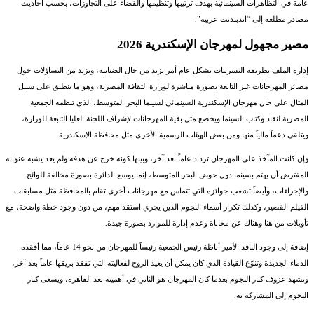
عامة في التظاهرات السينمائية بهدف ترتيبها وتنظيمها والقضاء على التجاوزات، بحسب أحاديث
مصادر مطلعة إلى “اندبندنت عربية”.
مصير مجهول لمهرجان الإسكندرية 2026
إدارة الملف بطريقة التسريبات بشكل عام أمر يزيد من حال الضبابية، ويزيد من التساؤلات حول
مصائر المهرجانات غير التابعة بصورة مباشرة لوزارة الثقافة المصرية، وهو ما ينطبق على سبيل
المثال على حال مهرجان الإسكندرية السينمائي لسينما البحر المتوسط، الذي تنظمه الجمعية
المصرية لنقاد وكتاب السينما ويخضع مثل بقية المهرجانات لإشراف اللجنة العليا التابعة للوزارة،
ويتلقى دعماً مالياً منها ومن بعض الهيئات الرسمية الأخرى مثل محافظة الإسكندرية.
وإن كانت المآخذ على المهرجان تزداد عاماً بعد آخر، وبينها كونه خرج عن هدفه ولم يعد يشبه عنوانه
المفترض أن يهتم بسينما دول حوض البحر المتوسط، إنما يوسع الدائرة بصورة مخالفة للوائح
والإجراءات، وأيضاً تشعب جوائزه التي تتماس مع مهرجانات أخرى تقام بالمحافظة مثل مسابقات
الفيلم القصير، وكذلك تكرار أسماء النجوم الذين يجري استقدامهم، من دون وجود خطة واضحة، مع
تأويلات من هنا وهناك عن محاباة وعدم إدارة للموارد بصورة جيدة.
إضافة إلى وجود الناقد الأمير أباظة رئيس الجمعية رئيساً للمهرجان من نحو 14 عاماً، مما أفقده
الدماء الجديدة وتنوّع القيادة الذي كان يمكن أن يعيد الروح لفعاليته التي تفقد بريقها عاماً بعد آخر،
وتشهد عزوف كبار النجوم بعدما كان المهرجان هو الثاني في أهميته بعد القاهرة، ويسعى كبار
النجوم إلى المشاركة به.