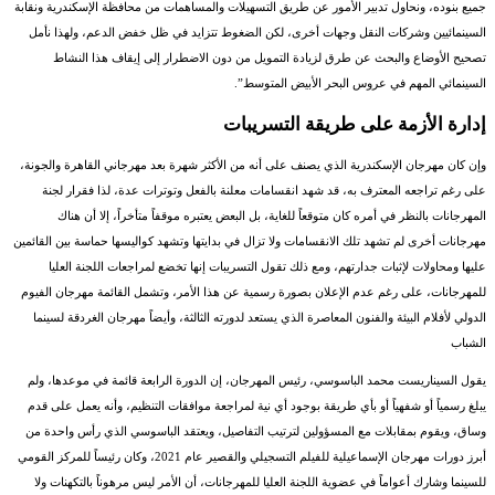
جميع بنوده، ونحاول تدبير الأمور عن طريق التسهيلات والمساهمات من محافظة الإسكندرية ونقابة
السينمائيين وشركات النقل وجهات أخرى، لكن الضغوط تتزايد في ظل خفض الدعم، ولهذا نأمل
تصحيح الأوضاع والبحث عن طرق لزيادة التمويل من دون الاضطرار إلى إيقاف هذا النشاط
السينمائي المهم في عروس البحر الأبيض المتوسط”.
إدارة الأزمة على طريقة التسريبات
وإن كان مهرجان الإسكندرية الذي يصنف على أنه من الأكثر شهرة بعد مهرجاني القاهرة والجونة،
على رغم تراجعه المعترف به، قد شهد انقسامات معلنة بالفعل وتوترات عدة، لذا فقرار لجنة
المهرجانات بالنظر في أمره كان متوقعاً للغاية، بل البعض يعتبره موقفاً متأخراً، إلا أن هناك
مهرجانات أخرى لم تشهد تلك الانقسامات ولا تزال في بدايتها وتشهد كواليسها حماسة بين القائمين
عليها ومحاولات لإثبات جدارتهم، ومع ذلك تقول التسريبات إنها تخضع لمراجعات اللجنة العليا
للمهرجانات، على رغم عدم الإعلان بصورة رسمية عن هذا الأمر، وتشمل القائمة مهرجان الفيوم
الدولي لأفلام البيئة والفنون المعاصرة الذي يستعد لدورته الثالثة، وأيضاً مهرجان الغردقة لسينما
الشباب
يقول السيناريست محمد الباسوسي، رئيس المهرجان، إن الدورة الرابعة قائمة في موعدها، ولم
يبلغ رسمياً أو شفهياً أو بأي طريقة بوجود أي نية لمراجعة موافقات التنظيم، وأنه يعمل على قدم
وساق، ويقوم بمقابلات مع المسؤولين لترتيب التفاصيل، ويعتقد الباسوسي الذي رأس واحدة من
أبرز دورات مهرجان الإسماعيلية للفيلم التسجيلي والقصير عام 2021، وكان رئيساً للمركز القومي
للسينما وشارك أعواماً في عضوية اللجنة العليا للمهرجانات، أن الأمر ليس مرهوناً بالتكهنات ولا