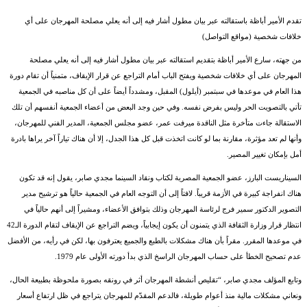
تقدم الأمير أباظة باستقالته عبر بيان مطول أشار فيه إلى أنه يعلي مصلحة المهرجان على أي
خلافات شخصية (مواقع التواصل)​​​​​​​
من جهته، سارع الأمير أباظة بتقديم استقالته عبر بيان مطول أشار فيه إلى أنه يعلي مصلحة
المهرجان على أي خلافات شخصية ويفتح الباب أمام التراجع عن قرار الإيقاف، متمنياً أن تقام دورة
هذا العام في موعدها في سبتمبر (أيلول) المقبل، ومشدداً أيضاً على أن كل مناصبه في الجمعية
تأتي بالتصويت الحر وليس بفرض نفسه. وفي حين وجد البعض من أعضاء الجمعية أنفسهم أن تلك
الاستقالة جاءت متأخرة مثل الناقدة ميرفت عمر، عضو مجلس الجمعية، المدير الفني للمهرجان،
وأنها لم تعد مؤثرة، مقارنة بما لو كانت اتخذت قبل كل هذا الجدل، إلا أن هناك تياراً آخر يراها بادرة
أمل بإمكان تغيير المصير.
السيناريست البارز، عضو الجمعية المصرية لكتاب ونقاد السينما مجدي صابر، يقول إنه قد تكون
هناك انفراجة كبيرة في الأزمة قريباً. لافتاً إلى أن التوجه العام في الجمعية حالياً هو ترشيح مدير
التصوير الدكتور سمير فرج لرئاسة المهرجان وذلك بتوافق الأعضاء، ومشيراً إلى أنهم حالياً في
انتظار قرار وزارة الثقافة الذي يتمنون أن يكون إيجابياً، ويضم التراجع عن الإيقاف لتقام الدورة الـ42
في موعدها المقرر. مقراً بأن هناك مشكلات بالطبع والجميع يعترفون بها، لكن في رأيه، من الأفضل
عدم تصحيح الخطأ على حساب المهرجان الراسخ الذي بدأ دورته الأولى عام 1979.
وتابع المؤلف مجدي صابر، “تقليص أنشطة المهرجان أثر في رونقه بصورة ملحوظة بطبيعة الحال،
ونعاني مشكلات مالية منذ أعوام طويلة، فالدعم المقدّم للمهرجان يتراجع في ظل ارتفاع أسعار