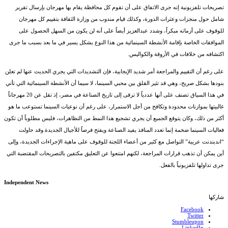
تصريحات تلفزيونية إنه جرى الاتفاق على أن تقوم كل محافظة يقام بها مهرجان بإرسال تقرير
شامل حول منجزات وعثرات الدورة، وكذلك قيام مندوب من وزارة الثقافة بتقييم كل مهرجان
للوقوف على أزماته مبكراً، وشدد عبدالعزيز أيضاً على أنه لن يكون من السهل الحصول على
الموافقات الخاصة بإقامة الأنشطة السينمائية من هذا النوع بشكل يسير في ما بعد بسبب ما جرى
اكتشافه من خلافات في الأروقة والكواليس.
على رغم أن التقييم والمراجعة أمر شديد الإيجابية، فإن التشديدات التي يجري الحديث عنها لم تعلن
بنودها بشكل صريح، وهي قد تثير القلق بين محبي السينما، لا سيما أن الأنشطة السينمائية التي تأتي
في هذا السياق تصنف على أنها عددياً لا ترقى إلى تاريخ الصناعة في مصر، إذ تقل عن 20 مهرجاناً
غالبيتها بموازنات محدودة وتكافح من أجل الاستمرار، على رغم أن نوعيات السينما تستوعب ما هو
أكثر من ذلك، وكان يتوقع الجميع أن يجري تشجيع هذا النمط من التظاهرات، فليس مطلوباً أن تكون
فعاليات السينما ضخمة إنما تعدد المنافذ يفيد الصناعة ويفتح فرصاً للأجيال الجديدة.وقد حاولت
“اندبندنت عربية” التواصل مع كثير من أعضاء اللجنة للوقوف على ماهية الإجراءات الجديدة، وإلى
أين يمكن أن تذهب قرارات المراجعة، لكنهم امتنعوا عن التعليق مكتفين بالتصريحات المقتضبة التي
جرى تداولها تلفزيونياً بالفعل.
Independent News
شاركها
Facebook
Twitter
Stumbleupon
LinkedIn