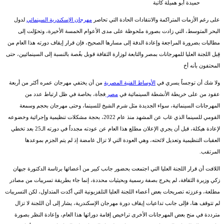
حميدة أبو هميلة كاتبة
على رغم الأزمات المتراكمة والانتقادات الحادة التي تحاصر
مهرجان الإسكندرية السينمائي
لدول
البحر المتوسط، التي زادت بصورة ملحوظة على مدى الأعوام الخمسة الأخيرة، وتحوّلت إلى
مطالبات بضرورة المراجعة وإعادة الدفة إلى مسارها الصحيح، فإن قرار إيقاف دورته هذا العام من
قِبل اللجنة العليا للمهرجانات بمصر والتابعة لوزارة الثقافة قوبل بغُصة بالنسبة إلى السينمائيين، حتى
المحتفون بأنه أخ
ولا شك أن توجساً يسري في
الأوساط الفنية المصرية
من أن يختفي مهرجان عمره أكثر من أربعة
عقود من على خريطة الأنشطة السينمائية في
مصر
فجأة، بخاصة في ظل ارتباط عدد من
المهرجانات السينمائية، سواء الجديدة مثل شرم الشيخ للسينما، وحتى مهرجان بحجم وسمعة
القومي للسينما الذي غاب عن المشهد منذ عام 2022، بحجة مشكلات تنظيمية وإجرائية وخضوعه
لإعادة هيكلة، قبل أن يجري الإعلان مطلع هذا العام عن عودته مجدداً في دورته الـ25 بعد تخطي
العقبات التنظيمية وتعديل لائحته، وهي العودة التي لا تزال غامضة إذ لم يتم الجزم بموعدها
المرتقب.
اللافت أن قرار اللجنة العليا التي اجتمعت بحضور جانب كبير من أعضائها برئاسة الدكتورة جيهان
زكي وزيرة الثقافة، لم يخرج بصفة رسمية وبحيثيات محددة، إنما جاء بطريقة تسريبات من مصادر
مطلعة، وعززته تصريحات بعض أعضاء اللجنة العليا التلفزيونية التي أكدت المتداول، لكن التسريبات
لم تتوقف هنا، فإلى جانب تداعيات إيقاف دورة مهرجان الإسكندرية، يشار إلى أن اللجنة لا تزال
مترددة في منح بعض المهرجانات الأخرى تراخيص إقامة دوراتها هذا العام، وإعادة النظر بصورة