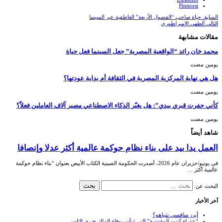
Pinterest
السابق
حياة صاحب “الفصول الأربعة” العاطفية عبر السينما
التالي
الطهي الإمبراطوري
مقالات مشابهة
محمد خان رائد “الواقعية المصرية” جعل السينما فعل حياة
‏يومين مضت
هل هي نهاية المركزية المصرية في الثقافة أم بداية عودتها؟
‏يومين مضت
كأني حفرت قبري بيدي”: هل يغيّر الذكاء الاصطناعي مصير آلاف العاملين فعلاً؟
‏يومين مضت
شاهد أيضاً
العمل يدا بيد على بناء نظام حوكمة عالمية أكثر عدلا وإنصافا
في يونيو/حزيران عام 2026، أصدرت الحكومة الصينية الكتاب الأبيض بعنوان “بناء نظام حوكمة
عالمية أكثر …
البحث عن:
آخر الأخبار
أبرز منافسي نتنياهو؟
“عذراء كينت المقدسة” التي تنبأت بوفاة الملك هنري الثامن