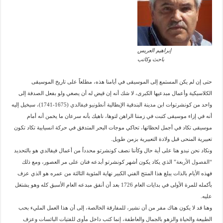
إبراهيم العريس
باحث وكاتب
حتى إن لم يكن المستمع إلى الموسيقى في أيامنا هذه، مطلعاً على تاريخ الموسيقى
الكلاسيكية وأعمال مبدعيها الكبرى، لا شك أنه إن قيض له أن يصغي ولو بفعل الصدفة إلى
واحد من كونشرتوات ابن مدينة البندقية الإيطالية
أنطونيو فيفالدي
(1675-1741)، سيخيل إليه
أنه في إزاء موسيقى كتبت في زمننا الراهن لتوها، ناهيك بأنه سرعان ما يخمن أنه أمام
موسيقى تكاد في أجمل لحظاتها، تحاكي موجات البحر المتدفق في حركة انسيابية تكاد تكون
تعبيرية المنحى قبل ولادة التعبيرية بزمن طويل.
ونكاد نحن نبدو هنا على أية حال وكأننا نصف كونشرتو محدداً من أعمال فيفالدي هو بالتحديد
“
الفصول الأربعة
” الذي يكاد يكون أشهر كونشرتو أبدعه فنان على مر العصور، ومع ذلك
فهذه الأيام بالذات يبلغ هذا المنتج الفني الكبير نهاية المئوية الثالثة من عمره هو الذي عزف
بأكمله للمرة الأولى في بدايات العام 1726 بعد أن أنفق مبدعه العام الأسبق كله وهو يشتغل
عليه.
وهنا قد لا يكون هناك مفر من أن نشير، للمفارقة الخالصة، إلى أن هذا العمل المليء بحب
الطبيعة والحياة والزهو بالجمال والعاطفة، إنما كتب داخل مأوى للفتيات البائسات وعزف