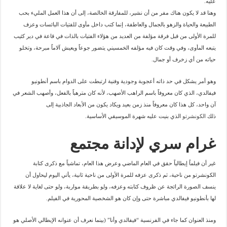
عليه.
وهنا قد لا يكون هناك مفر من أن نشير، للمفارقة الخالصة، إلى أن هذا العمل المليء بحب
الطبيعة والحياة والزهو بالجمال والعاطفة، إنما كتب داخل مأوى للفتيات البائسات وعزف
للمرة الأولى من قبل فرقة مؤلفة من العديد من هؤلاء الفتيات بالذات في قاعة في دير كئيب
يتبعه المأوى، وفي وقت كان فيه مؤلفه الخمسيني يتضور جوعاً ويعيش آلاماً مبرحة، وتخلو
حياته من أي زخرف أو جمال.
وهو أمر يشكل في حد ذاته أعجوبة وجودية وفنية ارتبطت على الدوام باسم أنطونيو
فيفالدي، الذي كان معروفاً باسم الراهب الأصهب، لأنه كان مترهباً بالفعل، وأصهب الشعر في
آن واحد، كل هذا كان معروفاً منذ زمن بعيد ويكاد يكون من الأبعاد الجاذبية إلى
ذلك
الكونشرتو
الذي بنيت عليه شهرة الموسيقي الأساسية.
غرام سري لإدانة مجتمع
غير أن فيلماً إيطالياً حقق في العام الماضي وعرض هذا العام، تماشياً مع ذكرى كتابة
الكونشرتو من ناحية، ثم ذكرى عزفه للمرة الأولى من ناحية ثانية، يأتي اليوم ليحاول أن
ينسف الصورة الرائجة عن ظروف كتابته وعزفه، ولو بطريقة مواربة، ولو حتى لغاية لا علاقة
لها بأنطونيو فيفالدي مباشرة حتى وإن كان هو الشخصية المحورية في الفيلم.
ومنذ العنوان كما جاء في الفرنسية “فيفالدي وأنا” (بينما نعرف أن عنوانه الإيطالي الأصلي هو