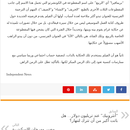
“بريمافيرا” أي “الربيع” على اسم المقطوعة في الكونشرتو التي تحمل هذا الاسم إلى جانب
المقطوعات الثلاث الأخرى بالطبع: “الخريف” و”الشتاء” و”الصيف”)، المهم أن الترجمة
الفرنسية للعنوان تبدو أكثر ملاءمة لعدة أسباب، أولها أن الفيلم يقدم فرضيته الجديدة حول
ظروف كتابة العمل الموسيقي ليس من خلال سيرة فيفالدي، بل من خلال تصورات تلميذة له
عن حكاية غرام يقوم بينه وبينها، وتحديداً خلال الفترة التي كان يشحن فيها المقطوعة
الخاصة بالربيع، وتلك الفتاة، هي بالتالي “الأنا” في العنوان الفرنسي، من دون أن يبدو الراهب
الأصهب مسؤولاً عن حكايتها.
ثانياً هو أن الفيلم يستخدم تلك الحكاية بالذات، لتصفية حساب اجتماعي وربما سياسي مع
ممارسات كنسية تعود إلى ذلك الزمن المبكر لكنها، بالتأكيد تطل على الزمن الراهن.
Independent News
السابق
“أنثروبيك” عند تريليون دولار… هل
باتت أكبر من أن تترك لتنهار؟
التالي
مصير مهرجان الإسكندرية