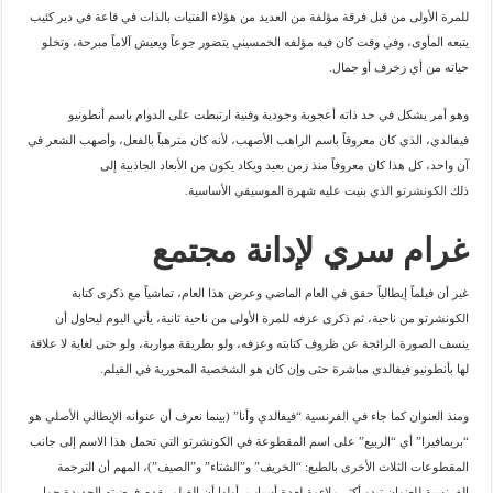
للمرة الأولى من قبل فرقة مؤلفة من العديد من هؤلاء الفتيات بالذات في قاعة في دير كئيب
يتبعه المأوى، وفي وقت كان فيه مؤلفه الخمسيني يتضور جوعاً ويعيش آلاماً مبرحة، وتخلو
حياته من أي زخرف أو جمال.
وهو أمر يشكل في حد ذاته أعجوبة وجودية وفنية ارتبطت على الدوام باسم أنطونيو
فيفالدي، الذي كان معروفاً باسم الراهب الأصهب، لأنه كان مترهباً بالفعل، وأصهب الشعر في
آن واحد، كل هذا كان معروفاً منذ زمن بعيد ويكاد يكون من الأبعاد الجاذبية إلى
ذلك
الكونشرتو
الذي بنيت عليه شهرة الموسيقي الأساسية.
غرام سري لإدانة مجتمع
غير أن فيلماً إيطالياً حقق في العام الماضي وعرض هذا العام، تماشياً مع ذكرى كتابة
الكونشرتو من ناحية، ثم ذكرى عزفه للمرة الأولى من ناحية ثانية، يأتي اليوم ليحاول أن
ينسف الصورة الرائجة عن ظروف كتابته وعزفه، ولو بطريقة مواربة، ولو حتى لغاية لا علاقة
لها بأنطونيو فيفالدي مباشرة حتى وإن كان هو الشخصية المحورية في الفيلم.
ومنذ العنوان كما جاء في الفرنسية “فيفالدي وأنا” (بينما نعرف أن عنوانه الإيطالي الأصلي هو
“بريمافيرا” أي “الربيع” على اسم المقطوعة في الكونشرتو التي تحمل هذا الاسم إلى جانب
المقطوعات الثلاث الأخرى بالطبع: “الخريف” و”الشتاء” و”الصيف”)، المهم أن الترجمة
الفرنسية للعنوان تبدو أكثر ملاءمة لعدة أسباب، أولها أن الفيلم يقدم فرضيته الجديدة حول