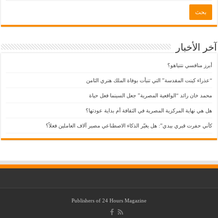
آخر الأخبار
أبرز منافسي نتنياهو؟
“عذراء كينت المقدسة” التي تنبأت بوفاة الملك هنري الثامن
محمد خان رائد “الواقعية المصرية” جعل السينما فعل حياة
هل هي نهاية المركزية المصرية في الثقافة أم بداية عودتها؟
كأني حفرت قبري بيدي”: هل يغيّر الذكاء الاصطناعي مصير آلاف العاملين فعلاً؟
Publishers of
24 Hours Magazine