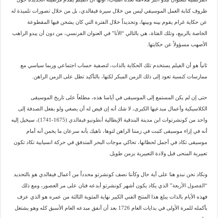
ظروف كتابة العمل الموسيقي ليس من خلال سيرة فيفالدي، بل من خلال تصورات تلميذة له
عن حكاية غرام يقوم بينه وبينها، وتحديداً خلال الفترة التي كان يشحن فيها المقطوعة
الخاصة بالربيع، وتلك الفتاة، هي بالتالي “الأنا” في العنوان الفرنسي، من دون أن يبدو الراهب
الأصهب مسؤولاً عن حكايتها.
ثانياً هو أن الفيلم يستخدم تلك الحكاية بالذات، لتصفية حساب اجتماعي وربما سياسي مع
ممارسات كنسية تعود إلى ذلك الزمن المبكر لكنها، بالتأكيد تطل على الزمن الراهن.
حتى إن لم يكن المستمع إلى الموسيقى في أيامنا هذه، مطلعاً على تاريخ الموسيقى
الكلاسيكية وأعمال مبدعيها الكبرى، لا شك أنه إن قيض له أن يصغي ولو بفعل الصدفة إلى
واحد من كونشرتوات ابن مدينة البندقية الإيطالية
أنطونيو فيفالدي
(1675-1741)، سيخيل إليه
أنه في إزاء موسيقى كتبت في زمننا الراهن لتوها، ناهيك بأنه سرعان ما يخمن أنه أمام
موسيقى تكاد في أجمل لحظاتها، تحاكي موجات البحر المتدفق في حركة انسيابية تكاد تكون
تعبيرية المنحى قبل ولادة التعبيرية بزمن طويل.
ونكاد نحن نبدو هنا على أية حال وكأننا نصف كونشرتو محدداً من أعمال فيفالدي هو بالتحديد
“
الفصول الأربعة
” الذي يكاد يكون أشهر كونشرتو أبدعه فنان على مر العصور، ومع ذلك
فهذه الأيام بالذات يبلغ هذا المنتج الفني الكبير نهاية المئوية الثالثة من عمره هو الذي عزف
بأكمله للمرة الأولى في بدايات العام 1726 بعد أن أنفق مبدعه العام الأسبق كله وهو يشتغل