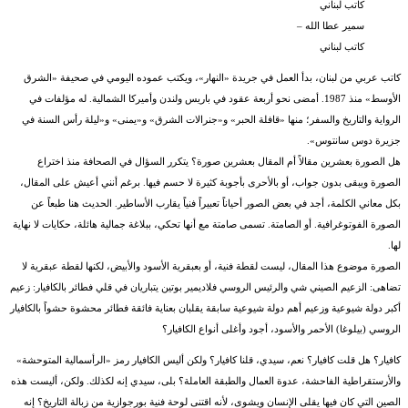
سمير عطا الله –
كاتب لبناني
كاتب عربي من لبنان، بدأ العمل في جريدة «النهار»، ويكتب عموده اليومي في صحيفة «الشرق
الأوسط» منذ 1987. أمضى نحو أربعة عقود في باريس ولندن وأميركا الشمالية. له مؤلفات في
الرواية والتاريخ والسفر؛ منها «قافلة الحبر» و«جنرالات الشرق» و«يمنى» و«ليلة رأس السنة في
جزيرة دوس سانتوس».
هل الصورة بعشرين مقالاً أم المقال بعشرين صورة؟ يتكرر السؤال في الصحافة منذ اختراع
الصورة ويبقى بدون جواب، أو بالأحرى بأجوبة كثيرة لا حسم فيها. برغم أنني أعيش على المقال،
بكل معاني الكلمة، أجد في بعض الصور أحياناً تعبيراً فنياً يقارب الأساطير. الحديث هنا طبعاً عن
الصورة الفوتوغرافية. أو الصامتة. تسمى صامتة مع أنها تحكي، ببلاغة جمالية هائلة، حكايات لا نهاية
لها.
الصورة موضوع هذا المقال، ليست لقطة فنية، أو بعبقرية الأسود والأبيض، لكنها لقطة عبقرية لا
تضاهى: الزعيم الصيني شي والرئيس الروسي فلاديمير بوتين يتباريان في قلي فطائر بالكافيار: زعيم
أكبر دولة شيوعية وزعيم أهم دولة شيوعية سابقة يقلبان بعناية فائقة فطائر محشوة حشواً بالكافيار
الروسي (بيلوغا) الأحمر والأسود، أجود وأغلى أنواع الكافيار؟
كافيار؟ هل قلت كافيار؟ نعم، سيدي، قلنا كافيار؟ ولكن أليس الكافيار رمز «الرأسمالية المتوحشة»
والأرستقراطية الفاحشة، عدوة العمال والطبقة العاملة؟ بلى، سيدي إنه لكذلك. ولكن، أليست هذه
الصين التي كان فيها يقلى الإنسان ويشوى، لأنه اقتنى لوحة فنية بورجوازية من زبالة التاريخ؟ إنه