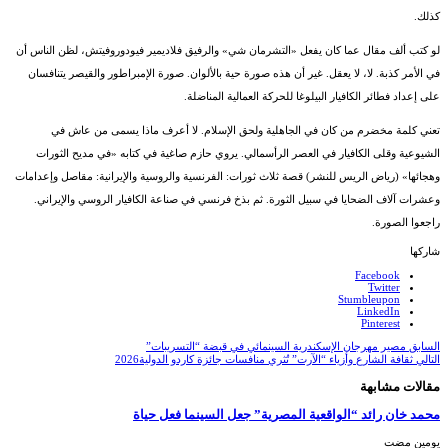
كذلك.
لو كتب ألف مقال عما كان يفعل «التشرمان شي» والرفيق فلاديمير فيودوروفيتش، لظن الناس أن
في الأمر كذبة. لا، لا يعقل. غير أن هذه صورة حية بالألوان. صورة الإمبراطور والقيصر يتنافسان
على إعداد فطائر الكافيار البيلوغا للحركة العمالية المناضلة.
تعني كلمة مخضرم من كان في الجاهلية ولحق الإسلام. لا أعرف ماذا يسمى من عاش في
الشيوعية وقلى الكافيار في العصر الرأسمالي. يروي حازم صاغية في كتابه «في مديح الثورات
وهجائها» (رياض الريس للنشر) قصة ثلاث ثورات: الفرنسية والروسية والإيرانية: مقاصل وإعدامات
وعشرات آلاف الضحايا في سبيل الثورة. ثم بذخ فرنسي في صناعة الكافيار الروسي والإيراني.
راجعوا الصورة.
شاركها
Facebook
Twitter
Stumbleupon
LinkedIn
Pinterest
السابق
مصير مهرجان الإسكندرية السينمائي في قبضة “التسريبات”
التالي
ثقافة الشارع وأزياء “الآرت” تُثري منافسات جائزة كاردو الدولية2026
مقالات مشابهة
محمد خان رائد “الواقعية المصرية” جعل السينما فعل حياة
‏يومين مضت