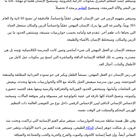
وسيلقّم جسد المتعلم البشري بمكونات خارجية إلكترونية، وسيصبح الإنسان هجيناً أو مهجناً، كائناً ما
بين البشر والآلة المبرمجة، وسيصبح
التعليم
برمجة لا تحصيلاً.
وسيتغير مفهوم الزمن في عين الإنسان المهجن عقلياً وإحساساً، فالدقيقة لن تصبح 60 ثانية ولا العام
365 يوماً، والسرعة التي بها يدرك الإنسان المهجن عقلياً وإحساساً الزمن والمكان ستجعل الحياة
التي يحياها ذات طعم آخر، تتقدم فيه وأمامه بحسب خوارزميات مسبقة، وستنتفي الحدود ما بين
الزمن والمكان، وسيختلط الإنسان بالأشياء والطبيعة.
سيفتقد الإنسان ذو العقل المهجن إلى شيء أساسي وثمين كانت المدرسة الكلاسيكية تؤمنه بل هي
مصدره، ونعني به تلك العلاقة الإنسانية الدافئة والمباشرة التي تُنسج بين مكونات جيل كامل من
الأطفال والبنات، أجيال الغد.
في زمن الإنسان ذي العقل المهجن، سينشأ الطفل ويكبر في جو تسوده الفردانية المطلقة والمنفعة
المتوحشة، ومن دون مدرسة سيعيش الجيل بكامله مع الآلة والخوارزميات يحدثها وتحدثه، ويعيش
في الشاشات وأمامها، وستختفي الحدود الفيزيائية والجغرافية والزمنية ومعها يفقد الجسد حضوره
وكينونته، وتصبح الحياة كلها غارقة في عبثية تكنولوجية غير مسبوقة وغير متوقعة المآلات، وسيخمد
الإحساس الإنساني الدافئ ليبرز الإحساس الرقمي داخل نوع من الفوضى العالمة ذات التنظيم
الهرمي المحكم والمنفلت في الوقت نفسه.
وفي ظل هيمنة سلطة مدرسة الخوارزميات، سيتغير سلم القيم الإنسانية التي تراكمت ونحتت منذ
قرون، بل شكلت جوهر إنسان
الذكاء
الطبيعي، وستتغير هذه القيم من ناحية الأولويات وتتغير حتى
المعاني أيضاً، وإن قيماً إنسانية كالخوف والموت والفرح والحرية والحب والشجاعة والضيافة