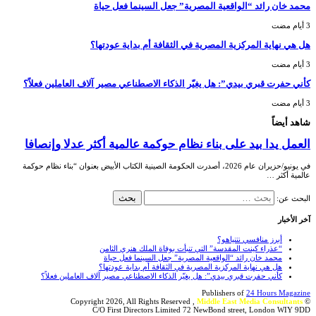
محمد خان رائد “الواقعية المصرية” جعل السينما فعل حياة
هل هي نهاية المركزية المصرية في الثقافة أم بداية عودتها؟
كأني حفرت قبري بيدي”: هل يغيّر الذكاء الاصطناعي مصير آلاف العاملين فعلاً؟
شاهد أيضاً
العمل يدا بيد على بناء نظام حوكمة عالمية أكثر عدلا وإنصافا
في يونيو/حزيران عام 2026، أصدرت الحكومة الصينية الكتاب الأبيض بعنوان “بناء نظام حوكمة
عالمية أكثر …
البحث عن:
آخر الأخبار
أبرز منافسي نتنياهو؟
“عذراء كينت المقدسة” التي تنبأت بوفاة الملك هنري الثامن
محمد خان رائد “الواقعية المصرية” جعل السينما فعل حياة
هل هي نهاية المركزية المصرية في الثقافة أم بداية عودتها؟
كأني حفرت قبري بيدي”: هل يغيّر الذكاء الاصطناعي مصير آلاف العاملين فعلاً؟
Publishers of
24 Hours Magazine
Middle East Media Consultants
© Copyright 2026, All Rights Reserved ,
C/O First Directors Limited 72 NewBond street, London WIY 9DD