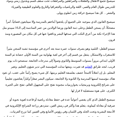
سيصبح تجمع الأطفال والطفلات والمراهقين والمراهقات تحت سقف قسم وبجدول زمني ومواد
للتدريس طوال العام والعمر، اللغة والرياضيات والجغرافيا والتاريخ والعلوم الطبيعية والفيزياء
والشعر… كل هذا سيصبح خرافة زمن انطوى وولى.
سيصبح القانون الذي بموجبه على الجميع أن يلحقوا أبناءهم بالمدرسة وإلا سيتابعون قضائياً، أمراً
مضحكاً، أن يسجن الطفل وعلى ذمة القانون ورضا الوالدين من عمر السادسة إلى الـ16 سيبدو مثل
هذا الإجراء نكتة من أعرق النكت التي صدقها البشر ودافعوا عنها في كل مكان من المعمورة ومنذ
قرون.
سيبدو الطفل- التلميذ وهو يصرف سنوات عمره سنة بعد أخرى في مؤسسة تشبه السجن مثيراً
للاستغراب والاستنكار، ينتقل من قسم إلى آخر في لعبة بهلوانية من السنة الأولى حضانة ثم السنة
الأولى ابتدائي مروراً بسنوات المتوسط والثانوي وصولاً إلى مدرجات الجامعة. سنصحو ذات يوم
قريب، لنجد طرائق
التعليم
قد تغيرت، ومعها تبدلت المؤسسة التي تدير شؤون التعليم، وتغير
المعلم، بل إن انقلاباً كاسحاً عصف بفلسفة التعليم برمتها، كل شيء يصبح رأساً على عقب، لن تعود
هناك مؤسسة اسمها المدرسة ولا الثانوية ولا الجامعة، سيكون البشر صغاراً وكباراً يعتاشون تعليمياً
على شرائح إلكترونية وبرمجيات بخوارزميات مجنونة تفتح على المجهول العالم، تفتح على الحيرة
الكبرى، على هوة مستقبلية لا قرار لها.
سيصبح الطفل الذي كان يقضي أعواماً عدة في حفظ معادلة رياضية أو قاعدة لغوية نحوية أو
صرفية أو معادلة كيماوية، يتعلم هذا وأكثر في رمش العين، ستزدهر زراعة الشرائح الإلكترونية في
الأدمغة البشرية وتحت الجلد وفي اللسان وفي رؤوس الأصابع وفي العينين كما تزرع القرنيات،