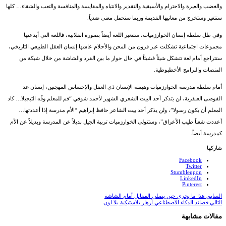
والغضب والغيرة والاحترام والأسبقية والتقدير والانتباه والمقايسة والمنافسة والتعب والشقاء… كلها
ستتغير وستخرج من معانيها القديمة وربما ستحمل معنى ضدياً.
وفي ظل سلطة إنسان الخوارزميات، ستتغير اللغة أيضاً بصورة انقلابية، فاللغة التي أبدعتها
مجموعات اجتماعية تشكلت عبر قرون من المحن والأحلام عاشها إنسان العقل الطبيعي التاريخي،
ستتراجع أمام لغة تتشكل شيئاً فشيئاً في حال حوار ما بين الفرد والشاشة من خلال شبكة من
المنصات والبرامج الأخطبوطية.
أمام سلطة مدرسة الخوارزميات وهيمنة الإنسان ذي العقل والإحساس المهجنين، إنسان غد
الفوضى العبقرية، لن يتذكر أحد البيت الشعري الشهير لأحمد شوقي “قم للمعلم وفّه التبجيلا… كاد
المعلم أن يكون رسولا”، ولن يذكر أحد بيت الشاعر حافظ إبراهيم “الأم مدرسة إذا أعددتها…
أعددت شعباً طيب الأعراق”، وستتولى الخوارزميات تربية الجيل بديلاً عن المدرسة وبديلاً عن الأم
كمدرسة أيضاً.
شاركها
Facebook
Twitter
Stumbleupon
LinkedIn
Pinterest
السابق
هذا ما يجري حين يصلي المقاتل أمام الشاشة
التالي
قصائد الذكاء الاصطناعي أزهار بلاستيكية بلا لون
مقالات مشابهة