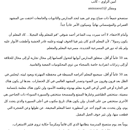
أمين الزاوي – كاتب
ومفكر @aminzaoui1
سنصحو جميعاً ذات صباح يوم غير بعيد لنجد المدارس والثانويات والجامعات اختفت من المشهد
العمراني والمؤسساتي نهائياً. وسيكون الأمر عادياً جداً.
وأمام الاختفاء، لا أحد سيردد بيت الشاعر أحمد شوقي “قم للمعلم وفّه التبجيلا… كاد المعلم أن
يكون رسولا”، لأن المعلم الذي كان يثير فينا الخوف لهيبته وعلمه غادر الخشبة وأطفئت الأنوار عليه
ولم يعُد له دور في المسرحية الجديدة، مسرحية المعلم والمتعلم.
بعد 50 عاماً أو أقل، ستغلق المدارس أبوابها لتتحول أقسامها إلى محال تجارية أو إلى محال للحلاقة
أو إلى زنزانات انفرادية خاصة بالسجناء من ذوي المحكوميات الصعبة والقاسية.
بعد 50 عاماً أو أقل، سيجمع المعلم أغراضه البسيطة في محفظته المهترئة ويعود لبيته، ليجلس في
الظل بعد قرون وقرون من الضوء وتصدر المشهد العالمي في كل الحضارات. بعدها لن يكون هناك
في الحارة أو في الحي أو في القرية معلم بهدوئه وطقمه الأسود ولن تكون هناك معلمة بابتسامة
مضيئة، ستختفي الطباشير وغبارها الممتع والممسحة ستختفي والسبورة السوداء ذات الجناحين هي
الأخرى ستختفي من على الجدار، ولن يكون هناك تاريخ مكتوب في أعلى السبورة والذي يتجدد كل
يوم، ولن يتحدث بعد اليوم أحد عن أسطورة عصا المعلم المخيفة، عن طولها وعن الشجرة التي
قطعت منها، ولن تثير خوف الجيل المقبل.
يوماً بعد يوم ستصبح المدرسة بنظامها الذي كان قائماً ومكرساً حكاية تروى فتثير الاستغراب،