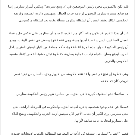
فلم يكن ماكسويني مجرد رئيس الموظفين في “داونينغ ستريت” ومكمن أسرار ستارمر، إنما
هو صانع مسيرة ستارمر للوصول لزعامة حزب العمال، ومهندس دائرته الضيقة، وفريقه
الحكومي. لذلك يعتقد البعض أن استقالة ستارمر مسألة وقت بعد استقالة ماكسويني.
غير أن هذا التقدير قد يكون مبالغا أكثر من اللازم، لا سيما أن ستارمر على عكس جل زعماء
العمال السابقين، ليس شخصية أيديولوجية، وهي نقطة قوة وضعف في نفس الوقت، ويبدو
أن رئيس الحكومة حولها هذه المرة لنقطة قوة، فأخذ مسافة من التيار اليميني المترنح داخل
الحزب ليجنح يسارا، باتجاه قيادات عمالية يسارية، كخطوة تمثل خشبة الخلاص لإنقاذ منصبه
الحكومي والحزبي.
وهي خطوة إن نجح في تفعيلها قد تنقذ حكومته من الانهيار وحزب العمال من تبديد نصر
تاريخي كان قد حققه.
سادسا: تبدو المخاوف كبيرة داخل الحزب من مغامرة تغيير رئيس الحكومة ستارمر.
ففضلا عن عدم وجود شخصية جاهزة لقيادة الحزب والحكومة في المرحلة الراهنة، تحل
محل ستارمر، يرى الكثير أن ذهاب الأخير الآن سيعمق أزمة الحزب والحكومة، ويفتح البلاد
على سيناريو انتخابات عامة سابقة لأوانها.
فتغيير “العمال” لستارمر، سيدفع كل الأحزاب المعارضة للمطالبة بالذهاب لانتخابات جديدة: