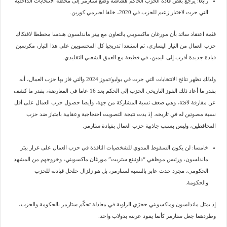
رابعا: يرجع بعض قادة الحزب الحاكم هشاشة وضع ستارمر إلى محطة الانتخابات الداخلية
التي جرت لاختيار زعيم للحزب في 2020، خلفا لجيرمي كوربن.
فثمة اعتقاد سائد بأن مورغان ماكسويني بالتعاون مع بيتر ماندلسون هندسا مخططا لافتكاك
حزب العمال من التيار اليساري، ثم استبعدا تدريجيا كل المحسوبين على هذا التيار، مكرسين
قيادة جديدة أقرب إلى اليمين، في قطيعة مع العمق الشعبي التقليدي.
ولذلك تظهر نتائج الانتخابات التي جرت في يوليو/تموز 2024 والتي فاز بها حزب العمال، أنه
بقدر ما أعاد ذلك الفوز التاريخي الحزب إلى الحكم بعد 16 عاما في المعارضة، بقدر ما كشف
عن مفارقة لافتة، وهي ضعف نسبة المشاركة من جهة، وأيضا حصول حزب العمال على أقل
نسبة مصوتين له في تاريخه. إذ بدت نتيجة التصويت احتجاجية وعقابية بامتياز ضد حزب
المحافظين، وليس بسبب جاذبية حزب العمال بقيادة ستارمر.
خامسا: لن يكون السقوط المدوي للشخصيات النافذة في حزب العمال على غرار بيتر
ماندلسون، ورئيس موظفي “داونينغ ستريت” مورغان ماكسويني، وخروجهم من المشهد
الحكومي، مجرد حدث عابر بالنسبة لستارمر، بل هو زلزال خلخل قيادته للحزب
والحكومة.
إذ يمثل ماندلسون وماكسويني حجرَي الزاوية في معادلة تحكّم ستارمر بالحكومة والحزب،
وطردهما جعل ستارمر كأنما يقود عربته بدولاب واحد.