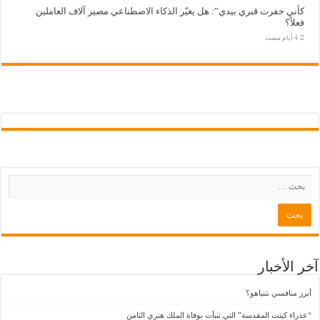
كأني حفرت قبري بيدي”: هل يغيّر الذكاء الاصطناعي مصير آلاف العاملين
فعلاً؟
آخر الأخبار
أبرز منافسي نتنياهو؟
“عذراء كينت المقدسة” التي تنبأت بوفاة الملك هنري الثامن