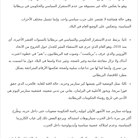
وهو ما يعكس حالة غير مسبوقة من عدم الاستقرار السياسي والحكومي في بريطانيا.
وهي حالة هشاشة لا تقتصر على حزب سياسي واحد، وإنما تشمل مختلف الأحزاب
السياسية، وتنعكس على الوضع العام في البلاد.
ثانيا: يرتبط عدم الاستقرار الحكومي والسياسي في بريطانيا بالسنوات العشر الأخيرة، أي
منذ 2016، وهو العام الذي جرى فيه الاستفتاء المثير للجدل حول الخروج من الاتحاد
الأوروبي والذي عرف بـ”بريكست”، وصوت فيه البريطانيون بـ”نعم” في خطوة اعتبرت
آنذاك ولا تزال مفاجئة صادمة وغير ناضجة، وتثير جدلا واسعا في البلاد حول ما اتسمت به
من تسرع، وأيضا لما لها من تداعيات سلبية واضحة تعكسها الأرقام المتراجعة بشكل
مطرد للاقتصاد البريطاني.
ثالثا: تمثل الوضعية التي يعيشها كير ستارمر وحزبه، حالة لافتة للغاية. فالحزب الذي حقق
فوزا مريحا، ويحوز الأغلبية في البرلمان، يعاني من تدني شعبيته. فشعبية ستارمر اليوم هي
الأدنى في تاريخ رؤساء الحكومات البريطانية.
ويواجه ستارمر منذ الأشهر الأولى لتوليه رئاسة الحكومة صعوبات حتى داخل حزبه، وطُرح
أكثر من مرة داخل الحزب سيناريوهات استبداله. ويرجع البعض ذلك إلى غياب الكاريزما
السياسية، وعدم امتلاكه عصبية سياسية وأيديولوجية داخل الحزب.