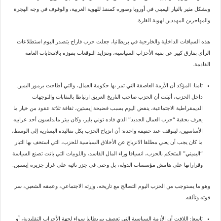
وبشكل مثير بالتيار اليميني في أوروبا وصوره كمنقذ للهوية الغربية، والوقوف في وجه الهجرة
والمهاجرين المهددين لهوية القارة.
هذه السياقات الداخلية والخارجية في بريطانيا، جعلت حزب فاراج يتصدر اليوم استطلاعات
الرأي بفارق كبير عن بقية الأحزاب السياسية، وتتزايد التوقعات بفوزه بالانتخابات العامة
القادمة.
ثامنا: المؤكد أن الأزمة العاصفة التي تمر بها حكومة العمال، والتي أطاحت برموز اليمين
داخل الحزب، أثبتت أن الحزب صاحب التاريخ العريق ارتباطا بالنقابات والتوجهات
الديمقراطية الاجتماعية، ينفض اليوم بسبب فضيحة إبستين، ثقافة ثلاثة عقود من خيار ما
يعرف بحقبة “حزب العمال الجديد” الذي قاده توني بلير، وكان بيتر ماندلسون أحد عرابيه
الأساسيين، ليتوقف عند حقيقة واحدة: أن انزياح الحزب بكل تقاليده اليسارية إلى الوسط،
ما كان يجب أن يعني مطلقا الانزياح عن الأخلاق السياسية للحزب، التي استخف بها التيار
“اليميني” المتحكم بالحزب، انسياقا وراء المال الفاسد، واللوبيات التي باتت تصنع السياسة
وقراراتها على هامش مؤسسات الدولة، بل وحتى في جزر نائية على غرار جزيرة إبستين.
وهو ما يستوجب من الحزب اليوم التصالح مع تاريخه، وإرثه الاجتماعي، وعمقه الشعبي، سر
قوته وتألقه.
تاسعا: اللافت أن الأزمة السياسية التي تعصف ببريطانيا سواء لجهة الأحزاب التقليدية، أو