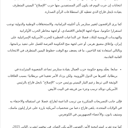
انتخابات إن جرت اليوم قد يكون أكبر المستفيدين منها حزب “الإصلاح” اليميني المتطرف
بقيادة نايجل فاراج الذي تعطيه كل استطلاعات الرأي الصدارة.
كما يرى الرافضون لتغيير ستارمر بأن أغلبيته البرلمانية، والاستحقاقات الوطنية والدولية توجب
استقرارا حكوميا، سواء لجهة الإنعاش الاقتصادي، أو لجهة مخاطر الحرب الأوكرانية
والتهديدات الروسية للبلاد، فضلا عن التداعيات الخطيرة للحرب الأمريكية الإسرائيلية على
إيران، وإغلاق مضيق هرمز، أو حتى لجهة منح الحكومة الفرصة للعمل على تنفيذ برنامجها،
وبالتالي استعادة ثقة الناخبين، ما قد يضعف مع الوقت حظوظ اليمين المتطرف في الانتخابات
العامة القادمة.
سابعا: يعقّد وضع حكومة حزب العمال بقيادة ستارمر تصاعد الشعبوية المتزايدة في
بريطانيا، كغيرها من الدول الأوروبية. ولكن يزداد الأمر تعقيدا في بريطانيا؛ بسبب العلاقات
الوثيقة التي تربط زعيم التيار اليميني ورئيس حزب “الإصلاح” نايجل فاراج بالرئيس
الأمريكي دونالد ترمب وجزء من فريقه في البيت الأبيض.
فإلى جانب التصريحات المتكررة من ترمب الداعمة لفاراج، فضلا عن استقباله والاحتفاء به
في الولايات المتحدة، يلقى فاراج دعما من شخصيات أمريكية بارزة على غرار إيلون ماسك،
وستيف بانون، والأعضاء الجمهوريين في الكونغرس.
كما نوه تقرير إستراتيجية الأمن القومي الأمريكي الصادر في نوفمبر/تشرين الثاني 2025،