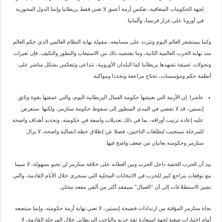
لجهة الحكومات المتعاقبة، تعكس أزمة أعمق لا تعني فقط بريطانيا وإنما الدول المحورية
في أوروبا على غرار فرنسا، وألمانيا.
وكما يستشعر العالم اليوم وتتردد على مسامعه، مقولة نهاية النظام العالمي الذي حكم العالم
منذ نهاية الحرب العالمية الثانية، وما يقتضيه ذلك من الاستيعاب والتطور والتكيف، فإن تغيرات
وتحولات عميقة تشهدها بريطانيا كما البلدان الأوروبية، تتداعى وتنعكس بشكل مباشر على
أنظمة حكم ومؤسسات، تحتاج مراجعة وتجددا ومواكبة.
عاشرا: إن الأزمة التي تعيشها حكومة العمال البريطانية اليوم، والتي عمقتها بقوة وثائق
إبستين، قد لا تفضي في المدى المنظور إلى سقوط حكومة ستارمر، ولكنها ستفرض
عليه إعادة ترتيب أوراقه، بما في ذلك تعديلات واسعة في حكومته، وتحديد أهداف واضحة
للمرحلة تستجيب لتطلعات الناخبين، فضلا عن إطلاق خطة اتصالية واضحة، لا يزال
ستارمر وحكومته يعانيان من ضعف واضح فيها.
بيد أن الحرب الخفية داخل الحزب وبين أقطابه على خلافة ستارمر لن تخبو بسهولة، لا سيما
مع توقعات بتراجع كبير للحزب في الانتخابات المحلية التي ستجرى خلال الأيام القادمة، والتي
تشير الاستطلاعات إلى أن “العمال” سيفقد أكثر من ألفي مقعد محلي.
نجاة ستارمر المؤقتة من ارتدادات فضيحة إبستين، لا تعني نهاية أزمة حكومته، وإنما ستضعه
أمام اختبارات صعبة لجهة استعادة ثقة حزبه والناخب البريطاني خلال المرحلة القادمة، لا