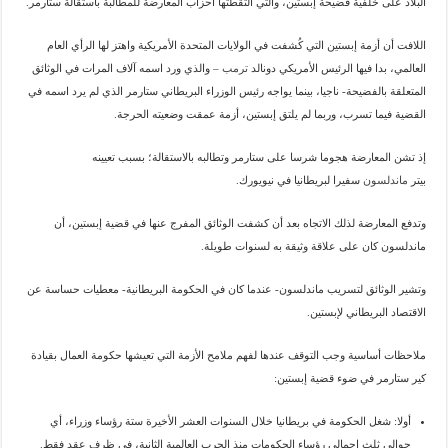
البلاد على خلفية فضيحة إبستين، والتي التقطتها أحزاب المعارضة للمطالبة باستقالة ستارمر.
اللافت أن أزمة إبستين التي كُشفت في الولايات المتحدة الأمريكية واهتز لها الرأي العام
العالمي، بدا فيها الرئيس الأمريكي دونالد
ترمب
– والذي ورد اسمه آلاف المرات في الوثائق
المتعلقة بالفضيحة- ناجيا، بينما يواجه رئيس الوزراء البريطاني ستارمر الذي لم يرد اسمه في
القضية فيما تسرب، وربما لم يلتق إبستين، أزمة عمقت وضعيته الحرجة.
إذ تشن المعارضة هجوما شرسا على ستارمر وتطالبه بالاستقالة؛ بسبب تعيينه
بيتر
ماندلسون
سفيرا لبريطانيا في نيويورك.
وتدفع المعارضة لذلك الاتجاه بعد أن كشفت الوثائق المفرج عنها في قضية إبستين، أن
ماندلسون كان على علاقة وثيقة به لسنوات طويلة.
وتشير الوثائق لتسريب ماندلسون- عندما كان في الحكومة البريطانية- معطيات حساسة عن
الاقتصاد البريطاني لإبستين.
ملاحظات أساسية وجب التوقف عندها لفهم ملامح الأزمة التي تعيشها حكومة العمال بقيادة
كير ستارمر في ضوء قضية إبستين:
أولا: شغل الحكومة في بريطانيا خلال السنوات العشر الأخيرة ستة رؤساء وزراء، أي
حوالي ثلث إجمالي رؤساء الحكومات منذ الحرب العالمية الثانية، في ظرف عقد فقط.