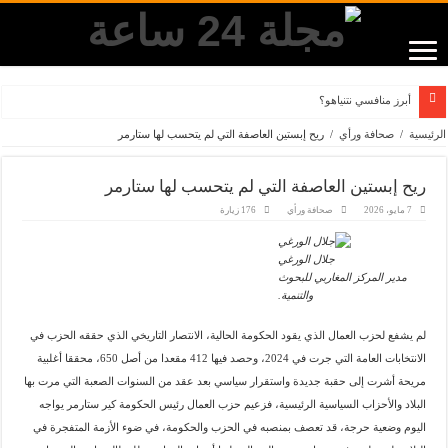
أبرز منافسي نتنياهو؟
الرئيسية
/
صحافة ورأي
/
ريح إبستين العاصفة التي لم يتحسب لها ستارمر
ريح إبستين العاصفة التي لم يتحسب لها ستارمر
7 مايو، 2026
صحافة ورأي
176 زيارة
جلال الورغي
مدير المركز المغاربي للبحوث
والتنمية.
لم يشفع لحزب العمال الذي يقود الحكومة الحالية، الانتصار التاريخي الذي حققه الحزب في
الانتخابات العامة التي جرت في 2024، وحصد فيها 412 مقعدا من أصل 650، محققا أغلبية
مريحة أشرت إلى حقبة جديدة واستقرار سياسي بعد عقد من السنوات الصعبة التي مرت بها
البلاد والأحزاب السياسية الرئيسية، فزعيم حزب العمال رئيس الحكومة كير ستارمر يواجه
اليوم وضعية حرجة، قد تعصف بمنصبه في الحزب والحكومة، في ضوء الأزمة المتفجرة في