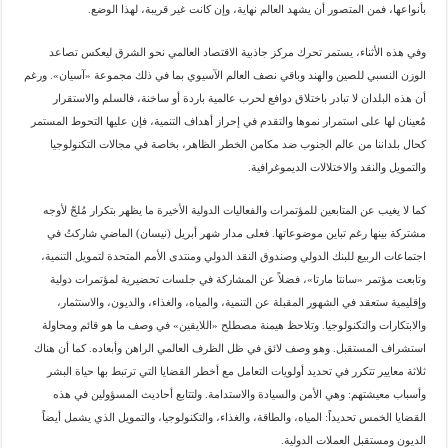
بأنواعها، فمن المتصور أن يشهد العالم نهاية، وإن كانت غير قريبة، لهذا الوضع.
وفي هذه الأثناء، يستمر تحرك مركز جاذبية الاقتصاد العالمي نحو الشرق ليعكس تصاعد
الوزن النسبي للصين والهند وباقي نصف العالم الآسيوي بما في ذلك مجموعة «آسيان». ورغم
أن هذه البلدان لا تبادر باختلاق دوافع لحرب عالمية باردة أو ساخنة، فالسلم والاستقرار
مُعينان لها على استمرار نموها والتقدم في إحراز أهداف التنمية، فإن عليها التحوط المستمر
كحال بلداننا من عالم الجنوب ضد مكامن الخطر الظاهر، بخاصة في مجالات التكنولوجيا
والتمويل والنقد والاختلالات الديموغرافية.
كما لا يغيب عن المتابعين للمؤتمرات والفعاليات الدولية الأخيرة ما يظهر بتكرار مُلحّ لأوجه
مشتركة بينها رغم تباين موضوعاتها. فعلى مدار شهر أبريل (نيسان) الماضي شاركتُ في
اجتماعات الربيع للبنك الدولي وصندوق النقد الدولي ومنتدى الأمم المتحدة لتمويل التنمية،
وتابعت مؤتمر «سانتا مارتا»، فضلاً عن المشاركة في جلسات تحضيرية لمؤتمرات دولية
وإقليمية ستعقد في الشهور المقبلة عن التنمية، والمياه، والغذاء، والديون، والاستثمار،
والابتكارات والتكنولوجيا. وتلاحظ هيمنة مصطلح «اللايقين» في وصف ما هو قائم ومحاولة
استشراف المستقبل. وهو وصف لائق في ظل الظرف العالمي الراهن وأبعاده. كما أن هناك
ثلاثة معايير تتكرر في تحديد أولويات التعامل مع أخطر القضايا التي ترتبط بها حياة البشر
وأسباب معيشتهم: وهي الأمن والسيادة والاستدامة. ولتتابع أحاديث المسؤولين في هذه
القضايا الخمس تحديداً: المياه، والطاقة، والغذاء، والتكنولوجيا، والتمويل الذي يشمل أيضاً
الديون ومستقبل العملات الدولية.