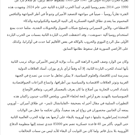
بفترة الحرب الباردة الأولى من 1947 حتى 1989 بسقوط حائط برلين، ثم سلام بارد من
1990 حتى 2014 بضم روسيا للقرم، لتبدأ الحرب الباردة الثانية حتى عام 2024. وشهدت هذه
الفترة تقارباً روسياً – صينياً في مواجهة التصعيد الأميركي وتنوعاً في أطر المواجهة والتنافس
المحموم بما يتعدى نطاق القوة العسكرية إلى البنية الرقمية والتكنولوجية والذكاء
الاصطناعي، والأمن السيبراني وتسليح شبكات التمويل والتحويلات النقدية، مثلما حدث بمنع
استخدام روسيا آلية «سويفت». وقد احتفظت الحرب الباردة الثانية بسمات من الحرب الباردة
الأولى مثل الردع النووي والحروب بالوكالة في بعض الأقاليم كما حدث في أوكرانيا، وكذلك
على الأراضي السورية قبل سقوط نظامها السابق.
وكان من الوارد وصف الفترة الراهنة التي بدأت بولاية الرئيس الأميركي دونالد ترمب الثانية
بأنها امتداد للحرب الباردة الثانية، إلا أنه وفقاً لرأي باري بوزان، أستاذ العلاقات الدولية
بمدرسة لندن للاقتصاد والعلوم السياسية، لا يمكن تجاهل ما حدث من تصدع في الجبهة
الغربية وتوتر العلاقات الاقتصادية والسياسية بين أطرافها، واتساع النزاعات الجيواقتصادية
بامتداد الحرب التجارية بين أضلاع ما كان يعرف بالمعسكر الغربي، وتفاقم الأوضاع
الجيوسياسية بالتهديد بغزو أراضٍ تابعة لحلفاء الأمس. ويلخص الكاتب جيدون راكمان هذه
التطورات السلبية في مقال أخير له بصحيفة «الفاينانشال تايمز» عن طلاق أميركي – أوروبي
يمنعه أن الجانبين محصوران في زواج لم يعد سعيداً، ولكن تحكمه ما جعل من الولايات
المتحدة إمبراطورية بتلبيتها دعوة أوروبية بالبقاء على أرضها بعد نهاية الحرب العالمية الثانية
حتى اليوم، بأكثر من 40 قاعدة عسكرية تضم نحو 85000 جندي تستند إليها منظومة الدفاع
الأوروبية بلا بديل قائم. ولما كان من الثوابت أن البقاء للأبد ليس من سمات التحالفات