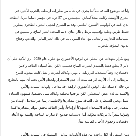
ولنأخذ موضوع الطاقة مثلاً لما يجرى في شأنه من تطورات ارتبطت بالحرب الأخيرة في
الشرق الأوسط، وكانت محلاً لنقاش المجتمعين من 57 دولة في مؤتمر «سانتا مارتا» للطاقة
الذي عُقد في كولومبيا الأسبوع الماضي. وقد تم التطرق لتعجيل التحول الطاقوى بتطوير
خطط طريق وطنية وإقليمية تربط بإطار اتفاق الأمم المتحدة لتغير المناخ، والتنسيق في
السياسات التجارية، والتعامل مع أبعاد التمويل بما في ذلك الحيز المالي، والدعم، وفخاخ
الديون المعوّقة للتحول.
ومع تكرار لتعهدات عن التخلي عن الوقود الأحفوري مع حلول عام 2050، برز التأكيد على أن
الأمر لا يتعلق فقط بالتصدي لتغيرات المناخ فحسب «لكن أيضاً لسيادة الطاقة والأمن
الاقتصادي» وفقاً للمتحدثة البرازيلية أنا توني. وكذلك أشارت راتشل كايت مبعوثة المناخ
البريطانية إلى أن الأزمة الراهنة تثبت أن عدم الاستقرار وانعدام الأمن يجب أن ينتهيا بالتخارج
من حالة الاعتماد على الوقود الأحفوري الراهنة. قد تتداخل أولويات السيادة والأمن
والاستدامة لدى بعض المتحدثين، لكن دوافعها مختلفة وكذلك سبل تحقيقها. فمفهوم السيادة
أشمل ويعني السيطرة على الطاقة بتنوع مصادرها والاطمئنان إليها عبر سلاسل الإمداد من
المصادر حتى نهايات الاستخدام استهلاكاً أو إنتاجاً. وأمن الطاقة يتحقق بتوافر مصادرها كميةً
وقبولها سعراً بلا مربكات معوّقة. أما الاستدامة فتدمج الاعتبارات المناخية والبيئية مع الأبعاد
الاقتصادية وحقوق الأجيال القادمة معاً.
ومن البديهي أن لكل واحدة من هذه الأولويات الثلاث – المتمثلة في السيادة والأمن