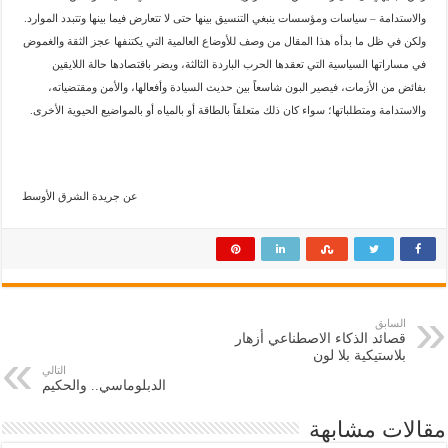
والاستدامة – سياسات ومؤسسات ينبغي التنسيق بينها حتى لا تتعارض فيما بينها وتتبدد الموارد.
ولكن في ظل ما بدأه هذا المقال من وصف للأوضاع العالمية التي يكتنفها عجز الثقة والغموض
في مساراتها السياسية التي تعقدها الحرب الباردة الثالثة، ويضر باقتصادها حالة اللايقين
بفائض من الأزمات، فيصير البون شاسعاً بين حديث السيادة وأفعالها، والأمن ومقتضياته،
والاستدامة ومتطلباتها؛ سواء كان ذلك متعلقاً بالطاقة أو بالمياه أو بالمواضيع الحيوية الأخرى.
عن جريدة الشرق الأوسط
السابق
قصائد الذكاء الاصطناعي أزهار
بلاستيكية بلا لون
التالي
الدبلوماسي.. والحكيم
مقالات مشابهة