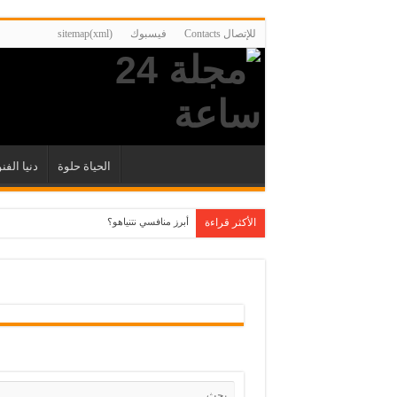
للإتصال Contacts
فيسبوك
sitemap(xml)
الحياة حلوة
دنيا الفن
الأكثر قراءة
أبرز منافسي نتنياهو؟
“عذراء كينت المقدسة” التي تنبأت بوفاة الملك هن
محمد خان رائد “الواقعية المصرية” جعل السينما 
هل هي نهاية المركزية المصرية في الثقافة أم بدا
كأني حفرت قبري بيدي”: هل يغيّر الذكاء الاصطناع
العمل يدا بيد على بناء نظام حوكمة عالمية أكثر عد
أخطر كذبة.. من هذا العراقي الذي تسبب في الغز