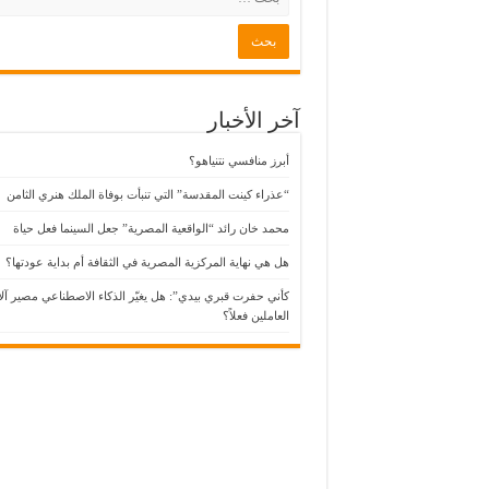
رئيس وزراء اليونان يشكر نولان على فيلمه “الأود
مدينة أميركية تبني أطول كسارة بندق في العالم
سبايدرمان: يوم جديد”.. من ينقذ البطل حين يصبح
آخر الأخبار
أبرز منافسي نتنياهو؟
“عذراء كينت المقدسة” التي تنبأت بوفاة الملك هنري الثامن
محمد خان رائد “الواقعية المصرية” جعل السينما فعل حياة
هل هي نهاية المركزية المصرية في الثقافة أم بداية عودتها؟
كأني حفرت قبري بيدي”: هل يغيّر الذكاء الاصطناعي مصير آل
العاملين فعلاً؟