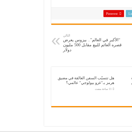
Pinterest
Li
التالي
“الأكبر في العالم”.. بيزوس يعرض
قصره العائم للبيع مقابل 500 مليون
دولار
هل تتسبّب السفن العالقة في مضيق
هرمز بـ”غزو بيولوجي” عالمي؟