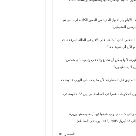
لأيام يتم تداول العديد من الصور الكاذبة لي، التي تم
عارضين النشيطين”.
الشخص الذي أنشأها، على الأقل في الحالة المرفقة، قد
م الآن أي شيء حقا”.
خطيرة، لأنها يمكن أن تخدع وتتلاعب وتصيب أي شخص”
ون لا يستطيعون”.
التصديق قبل المشاركة. لأن ما يحدث لي اليوم، قد يحدث
وأصبحت حكومة جورجيا ميلوني التي تولت رئاسة الحكومة في أكتوبر 2022 ثاني أطول الحكومات عمرا في السلطة من بين 68 حكومة في
و برلسكوني الرابعة (1287 يوما في السلطة)، والتي كانت ميلوني عضوا فيها أيضا بصفتها وزيرة
المصدر: RT