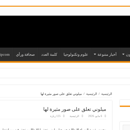
ون
أخبار متنوعة
علوم وتكنولوجيا
كلمة العدد
صحافة ورأي
ipcom
ري الثامن
فعل حياة
الرئيسية
/
الرئيسية
/
ميلوني تعلق على صور مثيرة لها
ية عودتها؟
ي مصير آلاف العاملين فعلاً؟
ميلوني تعلق على صور مثيرة لها
لا وإنصافا
6 مايو، 2026
الرئيسية
125 زيارة
و الأمريكي؟
وجهت رئيسة الوزراء الإيطالية جورجيا ميلوني تحذيرا للإيطاليين تحذر فيه من انتشا