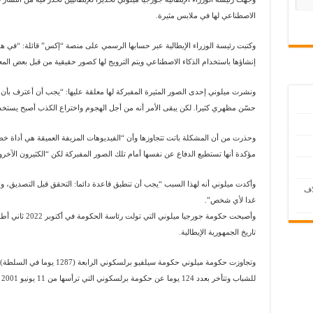
يسا”
الاصطناعي لها في ملابس مثيرة.
 وحيدا؟
وكتبت رئيسة الوزراء الإيطالية عبر حسابها الرسمي على منصة “إكس” قائلة: “في هذه ا
إنشاؤها باستخدام الذكاء الاصطناعي ويتم الترويج لها كصور حقيقية من قبل بعض الم
ونشرت ميلوني إحدى الصور المثيرة المفبركة لها معلقة عليها: “يجب أن أعترف بأن 
حسّن مظهري كثيرا. لكن يبقى الأمر أنه من أجل الهجوم واختراع الكذب أصبح يستخد
وحذرت من أن المشكلة باتت تتجاوزها وأن “الفيديوهات المزيفة العميقة هي أداة 
مؤكدة أنها تستطيع الدفاع عن نفسها أمام تلك الصور المفبركة لكن “الكثيرون الآخر
وأكدت ميلوني أنه لهذا السبب “يجب أن تنطبق قاعدة دائما: التحقق قبل التصديق، و
اف
غدا لأي شخص”.
تاريخ الجمهورية الإيطالية.
وتجاوزت حكومة ميلوني حكومة سيلفي
للشباب وتتأخر بعدد 124 يوما عن حكومة برلسكوني التي ترأسها من 11 يونيو 2001 إلى 23 أبريل 2005 (1412 يوما في السلطة).