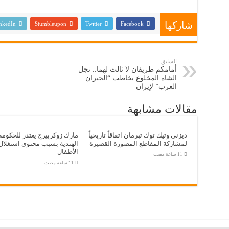
شاركها
nkedIn
Stumbleupon
Twitter
Facebook
السابق
أمامكم طريقان لا ثالث لهما.. نجل
الشاه المخلوع يخاطب “الجيران
العرب” لإيران
مقالات مشابهة
ديزني وتيك توك تبرمان اتفاقاً تاريخياً
مارك زوكربيرج يعتذر للحكومة
لمشاركة المقاطع المصورة القصيرة
الهندية بسبب محتوى استغلال
الأطفال