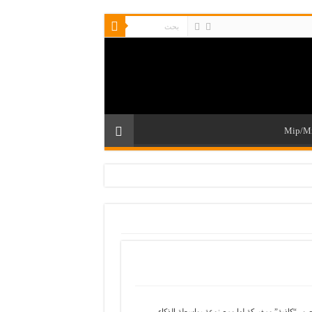
Mip/M
ر صور “كاذبة” ومفبركة لها ومصنوعة بواسطة الذكاء