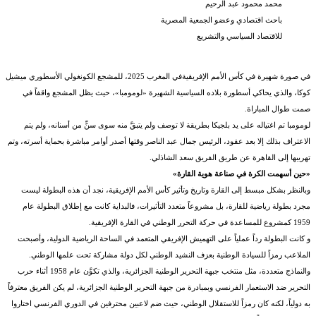
محمد محمود عبد الرحيم
باحث اقتصادي وعضو الجمعية المصرية
للاقتصاد السياسي والتشريع
في صورة شهيرة في كأس الأمم الإفريقيةفي المغرب 2025، للمشجع الكونغولي الأسطوري ميشيل
كوكا، والذي يحاكي أسطورة بلاده السياسية الشهيرة «لومومبا»، حيث يظل المشجع واقفاً في
صمت طوال المباراة.
لومومبا تم اغتياله على يد بلجيكا بطريقة لا توصف ولم يتبقَّ منه سوى سنٍّ من أسنانه، ولم يتم
الاعتراف بذلك إلا بعد عقود، الرئيس جمال عبد الناصر وقتها أصدر أوامر مباشرة بحماية أسرته، وتم
تهريبها إلى القاهرة عن طريق الفريق سعد الشاذلي.
«حين أسهمت الكرة في صناعة هوية القارة»
وبالنظر بشكل مبسط إلى القارة وتاريخ وتأثير كأس الأمم الإفريقية، نجد أن هذه البطولة ليست
مجرد بطولة رياضية للقارة، بل مشروعاً متعدد التأثيرات، فالبداية كانت مع إطلاق البطولة عام
1959 كمشروع للمساعدة في حركة التحرر الوطني في القارة الإفريقية.
و كانت البطولة رداً عملياً على التهميش الإفريقي المتعمد في الساحة الرياضية الدولية، وأصبحت
الملاعب رمزاً للسيادة الوطنية بعزف النشيد الوطني لكل دولة مشاركة تحت علمها الوطني.
والنماذج متعددة، مثل منتخب جبهة التحرير الوطنية الجزائرية، والذي تكوَّن عام 1958 أثناء حرب
التحرير ضد الاستعمار الفرنسي وبمبادرة من جبهة التحرير الوطنية الجزائرية، لم يكن الفريق معترفاً
به دولياً، لكنه كان رمزاً للاستقلال الوطني، حيث ضم لاعبين محترفين في الدوري الفرنسي اختاروا