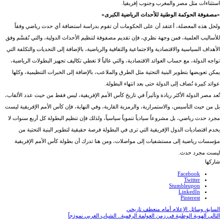
استثناءات مثل مصر والمغرب وجنوب إفريقيا.
«مصفوفة الحوكمة الوطنية للأحداث الرياضية الكبرى»
ولحل هذه المعضلة، أعتقد أن على الحكومات أن تقوم بدراسة استضافة أي حدث رياضي وفقاً
للأساليب العلمية، فمن وجهة نظري، فإن تقديم مصفوفة لتنظيم الأحداث الدولية، والتي تُقسَّم وفق
الأهداف السياسية والاقتصادية والاجتماعية والثقافية والرياضية، بالإضافة إلى التحديات والتكلفة التي
تواجه الدولة، مع حساب العوائد الاقتصادية، والتي غالباً لا تغطي تكاليف تجهيز البطولات الرياضية،
يمكن تعويضها بتطوير البنية التحتية مثل الطرق والملاعب، بالإضافة إلى الخبرات التنظيمية، وكلها
عوائد كبيرة تُضاف إلى الدولة حتى بعد انتهاء البطولة.
تُعد مصر الدولة الأكثر ريادة وتأثيراً في تاريخ كأس الأمم الإفريقية، ليس فقط من حيث عدد الألقاب،
بل من حيث التأسيس، والاستمرارية، والرمزية القارية، وفي النهاية، فإن كأس الأمم الإفريقية ليست
مجرد حدث رياضي، بل مشروعاً سيادياً تنموياً سياسياً، ولذلك فإن تنظيم البطولة كل أربع سنوات لا
يخدم اقتصاديات الدول الإفريقية التي ترى في البطولة فرصة حقيقية لتطوير البنية التحتية من
مؤسسات رياضية إلى مستشفيات إلى مواصلات، ومن هنا تدرك أن بطولة كأس الأمم الإفريقية
ليست مجرد حدث.
شاركها
Facebook
Twitter
Stumbleupon
LinkedIn
Pinterest
السابق
وسائل الإعلام أمام منعطف تاريخي
التالي
الهوية الوطنية في زمن العولمة الرقمية.. الشباب العربي نموذجاً