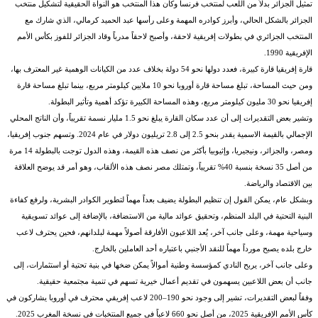
تمثيل الجزائر بدلاً من اللعب لمنتخب فرنسا وكان هذا المنتخب هو النواة الحقيقية لتشكيل منتخب
الجزائر بالشكل الحالي، وأبرز كوادره المهمة وعلى رأسها عبد الحميد كرمالي، الذي شارك مع
المنتخب الجزائري في بطولات إفريقية لاحقة، وأصبح لاحقاً مدرباً وقاد الجزائر للفوز بكأس الأمم
الإفريقية 1990.
قارة إفريقيا قارة كبيرة، فعدد دولها نحو 54 دولة بخلاف عدد من الكيانات الوهمية غير المعترف بها،
ومن حيث المساحة، تبلغ مساحة قارة أوروبا نحو 10 ملايين كيلومتر مربع، بينما تبلغ مساحة قارة
إفريقيا نحو 30 مليون كيلومتر مربع، وهذه المساحة الكبيرة تؤكد أهمية وتأثير البطولة.
وتشير بعض التقديرات إلى أن عدد سكان القارة يبلغ نحو 1.5 مليار نسمة تقريباً، وأن الناتج المحلي
الإجمالي بالقيمة الاسمية يقدر بنحو 2.5 إلى 2.8 تريليون دولار في عام 2024. وتسهم جنوب إفريقيا،
ومصر، والجزائر، ونيجيريا، وإثيوبيا بأكثر من نصف هذه القيمة، وهذه الدول توجت بالبطولة 14 مرة
من أصل 35 نسخة بنسبة 40% تقريباً، وتمتلك مصر نصف هذه الألقاب، وهو أمر قد يوضح العلاقة
بين الاقتصاد والرياضة.
وبشكل عام، يمكن القول إن تنظيم البطولة يضيف بعداً مهماً لتطوير الكوادر البشرية، ولرفع كفاءة
البنية التحتية في البلد المنظم، وتحقيق عوائد مالية من الاستضافة، بالإضافة إلى عوائد تسويقية
وسياحية مهمة، وعلى جانب آخر، يُعد اللاعبون الأفارقة أصولاً مهمة لبلدانهم، فحين يحترف لاعب
خارج بلده يصبح مورداً مهماً للنقد الأجنبي باعتباره أحد العاملين بالخارج.
وعلى جانب آخر، يربح النادي كمؤسسة وطنية أموالاً يمكن ضخها في بنية تحتية أو استثمارات، إلى
جانب أن بعض اللاعبين يسهمون في تقديم أعمال خيرية تسهم في تنمية مجتمعية حقيقية.
وفقاً لبعض التقديرات، تشير إلى وجود نحو 190–200 لاعب إفريقي محترف في أوروبا يشاركون في
كأس الأمم الإفريقية 2025، من أصل نحو 660 لاعباً في جميع المنتخبات في نسخة المغرب 2025.