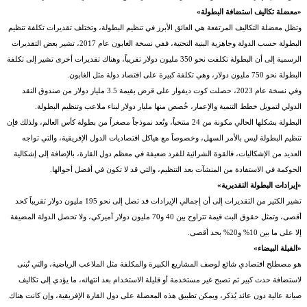
«معضلة تكاليف استضافة البطولة»
وتظل معضلة التكاليف المرتفعة هي العائق الأبرز في تنظيم البطولة، وتختلف تقديرات تكلفة تنظيم
البطولة حسب الدولة وجاهزية البنية التحتية، ففي نسخة الغابون عام 2017، تشير بعض التقديرات
الرسمية إلى أن البطولة تكلفت نحو 350 مليون دولار تقريباً، وهناك تقديرات أخرى تشير إلى تكلفة
البطولة نحو 750 مليون دولار، وهي تكلفة كبيرة على اقتصاد دولة مثل الغابون.
وفي نسخة عام 2023، حصلت كوت ديفوار على قرض بقيمة 3.5 مليار دولار من صندوق النقد
الدولي لتمويل خطط التنمية والإعمار، خُصص منها مليار دولار لبناء ملاعب وتنظيم البطولة.
البطولة بشكلها الحالي مكونة من 24 منتخباً، وتُعد نموذجاً مصغراً من بطولة كأس العالم، ولذلك فإن
تنظيم البطولة ليس بالأمر السهل، وخصوصاً مع هياكل اقتصاديات الدول الإفريقية، والتي تواجه
العديد من الإشكاليات، فالقوة الشرائية للفرد ضعيفة في معظم دول القارة، بالإضافة إلى إشكالية
الحوكمة في الاستفادة من المنشآت بعد التنظيم، والتي قد لا تكون في أفضل أحوالها.
«إيرادات البطولة التقديرية»
تشير الكثير من التقديرات إلى أن إجمالي الإيرادات قد تصل إلى نحو 195 مليون دولار تقريباً كحد
أقصى، وتمثل حقوق البث قيمة تتراوح بين 40 و70 مليون دولار أميركي، ولا تحصل الدولة المضيفة
إلا على ما بين 10% و20% بحد أقصى.
«الفيلة البيضاء»
هو مصطلح اقتصادي شائع لوصف المشاريع الكبيرة والمكلفة مثل الملاعب الرياضية، والتي تُبنى
لاستضافة حدث كبير ثم تصبح غير مستخدمة أو قليلة الاستخدام بعد انتهائه، ما يؤدي إلى تكاليف
صيانة عالية دون عائد يُذكر، ويمكن تطبيق هذه المعضلة على دول القارة الإفريقية، وإن كانت هناك