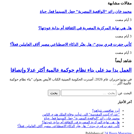
مقالات مشابهة
محمد خان رائد “الواقعية المصرية” جعل السينما فعل حياة
هل هي نهاية المركزية المصرية في الثقافة أم بداية عودتها؟
كأني حفرت قبري بيدي”: هل يغيّر الذكاء الاصطناعي مصير آلاف العاملين فعلاً؟
شاهد أيضاً
العمل يدا بيد على بناء نظام حوكمة عالمية أكثر عدلا وإنصافا
في يونيو/حزيران عام 2026، أصدرت الحكومة الصينية الكتاب الأبيض بعنوان “بناء نظام حوكمة
عالمية أكثر …
البحث عن:
آخر الأخبار
أبرز منافسي نتنياهو؟
“عذراء كينت المقدسة” التي تنبأت بوفاة الملك هنري الثامن
محمد خان رائد “الواقعية المصرية” جعل السينما فعل حياة
هل هي نهاية المركزية المصرية في الثقافة أم بداية عودتها؟
كأني حفرت قبري بيدي”: هل يغيّر الذكاء الاصطناعي مصير آلاف العاملين فعلاً؟
Publishers of
24 Hours Magazine