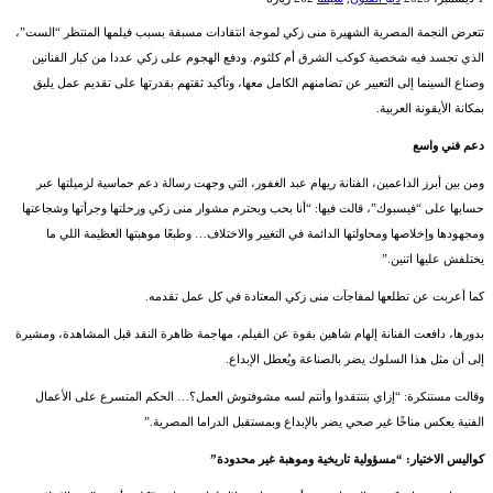
تتعرض النجمة المصرية الشهيرة منى زكي لموجة انتقادات مسبقة بسبب فيلمها المنتظر “الست”،
الذي تجسد فيه شخصية كوكب الشرق أم كلثوم. ودفع الهجوم على زكي عددا من كبار الفنانين
وصناع السينما إلى التعبير عن تضامنهم الكامل معها، وتأكيد ثقتهم بقدرتها على تقديم عمل يليق
بمكانة الأيقونة العربية.
دعم فني واسع
ومن بين أبرز الداعمين، الفنانة ريهام عبد الغفور، التي وجهت رسالة دعم حماسية لزميلتها عبر
حسابها على “فيسبوك”، قالت فيها: “أنا بحب وبحترم مشوار منى زكي ورحلتها وجرأتها وشجاعتها
ومجهودها وإخلاصها ومحاولتها الدائمة في التغيير والاختلاف… وطبعًا موهبتها العظيمة اللي ما
يختلفش عليها اتنين.”
كما أعربت عن تطلعها لمفاجآت منى زكي المعتادة في كل عمل تقدمه.
بدورها، دافعت الفنانة إلهام شاهين بقوة عن الفيلم، مهاجمة ظاهرة النقد قبل المشاهدة، ومشيرة
إلى أن مثل هذا السلوك يضر بالصناعة ويُعطل الإبداع.
وقالت مستنكرة: “إزاي بتنتقدوا وأنتم لسه مشوفتوش العمل؟… الحكم المتسرع على الأعمال
الفنية يعكس مناخًا غير صحي يضر بالإبداع وبمستقبل الدراما المصرية.”
كواليس الاختيار: “مسؤولية تاريخية وموهبة غير محدودة”