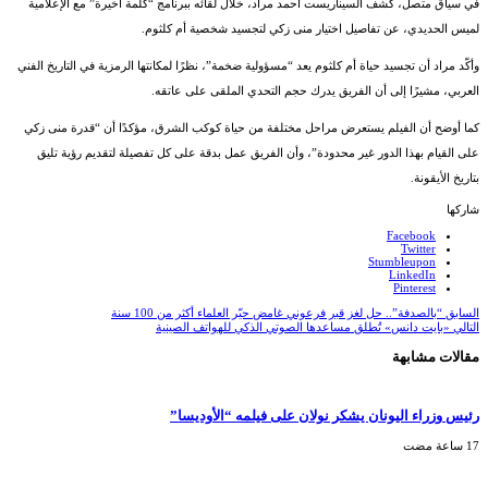
في سياق متصل، كشف السيناريست أحمد مراد، خلال لقائه ببرنامج “كلمة أخيرة” مع الإعلامية
لميس الحديدي، عن تفاصيل اختيار منى زكي لتجسيد شخصية أم كلثوم.
وأكّد مراد أن تجسيد حياة أم كلثوم يعد “مسؤولية ضخمة”، نظرًا لمكانتها الرمزية في التاريخ الفني
العربي، مشيرًا إلى أن الفريق يدرك حجم التحدي الملقى على عاتقه.
كما أوضح أن الفيلم يستعرض مراحل مختلفة من حياة كوكب الشرق، مؤكدًا أن “قدرة منى زكي
على القيام بهذا الدور غير محدودة”، وأن الفريق عمل بدقة على كل تفصيلة لتقديم رؤية تليق
بتاريخ الأيقونة.
شاركها
Facebook
Twitter
Stumbleupon
LinkedIn
Pinterest
السابق
“بالصدفة”.. حل لغز قبر فرعوني غامض حيّر العلماء أكثر من 100 سنة
التالي
«بايت دانس» تُطلق مساعدها الصوتي الذكي للهواتف الصينية
مقالات مشابهة
رئيس وزراء اليونان يشكر نولان على فيلمه “الأوديسا”