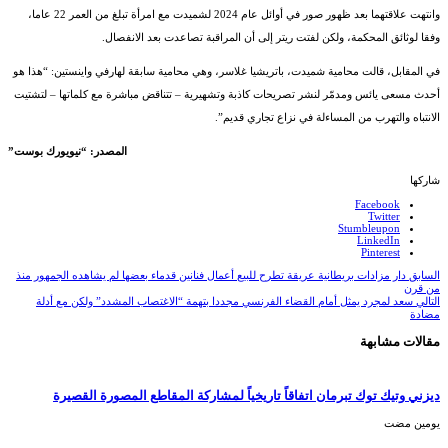
وانتهت علاقتهما بعد ظهور صور في أوائل عام 2024 لشميدت مع امرأة تبلغ من العمر 22 عاما،
وفقا لوثائق المحكمة، ولكن لفتت ريتر إلى أن المراقبة تصاعدت بعد الانفصال.
في المقابل، قالت محامية شميدت، باتريشيا غلاسر، وهي محامية سابقة لهارفي واينستين: “هذا هو
أحدث مسعى يائس ومدمّر لنشر تصريحات كاذبة وتشهيرية – تتناقض مباشرة مع كلماتها – لتشتيت
الانتباه والتهرب من المساءلة في نزاع تجاري قديم”.
المصدر: “نيويورك بوست”
شاركها
Facebook
Twitter
Stumbleupon
LinkedIn
Pinterest
السابق
دار مزادات بريطانية عريقة تطرح للبيع أعمال فنانين قدماء بعضها لم يشاهده الجمهور منذ
من قرن
التالي
سعد لمجرد يمثل أمام القضاء الفرنسي مجددا بتهمة “الاغتصاب المشدد” ولكن مع أدلة
مضادة
مقالات مشابهة
ديزني وتيك توك تبرمان اتفاقاً تاريخياً لمشاركة المقاطع المصورة القصيرة
‏يومين مضت