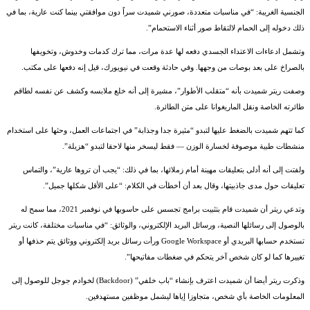
الجنسية الغريبة: “في مناسبات متعددة، صورني شميدت سراً دون موافقتي بينما كنت عارية، بما في
ذلك دخوله إلى الحمام لالتقاط صور أثناء الاستحمام”.
وتشمل ادعاءات الاعتداء الجسدي دفعه لها عدة مرات، مما ترك كدمات وخدوش، وتخويفها
بالصراخ على بعد بوصات من وجهها. وفي حادثة وقعت في نيويورك، قيل إنه دفعها على مكتب.
وصفت ريتر شميدت بأنه “متقلب الأطوار”، مشيرة إلى أنه خلع ملابسه وكشف عن نفسه لطاقم
طائرته الخاصة ونقل الماريغوانا على متن الطائرة.
كما تتهم شميدت بالضغط عليها لتبدو “مثيرة جدا وجذابة” في اجتماعات العمل، وحثها على استخدام
منشطات طبية موصوفة لخسارة الوزن — فقط ليسخر منها لاحقا لتبدو “هزيلة”.
ولفتت إلى أنه أدلى بتعليقات مهينة أمام زملائها، بما في ذلك: “يجب أن تروها عارية”، والتماس
تعليقات حول مدى جاذبيتها، وقال بعد أن أخطأت في الكلام: “على الأقل شكلها جميل”.
وتدعي ريتر أن شميدت قام بتثبيت برامج تجسس على حاسوبها في نوفمبر 2021، مما سمح له
بالوصول إلى رسائلها النصية، ورسائل البريد الإلكتروني، والوثائق: “في مناسبات مختلفة، كانت ريتر
تستخدم حسابها البريدي أو Google Workspace ورأت رسائل بريد إلكتروني ووثائق يتم حذفها أو
تغييرها كما لو كان شخص آخر يتحكم في ضغطات مفاتيحها”.
وذكرت ريتر أيضا أن شميدت اعترف بإنشاء “باب خلفي” (Backdoor) لخوادم جوجل للوصول إلى
المعلومات الخاصة بأي شخص، متجاوزا إياها ليشمل موظفين مستهدفين.