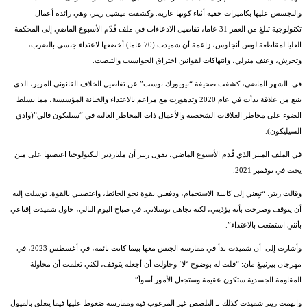
والتجسس عليها بكاميرات خفية أثناء كونها عارية. وكشفت ميشيل ريتر، وهي رائدة أعمال
تكنولوجية تبلغ من العمر 31 عاما، تفاصيل الادعاءات في ملف قُدّم الأسبوع الماضي إلى المحكمة
العليا لمقاطعة لوس أنجلوس، زاعمة أن شميدت (70 عاما) أخضعها لاعتداء جنسي بالضرب،
وتحرش، وعنف منزلي، وانتهاكات لقوانين اختراق الحواسيب والتنصت.
في الشهر الماضي، كشفت صحيفة “نيويورك بوست” عن تفاصيل الخلاف القانوني المرير، الذي
ينبع من علاقة بدأت في عام 2020 وتدهورت مع مزاعم بالاعتداء والخيانة المؤسسية، مما يسلط
الضوء على مخاطر العلاقات الشخصية والأعمال ذات المخاطر العالية في “سيليكون فالي”(وادي
السيليكون).
في الملف المثير الذي قُدم الأسبوع الماضي، تقول ريتر أن ملياردير التكنولوجيا اغتصبها على متن
يخت في نوفمبر 2021.
وقالت ريتر: “تبِعني إلى كابينة الاستحمام، ودفعني بقوة نحو الحائط، واغتصبني بالقوة. توسلت إليه
أن يتوقف وصرخت بأنه يؤذيني، لكنه تجاهل توسلاتي. في صباح اليوم التالي، حاول شميدت إقناعي
بأنني استمتعت بالاعتداء”.
وأشارت إلى أن شميدت بدأ في ممارسة الجنس معها بينما كانت نائمة، في أغسطس 2023، في
مهرجان بيرنينغ مان: “قلت له بوضوح ‘لا’ وحاولت أن أجعله يتوقف، لكني تعلمت أن محاولة
المقاومة الجسدية ستكون عقيمة وستجعل الأمور أسوأ”.
واتهمت ريتر شميدت كذلك بـ التلصص غير المرغوب فيه وممارسة ضغوط عليها فيما يتعلق بالميول