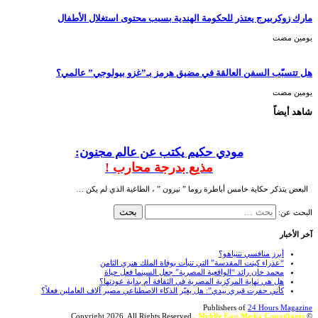
مارك زوكربيرج يعتذر للحكومة الهندية بسبب محتوى استغلال الأطفال
‏يومين مضت
هل تتسبّب السفن العالقة في مضيق هرمز بـ”غزو بيولوجي” عالمي؟
‏يومين مضت
شاهد أيضاً
مودي حكيم يكتب عن عالم مجنون:
مذيع بدرجة محارب !
البعض يتذكر حكاية خامس أباطرة روما ” نيرون ” ، الطاغية الذي لم يكن …
البحث عن:
آخر الأخبار
أبرز منافسي نتنياهو؟
“عذراء كينت المقدسة” التي تنبأت بوفاة الملك هنري الثامن
محمد خان رائد “الواقعية المصرية” جعل السينما فعل حياة
هل هي نهاية المركزية المصرية في الثقافة أم بداية عودتها؟
كأني حفرت قبري بيدي”: هل يغيّر الذكاء الاصطناعي مصير آلاف العاملين فعلاً؟
Publishers of
24 Hours Magazine
Middle East Media Consultants
© Copyright 2026, All Rights Reserved ,