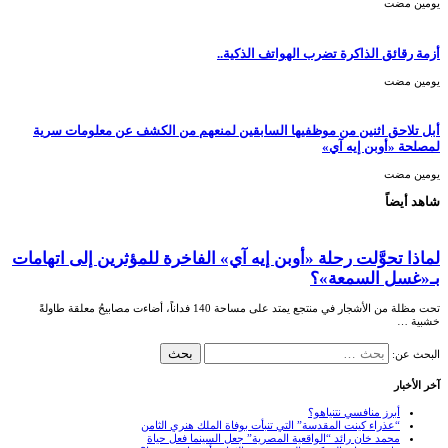
‏يومين مضت
أزمة رقائق الذاكرة تضرب الهواتف الذكية..
‏يومين مضت
أبل تلاحق اثنين من موظفيها السابقين لمنعهم من الكشف عن معلومات سرية
لمصلحة «أوبن إيه آي»
‏يومين مضت
شاهد أيضاً
لماذا تحوَّلت رحلة «أوبن إيه آي» الفاخرة للمؤثرين إلى اتهامات
بـ«غسل السمعة»؟
تحت مظلة من الأشجار في منتجع يمتد على مساحة 140 فداناً، أضاءت مصابيحُ معلقة طاولةً
خشبية …
البحث عن:
آخر الأخبار
أبرز منافسي نتنياهو؟
“عذراء كينت المقدسة” التي تنبأت بوفاة الملك هنري الثامن
محمد خان رائد “الواقعية المصرية” جعل السينما فعل حياة