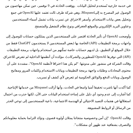
في خدمة خارجية تُستخدم لتحليل البيانات . ووقعت الحادثة في 9 نوفمبر، حين تمكن مهاجمون من
الوصول غير المصرح به إلىMixpanel، وهي شركة طرف ثالث تعتمد عليها OpenAI في جمع
وتحليل بعض بيانات الاستخدام. وأسفر الاختراق عن تسرب بيانات تشمل أسماء المستخدمين
وعناوين البريد الإلكتروني والموقع الجغرافي ونوع نظام التشغيل والمتصفح.
وأوضحت OpenAI أن تأثير الحادثة اقتصر على المستخدمين الذين يمتلكون حسابات للوصول إلى
واجهات برمجة التطبيقات (API) الخاصة بها (بعض المستخدمين لا يستخدمون ChatGPT فقط من
خلال الموقع أو التطبيق، بل لديهم حسابات خاصة تمكّنهم من استخدام واجهات برمجة التطبيقات
(API) التي توفرها OpenAI للمطورين والشركات)، مؤكدة أن أنظمتها الداخلية لم تتعرض للاختراق.
وقالت الشركة في منشور على مدونتها: “لم يكن هذا اختراقا لأنظمة OpenAI”، مشددة على أن
محتوى المحادثات وطلبات واجهة برمجة التطبيقات وبيانات الاستخدام وكلمات المرور ومفاتيح
الوصول وبيانات الدفع والوثائق الحكومية لم تتعرض لأي كشف أو تسريب.
كما أكدت أنها باشرت تحقيقا أمنيا واسعا في الحادث، وأنها أزالت Mixpanel من خدماتها الإنتاجية.
كما أشارت إلى عدم وجود أي دليل على إساءة استخدام البيانات حتى الآن، لكنها حذرت من احتمال
استغلالها في هجمات التصيد الاحتيالي أو الهندسة الاجتماعية، داعية المستخدمين إلى توخي الحذر
من الرسائل أو الروابط المشبوهة.
وقالت OpenAI: “إن أمن وخصوصية منتجاتنا يمثلان أولوية قصوى، ونؤكد التزامنا بحماية معلوماتكم
والتصرف بشفافية عند ظهور أي مشكلات”.