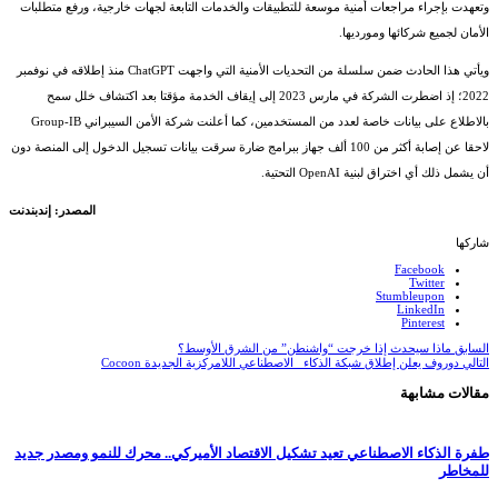
وتعهدت بإجراء مراجعات أمنية موسعة للتطبيقات والخدمات التابعة لجهات خارجية، ورفع متطلبات
الأمان لجميع شركائها ومورديها.
ويأتي هذا الحادث ضمن سلسلة من التحديات الأمنية التي واجهت ChatGPT منذ إطلاقه في نوفمبر
2022؛ إذ اضطرت الشركة في مارس 2023 إلى إيقاف الخدمة مؤقتا بعد اكتشاف خلل سمح
بالاطلاع على بيانات خاصة لعدد من المستخدمين، كما أعلنت شركة الأمن السيبراني Group-IB
لاحقا عن إصابة أكثر من 100 ألف جهاز ببرامج ضارة سرقت بيانات تسجيل الدخول إلى المنصة دون
أن يشمل ذلك أي اختراق لبنية OpenAI التحتية.
المصدر: إندبندنت
شاركها
Facebook
Twitter
Stumbleupon
LinkedIn
Pinterest
السابق
ماذا سيحدث إذا خرجت “واشنطن” من الشرق الأوسط؟
التالي
دوروف يعلن إطلاق شبكة الذكاء الاصطناعي اللامركزية الجديدة Cocoon
مقالات مشابهة
طفرة الذكاء الاصطناعي تعيد تشكيل الاقتصاد الأميركي.. محرك للنمو ومصدر جديد
للمخاطر