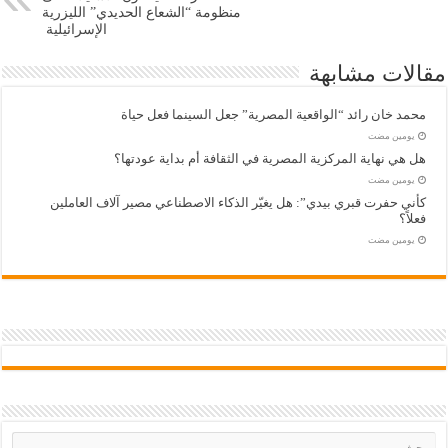
منظومة “الشعاع الحديدي” الليزرية
الإسرائيلية
مقالات مشابهة
محمد خان رائد “الواقعية المصرية” جعل السينما فعل حياة
‏يومين مضت
هل هي نهاية المركزية المصرية في الثقافة أم بداية عودتها؟
‏يومين مضت
كأني حفرت قبري بيدي”: هل يغيّر الذكاء الاصطناعي مصير آلاف العاملين
فعلاً؟
‏يومين مضت