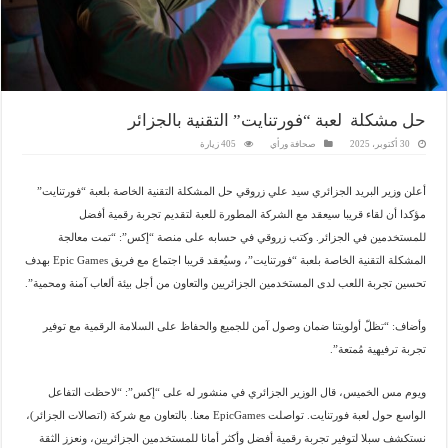
حل مشكلة لعبة “فورتنايت” التقنية بالجزائر
30 أكتوبر، 2025
صحافة ورأي
405 زيارة
أعلن وزير البريد الجزائري سيد علي زروقي حل المشكلة التقنية الخاصة بلعبة “فورتنايت”
مؤكدا أن لقاء قريبا سيعقد مع الشركة المطورة للعبة لتقديم تجربة رقمية أفضل
للمستخدمين في الجزائر. وكتب زروقي في حسابه على منصة “إكس”: “تمت معالجة
المشكلة التقنية الخاصة بلعبة “فورتنايت”، وسيُعقد قريبا اجتماع مع فريق Epic Games بهدف
تحسين تجربة اللعب لدى المستخدمين الجزائريين والتعاون من أجل بيئة ألعاب آمنة ومحمية”.
وأضاف: “تظلّ أولويتنا ضمان وصول آمن للجميع والحفاظ على السلامة الرقمية مع توفير
تجربة ترفيهية مُمتعة”.
ويوم مس الخميس، قال الوزير الجزائري في منشور له على “إكس”: “لاحظت التفاعل
الواسع حول لعبة فورتنايت. تواصلت EpicGames معنا. بالتعاون مع شركة (اتصالات الجزائر)،
نستكشف سبلا لتوفير تجربة رقمية أفضل وأكثر أمانا للمستخدمين الجزائريين، ونعزز الثقة