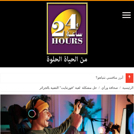
أبرز منافسي نتنياهو؟
الرئيسية
/
صحافة ورأي
/
حل مشكلة لعبة “فورتنايت” التقنية بالجزائر