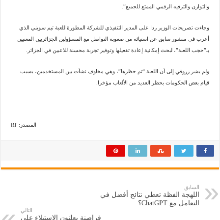
والتوازن والترفيه الرقمي الممتع للجميع”.
وجاءت تصريحات الوزير ردا على المدير التنفيذي للشركة المطورة للعبة تيم سويني الذي
أعرب في منشور سابق عن استيائه من صعوبة التواصل مع المسؤولين الجزائريين المعنيين
بـ”حجب اللعبة”، لبحث إمكانية إعادة تفعيلها وتوفير تجربة محسنة للاعبين في الجزائر.
ولم يشر زروقي إلى أن اللعبة “تم حظرها”، وهي مخاوف نشأت بين المستخدمين، بسبب
قيام بعض الحكومات بحظر العديد من الألعاب مؤخرا.
المصدر: RT
السابق
اللهجة الفظة تعطي نتائج أفضل في
التعامل مع ChatGPT؟
التالي
قراصنة يعلنون الاستيلاء على