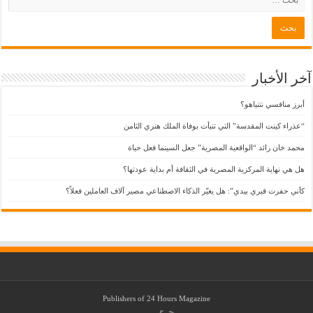
آخر الأخبار
أبرز منافسي نتنياهو؟
“عذراء كينت المقدسة” التي تنبأت بوفاة الملك هنري الثامن
محمد خان رائد “الواقعية المصرية” جعل السينما فعل حياة
هل هي نهاية المركزية المصرية في الثقافة أم بداية عودتها؟
كأني حفرت قبري بيدي”: هل يغيّر الذكاء الاصطناعي مصير آلاف العاملين فعلاً؟
Publishers of
24 Hours Magazine