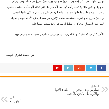
تهجيرَ أهلها. حتى الذين يُمنحون الخروجَ طواعية يوجد نصٌّ صريحٌ في خطة توني بلير أن
يعودوا لو قرَّروا ذلك ولا تصادر أملاكُهم. كما أنَّ إسرائيل التي تعتقد أنَّها ضيَّقت على «حماس»
واقتربت من مخابئها وأنفاقِها بعد بدء عملية الهجوم على مدينة غزة، الآن عليها التوقفُ
وإطلاقُ سراح نحو ألفي فلسطيني، مقابلَ الإفراجِ عن بقيةِ الرهائنِ الأحياءِ منهم والأموات.
ليس هذا بالانتصارِ الذي كانَ يخطط له نتنياهو، وقد ينعكسُ سلباً عليه.
الأملُ كبيرٌ في أنَّنا نشهدُ نهايةَ الحربِ حتى مع وجودِ أقطابٍ رافضةٍ حماسيةٍ ونتنياهوية.
عن جريدة الشرق الأوسط
السابق
سارتر ودي بوفوار… اللقاء الأول
والارتباط الأبدي بلا حب
التالي
أولويات