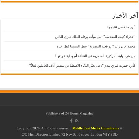
آخر الأخبار
أبرز منافسي نتنياهو؟
“عذراء كينت المقدسة” التي تنبأت بوفاة الملك هنري الثامن
محمد خان رائد “الواقعية المصرية” جعل السينما فعل حياة
هل هي نهاية المركزية المصرية في الثقافة أم بداية عودتها؟
كأني حفرت قبري بيدي”: هل يغيّر الذكاء الاصطناعي مصير آلاف العاملين فعلاً؟
Publishers of
24 Hours Magazine
Middle East Media Consultants
© Copyright 2026, All Rights Reserved ,
C/O First Directors Limited 72 NewBond street, London WIY 9DD