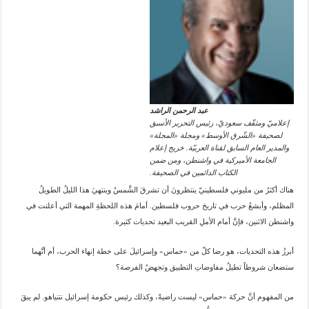
عبد الرحمن الراشد
إعلاميّ ومثقّف سعوديّ، رئيس التحرير الأسبق
لصحيفة «الشّرق الأوسط» ومجلة «المجلة»
والمدير العام السابق لقناة العربيّة. خريج إعلام
الجامعة الأميركية في واشنطن، ومن ضمن
الكتاب الدائمين في الصحيفة.
هناك أكثرُ من مليوني فلسطينيّ ينتظرونَ أن تشرقَ الشَّمسُ وينتهيَ هذا الليلُ الطويلُ
المظلم، وأبشعُ حرب في تاريخ حروب فلسطين. أمامَ هذه اللحظةِ المهمة التي أعلنت في
واشنطن الاثنين، فإنَّ أمام الأملِ القريب البعيد تحديات كثيرة.
أبرزُ هذه التحديات، هو رضا كلّ من «حماس» وإسرائيلَ على خطة إنهاء الحرب، أم أنَّهما
ستضعان شروطاً تطيلُ مفاوضاتِ التطبيق وتجهضُ الفرصة؟
من المفهوم أنَّ حركة «حماس» ليست راضيةً، وكذلك رئيس حكومة إسرائيل نتنياهو. لم يبقَ