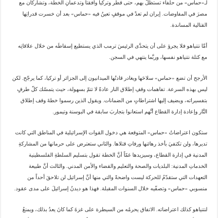
لـ«حماس» من حلفاء تستظلُّ بهم، حتى قطر وتركيا وافقتا وتدعمانِ الخطة، وتشاركان مع
مصرَ في المفاوضات. إيران لم تعدْ في موقفٍ تعينُ فيه «حماس» بعد أن خسرت قدراتِها
القتالية المساندة.
أمَّا نتنياهو فلا يجرؤ على أن يتحدَّى الرئيسَ ترمب الذي يستطيع إسقاطَه من خلال علاقاتِه
مع كتلة نتنياهو نفسها، وربَّما ينتهي في السجن.
الأرجح أن تضع «حماس» سلاحَها ويغادر قادتُها الميدانيون إلى الجزائر أو تركيا، كما يرجّح. لكن
ليس بهذه السرعة. تفاهمات وقفِ إطلاق النار عادةً لا تتمّ بسهولة، حيث يتمسّك كلّ طرفٍ
بتفسيراته، ويضيف إليها اشتراطاتٍ من الضمانات. ويقول الذين رسموا خطةَ وقف إطلاق
النَّار وإعادة إدارة القطاع أنَّهم استعانوا بتجاربَ سابقة في البوسنة وتيمور.
ستكون اعتراضاتُ «حماس» المتوقعة هي دخول القوات الإسرائيلية في المناطق التي كانت
تديرها، ولن تكتفيَ بأخذ رهائنها ورفاتِ قتلاها. والثاني ستعترض على حرمانها من المشاركةِ
المدنية في إدارة القطاع، وسيزيدها غمّاً أنَّ الخطة تقول بتسليم السلطةِ الفلسطينية
الخدماتِ المدنية: البلديات والصحة والتعليم والقضاء والأمن المدني. والثالث أنَّ طبيعة
التعهدات التي ستقدّمُ للحركة ليست واضحةً والتي منها أنَّ إسرائيل لن تلاحقَ أحداً من
منسوبي «حماس» وتصفّيه خلال السنوات المقبلة. فهذا هو ديدنُ إسرائيلَ على مدى عقود.
لنتنياهو كذلك اعتراضاته. الاتفاق يحرمُه من السيطرة على غزةَ كما كانَ يعدُ بذلك، ويمنعُ