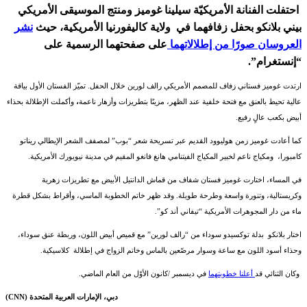
احتفلت
الفنانة الأمريكيّة
سيلينا غوميز ومنتج الموسيقى الأمريكي
بيني بلانكو بحفل زفافهما في ولاية كاليفورنيا الأمريكية، حيث
نشر
العروسان صورًا من إطلالاتهما
على صفحتهما الرسمية على
“إنستغرام”.
ارتدت غوميز فستاني زفاف للمصمم الأمريكي رالف لورين
خلال الحفل. تميّز الفستان الأول بياقة
عالية تحيط بالعنق مع فتحة خلفية عند الظهر، مزينًا بتطريزات وأزهار ناعمة
،
وأكملت الإطلالة بحذاء
أبيض بكعب عالٍ رفيع.
كما أعادت غوميز زمن هوليوود القديم عبر تسريحة شعر “بوب” لمصفف الشعر الإيطالي ريناتو
كامبورا،
ومكياج ناعم لخبير المكياج الفيتنامي هانغ فانغو المقيم في مدينة نيويورك الأمريكية
.
في المساء، اختارت غوميز فستان شفاف من قماش الدانتيل الأبيض مع تطريزات زهرية
وكريستالية، وتنورة واسعة وطرحة طويلة. وقد ظهر خاتم الخطوبة الماسي، وأقراط بشكل قطرة
ماء من
دار المجوهرات الأمريكية “تيفاني أند كو”.
اختار بلانكو بدلة توكسيدو سوداء من “رالف لورين” مع قميص أبيض اللون، وربطة عنق سوداء،
وحذاء أسود اللون مع ساعة وسوار مرصّعين بالماس وخاتم الزواج في إطلالة كلاسيكية.
وكان الثنائي قد
أعلنا خطوبتهما
في ديسمبر
/
كانون الأوّل من العام الماضي.
دبي، الإمارات العربية المتحدة (CNN)