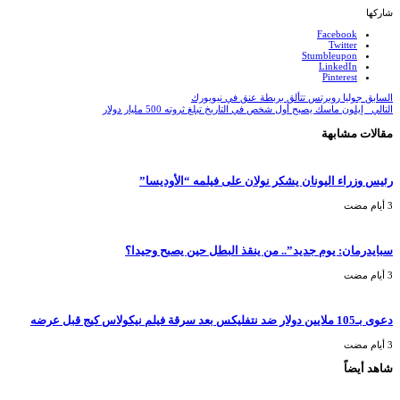
شاركها
Facebook
Twitter
Stumbleupon
LinkedIn
Pinterest
السابق
جوليا روبرتس تتألق بربطة عنق في نيويورك
التالي
إيلون ماسك يصبح أول شخص في التاريخ تبلغ ثروته 500 مليار دولار
مقالات مشابهة
رئيس وزراء اليونان يشكر نولان على فيلمه “الأوديسا”
سبايدرمان: يوم جديد”.. من ينقذ البطل حين يصبح وحيدا؟
دعوى بـ105 ملايين دولار ضد نتفليكس بعد سرقة فيلم نيكولاس كيج قبل عرضه
شاهد أيضاً