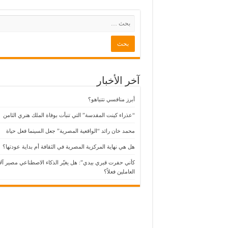
آخر الأخبار
أبرز منافسي نتنياهو؟
“عذراء كينت المقدسة” التي تنبأت بوفاة الملك هنري الثامن
محمد خان رائد “الواقعية المصرية” جعل السينما فعل حياة
هل هي نهاية المركزية المصرية في الثقافة أم بداية عودتها؟
كأني حفرت قبري بيدي”: هل يغيّر الذكاء الاصطناعي مصير آل
العاملين فعلاً؟