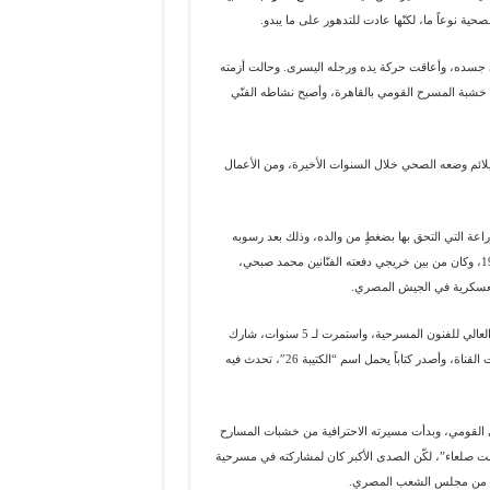
حية نوعاً ما، لكنّها عادت للتدهور على ما يبدو.
ة صحيّة تركت أثرها على جسده، وأعاقت حركة يده ورجله اليسرى. وحالت أزمته
خشبة المسرح القومي بالقاهرة، وأصبح نشاطه الفنّي
لائم وضعه الصحي خلال السنوات الأخيرة، ومن الأعمال
راسة في كلية الزراعة التي التحق بها بضغطٍ من والده، وذلك بعد رسوبه
لعامين، وقرر الانضمام للمعهد العالي للفنون المسرحية الذي تخرج منه في العام 1970، وكان من بين خريجي دفعته الفنّانين محمد صبحي،
 العسكرية في الجيش المصري.
وكان لفترة الخدمة العسكرية كبير الأثر في حياة لبيب، وبدأها فور تخرجه من المعهد العالي للفنون المسرحية، واستمرت لـ 5 سنوات، شارك
خلالها في حرب أكتوبر 1973، وقدّر له أن يكون ضمن صفوف كتيبة المشاة التي عبرت القناة، وأصدر كتاباً يحمل اسم “الكتيبة 26″، تحدث فيه
ي القومي، وبدأت مسيرته الاحترافية من خشبات المسارح
لت صلعاء”، لكّن الصدى الأكبر كان لمشاركته في مسرحية