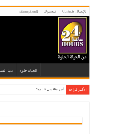
للإتصال Contacts
فيسبوك
sitemap(xml)
الحياة حلوة
دنيا الفن
الأكثر قراءة
أبرز منافسي نتنياهو؟