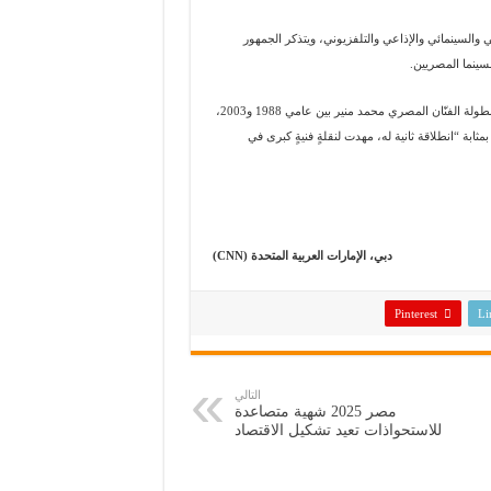
 بـنحو 400 عملاً، تنوعّت بين المسرحي والسينمائي والإذاعي والتلفزيوني، ويتذكر الجمهور
سينما المصريين.
ومن أهم الأعمال التي ساهمت في انتشار لبيب، مشاركته في مسرحية “الملك” من بطولة الفنّان المصري محمد منير بين عامي 1988 و2003،
 إلى جانب الزعيم عادل إمام، بمثابة “انطلاقة ثانية له، مهدت لنقلةٍ فنيةٍ كبرى في
دبي، الإمارات العربية المتحدة (CNN)
Pinterest
Li
التالي
مصر 2025 شهية متصاعدة
للاستحواذات تعيد تشكيل الاقتصاد