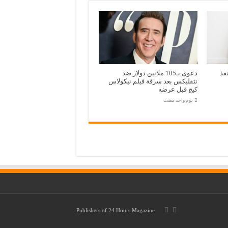
قذ
دعوى بـ105 ملايين دولار ضد
نتفليكس بعد سرقة فيلم نيكولاس
كيج قبل عرضه
‏يوم واحد مضت
Publishers of
24 Hours Magazine