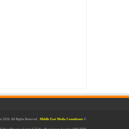
Middle East Media Consultants
© Copyright 2026, All Rights Reserved ,
O First Directors Limited 72 NewBond street, London WIY 9DD