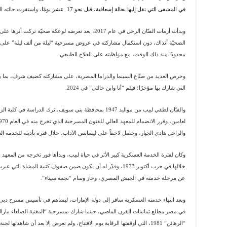
في المشفى التي نقل إليها بحالة إسعافية، قبل نحو 17 عشر يومًا
، واستقرت حالته الص
وبدأت أزمات الفنّان الرحل في عام 2017، بعد تعرضه لوعك
الصحيّة آنذاك، دون استكمال مشاركته في عروض مسرحية “ليلة من ألف ليلة” على 
محدودًا منذ ذلك الوقت، مع مواظبته على العلاج الطبيعي.
وحرص العديد من صنّاع السينما والدراما المصرية، على مشاركته كضيف شرف، بما ي
التي شارك بها مؤخرًا؛ فيلم “أنا وابن خالتي” في 2024.
والفنّان لطفي لبيب من مواليد 1947 بمحافظة بني سويف، ترك الد
والراحل هادي الجيار، وحصل لاحقاً على ليسانس الآداب، خلال فترة تأديته للخدمة
عن مرحلة خدمته في الجيش المصري، وحاز وسام “نجمة سيناء”.
وبعد انتهاء خدمته العسكرية سافر إلى دولة الإمارات، ليساهم في تأسيس مسرح دب
في مصر مطلع ثمانينات القرن الماضي، حينما شارك بمسرحية “المغنية الصلعاء مازا
“الرهائن” 1981، التي أوقفتها الرقابة يوم الافتتاح، ولم تعرض إلا بعد أن شاهدتها لجنة من مجلس الشعب المصري.