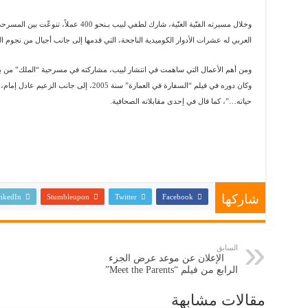
وخلال مسيرته الفنّية الغنّية، شارك لطفي لبيب
العربي له عشرات الأدوار الكوميدية الناجحة، التي قدمها إلى جانب أجيال من نجوم ال
وكان دوره في فيلم “السفارة في العمارة” سنة 2005،
حياته…”، كما قال في إحدى مقابلاته الصحافية.
شاركها
nkedIn
Stumbleupon
Twitter
Facebook
السابق
الإعلان عن موعد عرض الجزء
الرابع من فيلم “Meet the Parents”
مقالات مشابهة