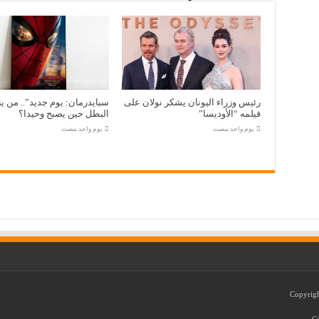
رئيس وزراء اليونان يشكر نولان على
سبايدرمان: يوم جديد”.. من ين
فيلمه “الأوديسا”
البطل حين يصبح وحيدا؟
‏يوم واحد مضت
‏يوم واحد مضت
C/