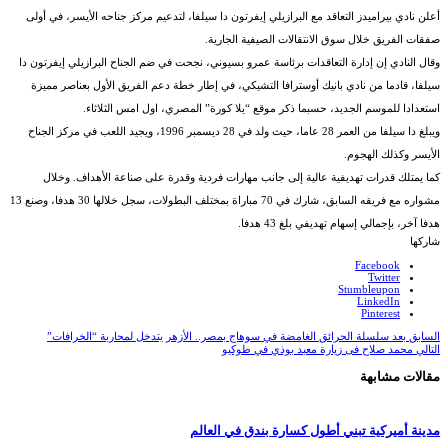
أعلن نادي بيراميدز التعاقد مع البرازيلي إيفرتون دا سيلفا، لتدعيم مركز جناحه الأيسر، في أولى
صفقات الفريق خلال سوق الانتقالات الصيفية الجارية.
وقال النادي إن إدارة التعاقدات برئاسة عمرو بسيوني، نجحت في ضم الجناح البرازيلي إيفرتون دا
سيلفا، قادما من نادي بانيك أوسترافا التشيكي، في إطار خطة دعم الفريق الأول بعناصر مميزة
استعدادا للموسم الجديد، حسبما ذكر موقع “يلا كورة” المصري، اول امس الثلاثاء.
ويبلغ دا سيلفا من العمر 28 عاما، حيث ولد في 28 ديسمبر 1996، ويجيد اللعب في مركز الجناح
الأيسر وكذلك الهجوم.
كما يمتلك قدرات تهديفية عالية إلى جانب مهارات فردية وقدرة على صناعة الأهداف. وخلال
مشواره مع فريقه السابق، شارك في 70 مباراة بمختلف البطولات، سجل خلالها 30 هدفا، وصنع 13
هدفا آخر، بإجمالي إسهام تهديفي بلغ 43 هدفا.
شاركها
Facebook
Twitter
Stumbleupon
LinkedIn
Pinterest
السابق
بعد سلسلة الحرائق الغامضة في سوهاج بمصر.. الأزهر يتدخل لمحاربة “الخرافات”
التالي
محمد صلاح فى زيارة معبد بوذي في طوكيو
مقالات مشابهة
مدينة أميركية تبني أطول كسارة بندق في العالم