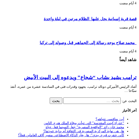
قصة قرية إسبانية يحل عليها الظلام مرتين في ليلة واحدة
محمد صلاح يوجه رسالة إلى الجماهير قبل وصوله إلى تركيا
شاهد أيضاً
ترامب يشيد بشاب “شجاع” ويدعوه إلى البيت الأبيض
أشاد الرئيس الأميركي دونالد ترامب، بجهود وقدرات فتى في السادسة عشرة من عمره، أنقذ
سبّاحا …
البحث عن:
آخر الأخبار
أبرز منافسي نتنياهو؟
“عذراء كينت المقدسة” التي تنبأت بوفاة الملك هنري الثامن
محمد خان رائد “الواقعية المصرية” جعل السينما فعل حياة
هل هي نهاية المركزية المصرية في الثقافة أم بداية عودتها؟
كأني حفرت قبري بيدي”: هل يغيّر الذكاء الاصطناعي مصير آلاف العاملين فعلاً؟