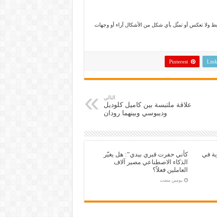
تمثّل آراء الكاتب فقط ولا تعكس أو تمثّل بأي شكل من الأشكال آراء أو وجهات
Pinterest
Link
التالي
علاقة ملتبسة بين كاميل كلوديل
وديبوسي وبينهما رودان
ية في
كأني حفرت قبري بيدي”: هل يغيّر
الذكاء الاصطناعي مصير آلاف
العاملين فعلاً؟
‏يومين مضت