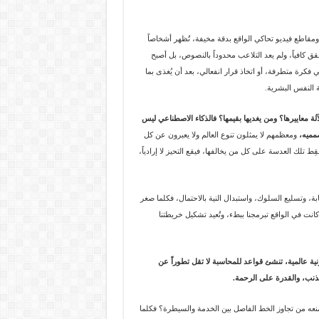
قاطع فيديو تحاكي الواقع بدقة مخيفة، تُظهر أشخاصاً
قق كافياً، ولم يعد التلاعب محدوداً بالنصوص، بل أصبح
ي فكرة متطرفة، أو اتخاذ قرار انفعالي، بعد أن يُغذى بما
ة النفس البشرية.
ة معاييرها؟ ومن يغديها بقيمها؟ فالذكاء الاصطناعي ليس
صمميه،
ومعظمهم لا يمثلون تنوع العالم ولا يعبرون عن كل
ط تلك العدسة على كل من يخالفها، فيقع التحيز لا إرادياً،
بة، وتسليع السلوك، واستبدال النية بالاحتمال، فكلما صغر
كانت في الواقع تبرمجنا ببطء، وتُعيد تشكيل خريطتنا
نية عالمية، تنشئ قواعد للمحاسبة لا تقل تطوراً عن
بالذنب، والقدرة على الرحمة.
منعه من تجاوز الخط الفاصل بين الخدمة والسيطرة؟ فكلما