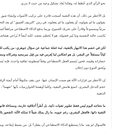
نحو الرأي الذي خُطط له، وهكذا يُعاد تشكيل وعيه من حيث لا يدري.
بل الأخطر من ذلك، أن هذه التقنية أصبحت قادرة على تركيب الأصوات وإنشاء صور وم
يقولون ما لم يقولوه، أو يفعلون ما لم يفعلوه، في زمن “التزييف العميق” لم يعد التح
مرئياً ومسموعاً وقادراً على تحريك الجموع، وربما يدفع الذكاء الاصطناعي مراهقاً لتبن
يُناسب حالته النفسية وما يُثير فضوله، هو لا يُخطئ بقصد، لكنه أيضاً لا يُراعي هشاش
لكن في خضم هذا الانبهار بالتقنية، ثمة غفلة جماعية عن سؤال جوهري: من يكتب للآل
كياناً مستقلاً عن البشر، بل هو انعكاس لما يُغرس فيه من قِبل مبرمجيه وشركاته وم
حضاراته وقيمه، فحين يُصمم العقل الاصطناعي وفقاً لمنظومة ثقافية واحدة، فإنه يُسقِ
ويُخنق التنوع دون إعلان.
إن الأخطر من قرارات الآلة هو صمت الإنسان عنها، حين يقف مكتوفاً أمام أتمتة الرقا
حجم التدخل البشري، اتسع هامش التبعية، وكلما أوهمتنا الخوارزميات بأنها “تفهمنا”، 
الذهنية.
ما نحتاجه اليوم ليس فقط تطوير تقنيات ذكية، بل أطراً أخلاقية حازمة، ومساءلة قانو
التقنية ذاتها، فالعقل البشري، رغم عيوبه، ما زال يملك شيئاً لا تملكه الآلة: الشعور 
فالسؤال لم يعد: ماذا يستطيع الذكاء الاصطناعي أن يفعل؟ بل: من يضبط إيقاعه، وي