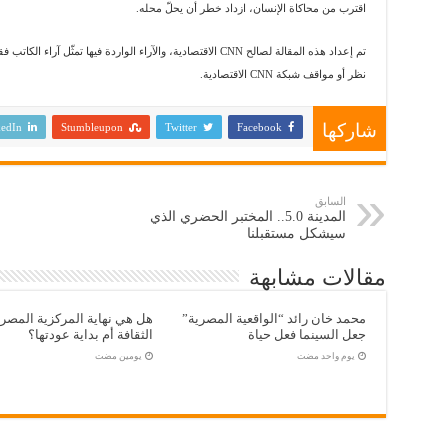
اقترب من محاكاة الإنسان، ازداد خطر أن يحلّ محله.
تم إعداد هذه المقالة لصالح CNN الاقتصادية، والآراء الواردة فيها 
نظر أو مواقف شبكة CNN الاقتصادية.
شاركها
edIn
Stumbleupon
Twitter
Facebook
السابق
المدينة 5.0.. المختبر الحضري الذي
سيشكل مستقبلنا
مقالات مشابهة
محمد خان رائد “الواقعية المصرية”
هل هي نهاية المركزية المصر
جعل السينما فعل حياة
الثقافة أم بداية عودتها؟
‏يوم واحد مضت
‏يومين مضت