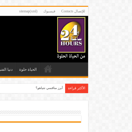
للإتصال Contacts
فيسبوك
sitemap(xml)
الحياة حلوة
دنيا الفن
الأكثر قراءة
أبرز منافسي نتنياهو؟