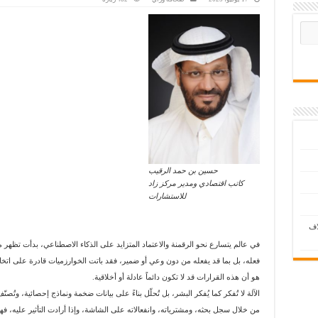
حسين بن حمد الرقيب
كاتب اقتصادي ومدير مركز زاد
للاستشارات
اف
في عالم يتسارع نحو الرقمنة والاعتماد المتزايد على الذكاء الاصطناعي، بدأت تظهر 
فعله، بل بما قد يفعله من دون وعي أو ضمير، فقد باتت الخوارزميات قادرة على اتخا
هو أن هذه القرارات قد لا تكون دائماً عادلة أو أخلاقية.
الآلة لا تُفكر كما يُفكر البشر، بل تُحلّل بناءً على بيانات ضخمة ونماذج إحصائية، وتُص
من خلال سجل بحثه، ومشترياته، وانفعالاته على الشاشة، وإذا أرادت التأثير عليه، فهي