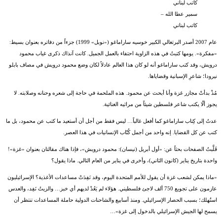
سمير عطا الله –
كاتب لبناني
عام 2007 أصدر البرتغالي الكبير خوسيه ساراماغو («نوبل» 1999) جزءاً من دفاتره بعنوان بسيط:
«مفكرة». يومها كتبتُ في هذه الزاوية احتفاء بالعمل الجميل. كانت آنذاك ذكرى غياب محمود
درويش، وقد كتب ساراماغو أنه لو كان هذا العالم عادلاً لكان وضع محمود درويش في مصاف بابلو
نيرودا؛ شاعرِ الإسبانية وقضاياها.
مُذْ بدأتْ مجازر غزة وأنا أبحث عن محمود. هذه الملحمة في حاجة إلى شعره وحنانه وصلابته. لا
يجوز ألّا يكتب شاعر فلسطين شيئاً من مراثيه الغنائية.
عدتُ إلى كِتاب ساراماغو كما أفعل غالباً… ليس فقط من أجل أن أستعيد ما كتب عن محمود، بل ما
كتب عن كل القضايا. إنه واحد من أجمل كُتّاب الإنسانيات في هذا العصر.
قَلَّبتُ الصفحات بحثاً عن: «أول أبريل (نيسان): محمود درويش»، فإذا هناك مقالتان بعنوان «غزة»!
واحدة بتاريخ يناير (كانون الثاني)، وأخرى في يناير من العام التالي. ماذا يقول؟
«ماذا يمكن لشعب غزة أن يقول للأمم المتحدة اليوم، وقد نَفِدَتْ مساعدات الأغذية؟ الإسرائيليون
عازمون على تجويع 750 ألف لاجئ فلسطيني. هؤلاء لم يَعُدْ لديهم أي خبز… والزيتُ نَفِد، والعدس
استُهلك؛ بسبب الحصار الإسرائيلي. ومنذ أسابيع والشاحنات الدولية حاملة المساعدات تنتظر أن
يسمح لها الجيش الإسرائيلي بالدخول إلى غزة»…