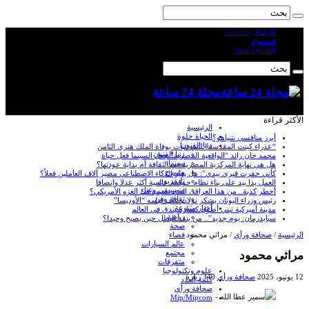
للإتصال Contacts
فيسبوك
sitemap(xml)
مجلة 24 ساعة
الأكثر قراءة
الرئيسية
الحياة حلوة
أبرز منافسي نتنياهو؟
دنيا الفنون
“عذراء كينت المقدسة” التي تنبأت بوفاة الملك هنري الثامن
دنيا الفنون
محمد خان رائد “الواقعية المصرية” جعل السينما فعل حياة
سينما
هل هي نهاية المركزية المصرية في الثقافة أم بداية عودتها؟
مسرح
كأني حفرت قبري بيدي”: هل يغيّر الذكاء الاصطناعي مصير آلاف العاملين فعلاً؟
تليفزيون
العمل يدا بيد على بناء نظام حوكمة عالمية أكثر عدلا وإنصافا
موسيقى وغناء
أخطر كذبة.. من هذا العراقي الذي تسبب في الغزو الأمريكي؟
ثقافة وفن
رئيس وزراء اليونان يشكر نولان على فيلمه “الأوديسا”
أخبار متنوعة
مدينة أميركية تبني أطول كسارة بندق في العالم
رياضة
سبايدرمان: يوم جديد”.. من ينقذ البطل حين يصبح وحيدا؟
صحة
الرئيسية
/
صحافة ورأي
/
مراثي محمود
فضاء
عالم السيارات
مجتمع
مراثي محمود
متفرقات
علوم وتكنولوجيا
12 يونيو، 2025
صحافة ورأي
340 زيارة
كلمة العدد
صحافة ورأي
Mip/Mipcom