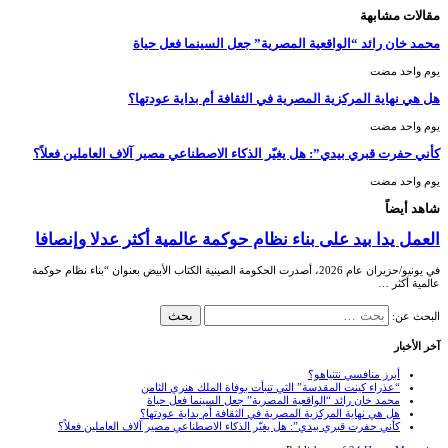
مقالات مشابهة
محمد خان رائد “الواقعية المصرية” جعل السينما فعل حياة
‏يوم واحد مضت
هل هي نهاية المركزية المصرية في الثقافة أم بداية عودتها؟
‏يوم واحد مضت
كأني حفرت قبري بيدي”: هل يغيّر الذكاء الاصطناعي مصير آلاف العاملين فعلاً؟
‏يوم واحد مضت
شاهد أيضاً
العمل يدا بيد على بناء نظام حوكمة عالمية أكثر عدلا وإنصافا
في يونيو/حزيران عام 2026، أصدرت الحكومة الصينية الكتاب الأبيض بعنوان “بناء نظام حوكمة
عالمية أكثر …
البحث عن:
آخر الأخبار
أبرز منافسي نتنياهو؟
“عذراء كينت المقدسة” التي تنبأت بوفاة الملك هنري الثامن
محمد خان رائد “الواقعية المصرية” جعل السينما فعل حياة
هل هي نهاية المركزية المصرية في الثقافة أم بداية عودتها؟
كأني حفرت قبري بيدي”: هل يغيّر الذكاء الاصطناعي مصير آلاف العاملين فعلاً؟