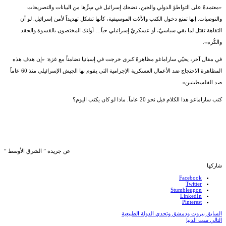
«معتمدةً على التواطؤ الدولي والجبن، تضحك إسرائيل في سِرِّها من البيانات والتصريحات
والتوصيات. إنها تمنع دخول الكتب والآلات الموسيقية، كأنها تشكل تهديداً لأمن إسرائيل. لو أن
التفاهة تقتل لما بقي سياسيٌ، أو عسكريٌ إسرائيلي حياً… أولئك المختصون بالقسوة والحقد
والكُره».
في مقال آخر، يحيّي ساراماغو مظاهرةً كبرى خرجت في إسبانيا تضامناً مع غزة: «إن هدف هذه
المظاهرة الاحتجاج ضد الأعمال العسكرية الإجرامية التي يقوم بها الجيش الإسرائيلي منذ 60 عاماً
ضد الفلسطينيين».
كتب ساراماغو هذا الكلام قبل نحو 20 عاماً. ماذا لو كان يكتب اليوم؟
عن جريدة ” الشرق الأوسط “
شاركها
Facebook
Twitter
Stumbleupon
LinkedIn
Pinterest
السابق
بيروت ودمشق وتحدي الدولة الطبيعية
التالي
ست الدنيا