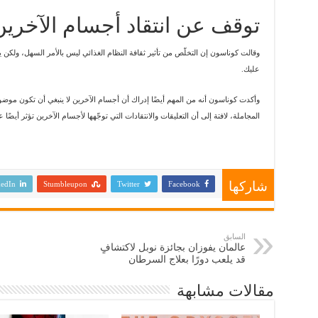
توقف عن انتقاد أجسام الآخرين
وقالت كوناسون إن التخلّص من تأثير ثقافة النظام الغذائي ليس بالأمر السهل، ولكن يم
عليك.
وأكدت كوناسون أنه من المهم أيضًا إدراك أن أجسام الآخرين لا ينبغي أن تكون موضوعًا
المجاملة، لافتة إلى أن التعليقات والانتقادات التي توجّهها لأجسام الآخرين تؤثر أيض
شاركها
edIn
Stumbleupon
Twitter
Facebook
السابق
عالمان يفوزان بجائزة نوبل لاكتشافٍ
قد يلعب دورًا بعلاج السرطان
مقالات مشابهة