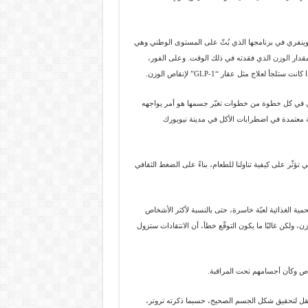
لت وينفري في برنامجها الذي بُثّ على المستوى الوطني وهي
الوزن
الذي فقدته في ذلك الوقت. وعلى الفور،
اج مثل عقار “GLP-1” لإنقاص الوزن.
نفري في كل خطوة من خطوات تغيّر جسمها هو أمر يواجهه
 معتمدة في اضطرابات الأكل في مدينة نيويورك
لتي تؤثّر على كيفية تناولنا للطعام، بناءً على الضغط الثقافي
مية الغذائية لعبًة خاسرة، حتى بالنسبة لأكثر الأشخاص
، ولكن غالبًا ما يكون التوقّع خطأ، أن الانتقادات ستزول
خاص وكأن أجسامهم تحت المراقبة.
نتقل لتحقيق شكل الجسم الصحيح، حسبما ذكرته تروتر،