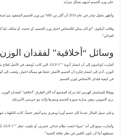
على وزن الجسم لديهم بشكل متزايد.
وأظهر تحليل صادر في عام 2019 أن أكثر من 80% من وزن الجسم المفقود يتم استعادته بعد خمس سنوات.
وقالت أنيكوي: “لو كان يمكن للأشخاص اختيار وزن الجسم، أو حجمه، أو شكله، لما كان
الغذائي”.
وسائل “أخلاقية” لفقدان الوزن
الوزن، أدى إلى انتشار فكرة أن الجسم الأصغر حجمًا هو مسألة اختيار، ولفتت إلى أ
في كيفية فقدان الأشخاص لوزن الجسم.
ووفقًا للتسلسل الهرمي لما يدركه المجتمع أنه أكثر الطرق “أخلاقية” لفقدان الوزن،
بري كامبوس، وهي مدرّبة صورة الجسم ومقرها ولاية نيو جيرسي الأمريكية.
وعلى سبيل المثال عندما كان جسم أوبرا وينفري يبدو أصغر حجماً، كانت التكهنات تتو
وأشارت
نستطيع أبدًا أن نكون كافيين في نظر ثقافة الحمية”.