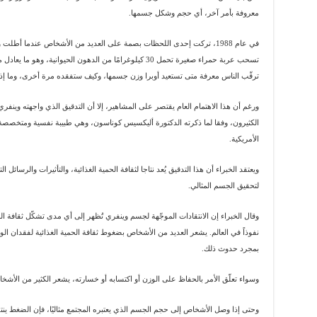
معروفة بأمر آخر، أي حجم وشكل جسمها.
في عام 1988، تركت إحدى اللحظات بصمة على العديد من الأشخاص عندما أط
تسحب عربة حمراء صغيرة تحمل 30 كيلوغرامًا من الدهون الحيوانية، وهو ما يعادل مقدار
ترقّب الناس معرفة متى تستعيد أوبرا وزن جسمها، وكيف ستفقده مرة أخرى، وما إذا كانت ستلجأ لعل
ورغم أن هذا الاهتمام العام يقتصر على المشاهير، إلا أن التدقيق الذي واجهته وي
الكثيرون، وفقا لما ذكرته الدكتورة أليكسيس كوناسون، وهي طبيبة نفسية ومتخصصة
الأمريكية.
ويعتقد الخبراء أن هذا التدقيق يُعد نتاجا لثقافة الحمية الغذائية، والتأثيرات والرسائل ا
لتحقيق الجسم المثالي.
وقال الخبراء إن الانتقادات الموجّهة لجسم وينفري تُظهر إلى أي مدى تشكّل ثقافة الح
نفوذاً في العالم. يشعر العديد من الأشخاص بضغوط ثقافة الحمية الغذائية لفقدان الوزن
بمجرد حدوث ذلك.
وسواء تعلّق الأمر بالحفاظ على الوزن أو اكتسابه أو خسارته، يشعر الكثير من الأش
وحتى إذا وصل الأشخاص إلى حجم الجسم الذي يعتبره المجتمع مثاليًا، فإن الضغط ي