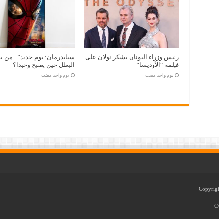
رئيس وزراء اليونان يشكر نولان على
سبايدرمان: يوم جديد”.. من ين
فيلمه “الأوديسا”
البطل حين يصبح وحيدا؟
‏يوم واحد مضت
‏يوم واحد مضت
C/