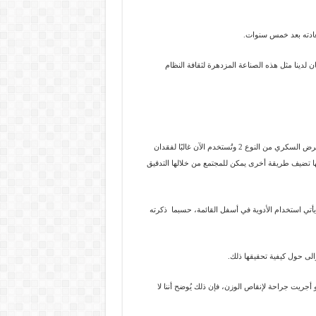
 لدينا مثل هذه الصناعة المزدهرة لثقافة النظام
أشارت كوناسون إلى أن انتشار أدوية “GLP-1″، التي كانت تُوصف في الأصل لعلاج مرض السكري من النوع 2 وتُستخدم الآن غالبًا لفقدان
نها تضيف طريقة أخرى يمكن للمجتمع من خلالها التدقيق
 يأتي استخدام الأدوية في أسفل القائمة، حسبما ذكرته
الى حول كيفية تحقيقها ذلك.
 سينغ إلى أنه “سواء اتبعت نظام غذائي عصري، أو تلقيت عقار “GLP-1″، أو أجريت جراحة لإنقاص الوزن، فإن ذلك يُوضح أننا لا