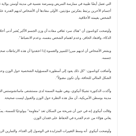
التي تعمل أيضًا طبيبة في ممارسة التمريض وممرضة نفسية في مدينة أوستن بولاية 
أجسام الآخرين يرتبط بفكرتين مؤذيتين، الأولى مفادها أن الأشخاص لديهم القدرة ع
الشخص بقيمته الأخلاقية.
وأوضحت كوناسون أن “هناك سرد ثقافي مفاده أن وزن الجسم الأكبر يُعتبر أدنى أخلاقي
الذكاء، وافتقاد الحافز، وعدم اهتمام الشخص بنفسه، وعدم الانضباط”.
ويشعر الأشخاص أن لديهم مبررا للتمييز والقسوة إذا اعتقدوا أن هذه الارتباطات صح
جسمه.
وأضافت كوناسون: “كل ذلك يعود إلى أسطورة المسؤولية الشخصية حول الوزن وحجم 
الشكل المثالي للنحافة، وأن تكون مقبولاً”.
وأكدت الدكتورة تشيكا أنيكوي، وهي طبيبة السمنة لدى مستشفى ماساتشوستس العا
مدينة بوسطن الأمريكية، أن مثل هذه النظرة حول الوزن والقبول ليست صحيحة.
وقالت أنيكوي إنه في حين أن شريحة من السكان تعد “مقاوِمة” بيولوجيًا للسمنة، يم
يعاني هؤلاء من عدم القدرة في الحفاظ على فقدان الوزن.
وأوضحت أنيكوي أنه وسط التغييرات المتزايدة في الوصول إلى الغذاء، والتمارين ال