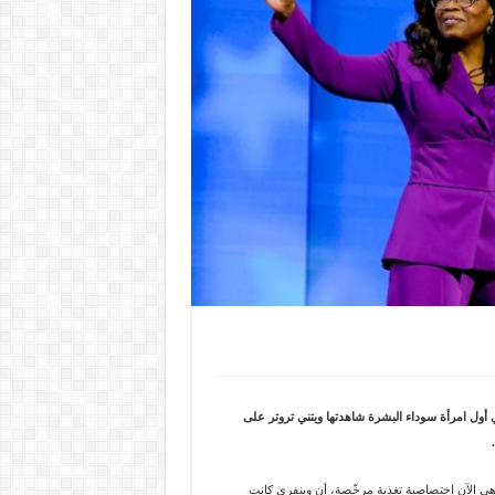
مريكية أوبرا وينفري أول امرأة سوداء البشرة شاهدتها ويتني تروتر على
 وهي الآن اختصاصية تغذية مرخّصة، أن وينفري كانت