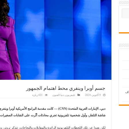
جسم أوبرا وينفري محط اهتمام الجمهور
اف
9 أكتوبر، 2024
تليفزيون
,
دنيا الفنون
431 زيارة
دبي، الإمارات العربية المتحدة (CNN) — كانت مقدمة البرامج الأ
شاشة التلفاز، وأول شخصية تلفزيونية تجري محادثات أثّرت على الشابات الصغيرات.
لكن بعيدا عن تلك اللحظات التلفزيونية الرائدة والمقابلات والنجاحات، تتذكر تروتر،