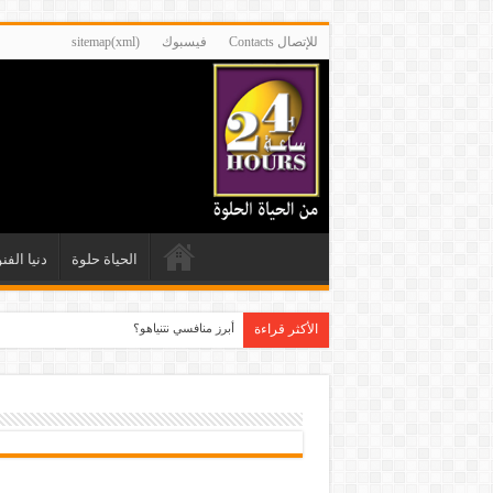
للإتصال Contacts
فيسبوك
sitemap(xml)
الحياة حلوة
دنيا الفن
الأكثر قراءة
أبرز منافسي نتنياهو؟