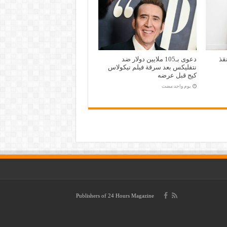
قذ
دعوى بـ105 ملايين دولار ضد
نتفليكس بعد سرقة فيلم نيكولاس
كيج قبل عرضه
‏يوم واحد مضت
Publishers of
24 Hours Magazine