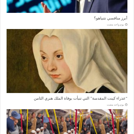
أبرز منافسي نتنياهو؟
‏يوم واحد مضت
“عذراء كينت المقدسة” التي تنبأت بوفاة الملك هنري الثامن
‏يوم واحد مضت