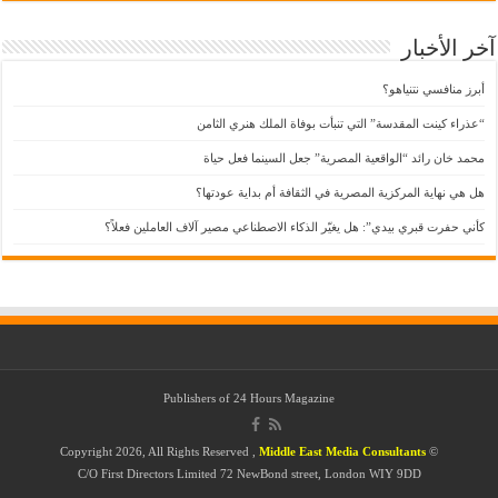
آخر الأخبار
أبرز منافسي نتنياهو؟
“عذراء كينت المقدسة” التي تنبأت بوفاة الملك هنري الثامن
محمد خان رائد “الواقعية المصرية” جعل السينما فعل حياة
هل هي نهاية المركزية المصرية في الثقافة أم بداية عودتها؟
كأني حفرت قبري بيدي”: هل يغيّر الذكاء الاصطناعي مصير آلاف العاملين فعلاً؟
Publishers of
24 Hours Magazine
Middle East Media Consultants
© Copyright 2026, All Rights Reserved ,
C/O First Directors Limited 72 NewBond street, London WIY 9DD