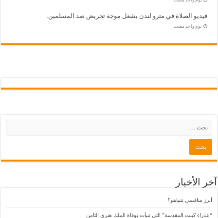
فيديو الصلاة في مترو لندن يشعل موجة تحريض ضد المسلمين.
‏يوم واحد مضت
آخر الأخبار
أبرز منافسي نتنياهو؟
“عذراء كينت المقدسة” التي تنبأت بوفاة الملك هنري الثامن