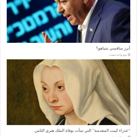
أبرز منافسي نتنياهو؟
‏يوم واحد مضت
“عذراء كينت المقدسة” التي تنبأت بوفاة الملك هنري الثامن
‏يوم واحد مضت