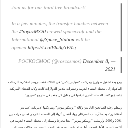
Join us for our third live broadcast!
In a few minutes, the transfer hatches between
the
#SoyuzMS20
crewed spacecraft and the
International
@Space_Station
will be
opened
https://t.co/Blu3g5VS5j
December 8,
— РОСКОСМОС (@roscosmos)
2021
ومع بدء تشغيل صواريخ ومركبات “سبايس إكس” في 2020، فقدت روسيا احتكارها للرحلات
المأهولة إلى محطة الفضاء الدولية وعشرات ملايين الدولارات كانت وكالة الفضاء الأمريكية
(ناسا) ووكالات الفضاء الأخرى تدفعها في مقابل كل مقعد في صاروخ “سويوز”.
وتنظم رحلة السائحين اليابانيين وكالة “روسكوزموس” وشريكتها الأمريكية “سبايس
أدفنتشرز”، بعدما أرسلت الشركتان رواد أعمال أثرياء إلى الفضاء الخارجي ثماني مرات بين
2001 و2009. وأرسلت “روسكوزموس” أيضا مخرجا وممثلة إلى محطة الفضاء الدولية في
أكتوبر/تشرين الأول لتصوير أول فيلم طويل يصور في المدار تسعى من خلاله روسيا إلى