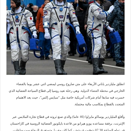
انطلق ملياردير ياباني الأربعاء على متن صاروخ روسي ليمضي اثني عشر يوما بالفضاء
الخارجي في
محطة الفضاء الدولية
. وهي رحلة تعيد روسيا إلى قطاع السياحة الفضائية الذي
خسرت فيه سابقا أمام شركات أمريكية خاصة مثل “سبايس إكس”، حيث يعد الاهتمام
المتجدد بالقطاع بمكاسب مالية محتملة.
وأقلع الملياردير يوساكو مايزاوا (46 عاما) والذي صنع ثروته في قطاع تجارة الملابس عبر
الإنترنت، برفقة مساعده يوزو هيرانو من قاعدة بايكونور الفضائية الروسية في كازاخستان
في تمام الساعة 07,38 بتوقيت غرينتش، كما كان مقررا. وتستغرق الرحلة ست ساعات،