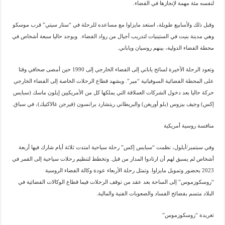
لنفسه مئة مهمة لإنجازها في الفضاء.
وقبل ذلك ولأسابيع طويلة، استعد مايزاوا مع مساعده للرحلة في “ستار سيتي” قرب موسكو
وهي مدينة بنيت في الستينيات لتدريب أجيال من رواد الفضاء. ويوجد حاليا سبعة أشخاص في
محطة الفضاء الدولية، بينهم روسيان وياباني.
وتعود الرحلة الأخيرة لسائح ياباني إلى الفضاء الخارجي إلى 1990 حين أمضى صحافي وقتا
على المحطة الفضائية السوفياتية “مير”. ويشهد قطاع الرحلات الخاصة إلى الفضاء الخارجي
حركة حاليا بعد دخول الشركات العملاقة التي يملكها كل من الأمريكيين إيلون ماسك (سبايس
إكس) وجيف بيزوس (بلو أوريغن) والبريطاني ريتشارد برانسون (فيرجن غالاكتيك)، في سباق.
منافسة روسية أمريكية
وفي سبتمبر/أيلول، نظمت “سبايس إكس” رحلة سياحية امتدت ثلاثة أيام شارك فيها أربعة
أشخاص لم يسبق لهم أن ارتادوا المدار من قبل. وتخطط لتنظيم رحلات سياحية إلى القمر في
2023 بحضور وتمويل مايزاوا. وتمثل رحلة الأربعاء عودة وكالة الفضاء الروسية
“روسكوزموس” إلى الساحة بعد عقد من توقف الرحلات فيما قطاع الوكالات الفضائية في
البلاد متسم بفضائح الفساد والصعوبات الفنية والمالية.
تغريدة “روسكوزموس”