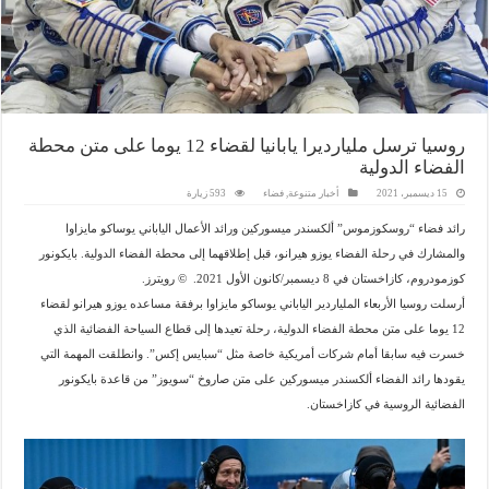
روسيا ترسل مليارديرا يابانيا لقضاء 12 يوما على متن محطة
الفضاء الدولية
15 ديسمبر، 2021
أخبار متنوعة
,
فضاء
593 زيارة
رائد فضاء “روسكوزموس” ألكسندر ميسوركين ورائد الأعمال الياباني يوساكو مايزاوا
والمشارك في رحلة الفضاء يوزو هيرانو، قبل إطلاقهما إلى محطة الفضاء الدولية. بايكونور
كوزمودروم، كازاخستان في 8 ديسمبر/كانون الأول 2021.
© رويترز.
أرسلت روسيا الأربعاء الملياردير الياباني يوساكو مايزاوا برفقة مساعده يوزو هيرانو لقضاء
12 يوما على متن محطة الفضاء الدولية، رحلة تعيدها إلى قطاع السياحة الفضائية الذي
خسرت فيه سابقا أمام شركات أمريكية خاصة مثل “سبايس إكس”. وانطلقت المهمة التي
يقودها رائد الفضاء ألكسندر ميسوركين على متن صاروخ “سويوز” من قاعدة بايكونور
الفضائية الروسية في كازاخستان.