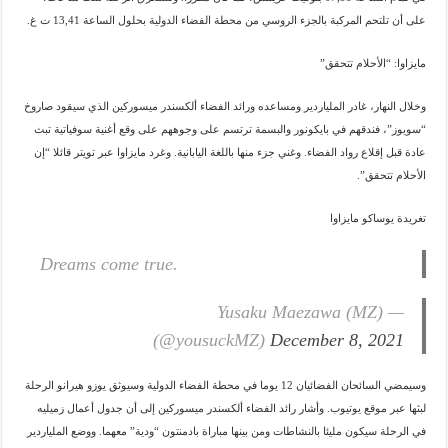
على أن تلتحم المركبة بالجزء الروسي من محطة الفضاء الدولية بحلول الساعة 13,41 ت غ.
مايزاوا: “الأحلام تتحقق”
وخلال النهار، غادر الملياردير ومساعده ورائد الفضاء ألكسندر ميسوركين الذي سيقود صاروخ
“سويوز”، فندقهم في بايكونور والبسمة ترتسم على وجوههم على وقع أغنية سوفياتية تبث
عادة قبل إقلاع رواد الفضاء. وغني جزء منها باللغة اليابانية. وغرد مايزاوا عبر تويتر قائلا “إن
الأحلام تتحقق”.
تغريدة يوساكو مايزاوا
Dreams come true.
— Yusaku Maezawa (MZ)
(@yousuckMZ)
December 8, 2021
وسيمضي السائحان الفضائيان 12 يوما في محطة الفضاء الدولية وسيوثق يوزو هيرانو الرحلة
لبثها عبر موقع يوتيوب. وأشار رائد الفضاء ألكسندر ميسوركين إلى أن جدول أعمال زميليه
في الرحلة سيكون مليئا بالنشاطات ومن بينها مباراة بادمنتون “ودية” معهما. ووضع الملياردير